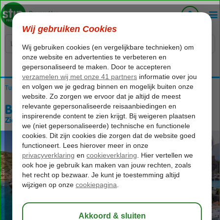
Voelt als thuiskomen...
Home
Turkije
Egeische kust
Blue Cruises
Blue Cruises Bodrum
Blue Cruise & Tropicana Beach
Blue Cruise & Tropicana Beach
Zie beschrijving (optie 2)