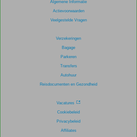
Algemene Informatie
maanden
worden
Actievoorwaarden
niet
Veelgestelde Vragen
meer
weergegeven
om
Verzekeringen
de
relevantie
Bagage
van
Parkeren
de
getoonde
Transfers
scores
Autohuur
te
garanderen.
Reisdocumenten en Gezondheid
Vacatures
Cookiebeleid
Privacybeleid
Affiliates