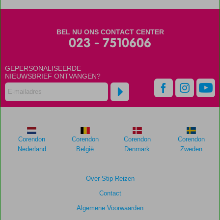
scores
zijn
door
BEL NU ONS CONTACT CENTER
onze
023 - 7510606
klanten
gegeven
na
GEPERSONALISEERDE
hun
NIEUWSBRIEF ONTVANGEN?
verblijf
in
Blue
Cruise
&
Tropicana
Corendon
Corendon
Corendon
Corendon
Beach
Nederland
België
Denmark
Zweden
Scores
die
Over Stip Reizen
ouder
Contact
zijn
dan
Algemene Voorwaarden
48