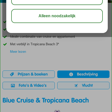
00:45
aug 33°
C
delen
bewaar
Schitterende cruise langs de Egeïsche Kust
Traditionele Turkse gület
Ideale combinatie van cruise en appartement
Met verblijf in Tropicana Beach 3*
Meer lezen
Prijzen & boeken
Beschrijving
Foto's & Video's
Vlucht
Blue Cruise & Tropicana Beach