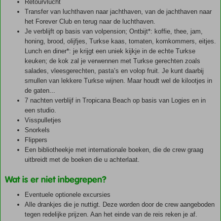
Retourvlucht
Transfer van luchthaven naar jachthaven, van de jachthaven naar
het Forever Club en terug naar de luchthaven.
Je verblijft op basis van volpension; Ontbijt*: koffie, thee, jam,
honing, brood, olijfjes, Turkse kaas, tomaten, komkommers, eitjes.
Lunch en diner*: je krijgt een uniek kijkje in de echte Turkse
keuken; de kok zal je verwennen met Turkse gerechten zoals
salades, vleesgerechten, pasta’s en volop fruit. Je kunt daarbij
smullen van lekkere Turkse wijnen. Maar houdt wel de kilootjes in
de gaten...
7 nachten verblijf in Tropicana Beach op basis van Logies en in
een studio.
Visspulletjes
Snorkels
Flippers
Een bibliotheekje met internationale boeken, die de crew graag
uitbreidt met de boeken die u achterlaat.
Wat is er niet inbegrepen?
Eventuele optionele excursies
Alle drankjes die je nuttigt. Deze worden door de crew aangeboden
tegen redelijke prijzen. Aan het einde van de reis reken je af.