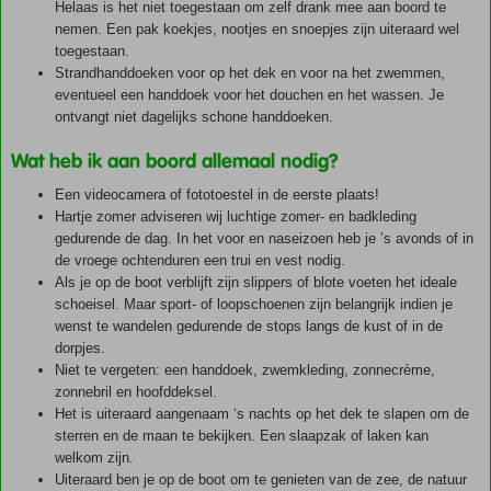
Helaas is het niet toegestaan om zelf drank mee aan boord te
nemen. Een pak koekjes, nootjes en snoepjes zijn uiteraard wel
toegestaan.
Strandhanddoeken voor op het dek en voor na het zwemmen,
eventueel een handdoek voor het douchen en het wassen. Je
ontvangt niet dagelijks schone handdoeken.
Wat heb ik aan boord allemaal nodig?
Een videocamera of fototoestel in de eerste plaats!
Hartje zomer adviseren wij luchtige zomer- en badkleding
gedurende de dag. In het voor en naseizoen heb je ’s avonds of in
de vroege ochtenduren een trui en vest nodig.
Als je op de boot verblijft zijn slippers of blote voeten het ideale
schoeisel. Maar sport- of loopschoenen zijn belangrijk indien je
wenst te wandelen gedurende de stops langs de kust of in de
dorpjes.
Niet te vergeten: een handdoek, zwemkleding, zonnecrème,
zonnebril en hoofddeksel.
Het is uiteraard aangenaam ‘s nachts op het dek te slapen om de
sterren en de maan te bekijken. Een slaapzak of laken kan
welkom zijn.
Uiteraard ben je op de boot om te genieten van de zee, de natuur