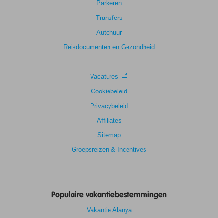
Parkeren
Transfers
Scoreverdeling
Autohuur
Algemene indruk
8,8
Eten
8,3
Ligging
8,6
Kamers
8,3
Reisdocumenten en Gezondheid
Service
8,9
Kindvriendelijk
8,6
Prijs/kwaliteit
8,4
Wifi kwaliteit
6,7
Vacatures
Cookiebeleid
Privacybeleid
Affiliates
Sitemap
Groepsreizen & Incentives
Populaire vakantiebestemmingen
Vakantie Alanya