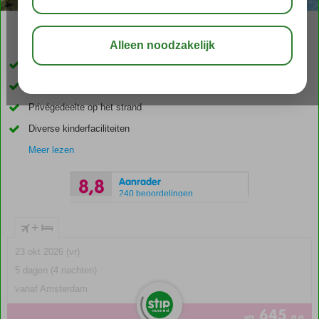
03:45
01:00
aug 33°
C
delen
bewaar
4 zwembaden, inclusief een golfslagbad
5 supersnelle glijbanen
Privégedeelte op het strand
Diverse kinderfaciliteiten
Meer lezen
Aanrader
8,8
240 beoordelingen
+
23 okt 2026 (vr)
5 dagen (4 nachten)
vanaf Amsterdam
645
va
p.p.