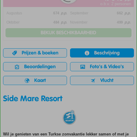
o.b.v. 2 personen
p.p.
p.p.
Augustus
674
September
662
p.p.
p.p.
Oktober
484
November
499
BEKIJK BESCHIKBAARHEID
Prijzen & boeken
Beschrijving
Beoordelingen
Foto's & Video's
Kaart
Vlucht
Side Mare Resort
Wil je genieten van een Turkse zonvakantie lekker samen of met je