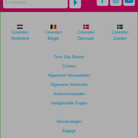
worden
niet
meer
weergegeven
om
Corendon
Corendon
Corendon
Corendon
de
Nederland
België
Denmark
Zweden
relevantie
van
de
Over Stip Reizen
getoonde
Contact
scores
te
Algemene Voorwaarden
garanderen.
Algemene Informatie
Actievoorwaarden
Totale
score
Veelgestelde Vragen
Gebaseerd
op:
Verzekeringen
240
Bagage
beoordelingen