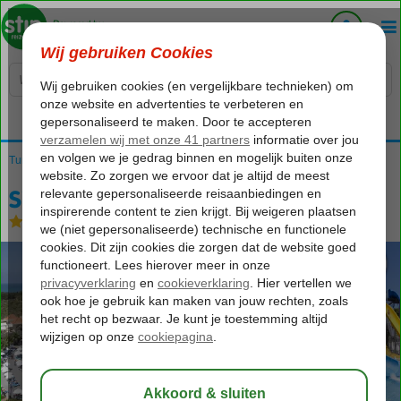
Voelt als thuiskomen...
Turkije
Home
Turkse Riviera
Side
Kumkoy
Side Mare Resort
Side Mare Resort
All Inclusive
-
Hotel