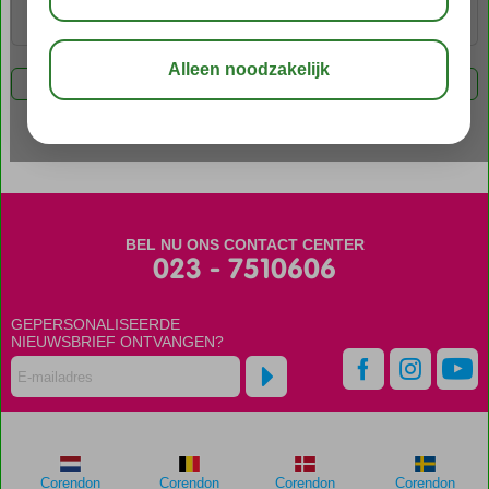
BEKIJK 0 RESULTATEN
FILTER 0 AANBIEDINGEN
BEL NU ONS CONTACT CENTER
023 - 7510606
GEPERSONALISEERDE
NIEUWSBRIEF ONTVANGEN?
Corendon
Corendon
Corendon
Corendon