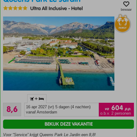
Ideaal: ook
Ultra All Inclusive
-
Hotel
familiekamers
bewaar
boekbaar
24/7
drankjes
met
Ultra All
Inclusive
Direct
+
aan het
Aanrader
strand
604
8,6
16 apr 2027 (vr)
5 dagen (4 nachten)
va
p.p.
156
en in
vanaf Amsterdam
o.b.v. 2 personen
beoordelingen
het
BEKIJK DEZE VAKANTIE
centrum
Ideaal
Voor “Service” krijgt Queens Park Le Jardin een 8,8!