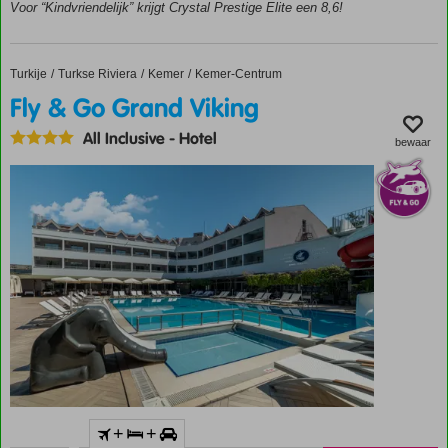
Voor “Kindvriendelijk” krijgt Crystal Prestige Elite een 8,6!
in
Goynuk
Diverse
Turkije
Fly & Go Grand Viking
Home
Turkse Riviera
Kemer
Kemer-Centrum
restaurants
Fly & Go Grand Viking
Diverse
zwembaden
All Inclusive
-
Hotel
bewaar
en
waterglijbanen
Inclusief
+
+
huurauto