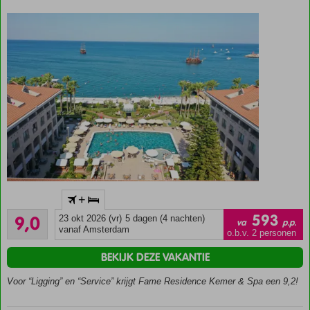
Aan het
+
strand
Uitstekend
en om
593
9,0
23 okt 2026 (vr)
5 dagen (4 nachten)
va
p.p.
447
de hoek
vanaf Amsterdam
o.b.v. 2 personen
beoordelingen
van het
BEKIJK DEZE VAKANTIE
centrum
Goede
Voor “Ligging” en “Service” krijgt Fame Residence Kemer & Spa een 9,2!
service
en