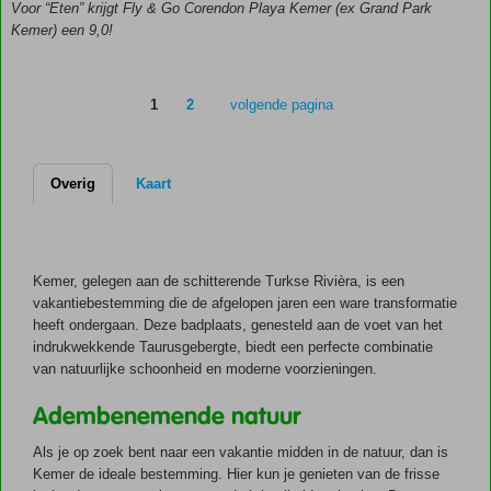
Voor “Eten” krijgt Fly & Go Corendon Playa Kemer (ex Grand Park
Beldibi
Kemer) een 9,0!
24 uur
Ultra All
Inclusive
1
2
volgende pagina
Zwembad
met 3
glijbanen
Overig
Kaart
Miniclub
voor de
kinderen
Huur
Kemer, gelegen aan de schitterende Turkse Rivièra, is een
een
vakantiebestemming die de afgelopen jaren een ware transformatie
Beach
heeft ondergaan. Deze badplaats, genesteld aan de voet van het
Cabana!
indrukwekkende Taurusgebergte, biedt een perfecte combinatie
van natuurlijke schoonheid en moderne voorzieningen.
Adembenemende natuur
Als je op zoek bent naar een vakantie midden in de natuur, dan is
Kemer de ideale bestemming. Hier kun je genieten van de frisse