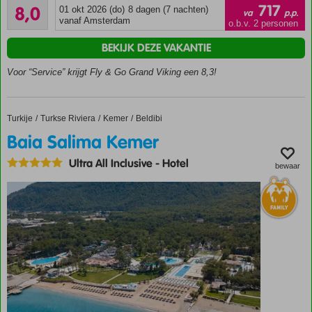
Zeer goed
717
8,0
01 okt 2026 (do)
8 dagen (7 nachten)
Kleinschalig
va
p.p.
200
vanaf Amsterdam
hotel
o.b.v. 2 personen
beoordelingen
Prachtig
BEKIJK DEZE VAKANTIE
gelegen
direct
Voor “Service” krijgt Fly & Go Grand Viking een 8,3!
naast de
berg, het
bos en
Turkije
Baia Salima Kemer
Home
Turkse Riviera
Kemer
Beldibi
de
Baia Salima Kemer
Lycische
weg
Ultra All Inclusive
-
Hotel
bewaar
Gratis
shuttleservice
naar
privéstrand
en Kemer
20 jaar
uitstekende
gastvrijheid