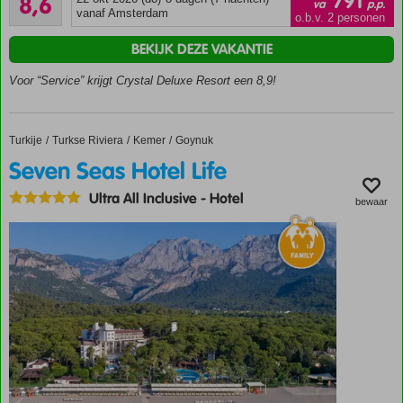
791
8,6
va
p.p.
59
vanaf Amsterdam
Zwembad
o.b.v. 2 personen
beoordelingen
met
BEKIJK DEZE VAKANTIE
glijbanen
3 à-la-
Voor “Service” krijgt Crystal Deluxe Resort een 8,9!
carterestaurants
Zeer
goede
Turkije
Seven Seas Hotel Life
Home
Turkse Riviera
Kemer
Goynuk
service
Seven Seas Hotel Life
en
vriendelijk
Ultra All Inclusive
-
Hotel
bewaar
personeel