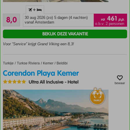
Gemoedelijk,
+
kleinschalig
Zeer goed
hotel met
461
8,0
30 aug 2026 (zo)
5 dagen (4 nachten)
va
p.p.
200
privéstrand
vanaf Amsterdam
o.b.v. 2 personen
beoordelingen
en mooie
BEKIJK DEZE VAKANTIE
ligging
Al 20 jaar
Voor “Service” krijgt Grand Viking een 8,3!
favoriet
met
uitstekende
Turkije
Corendon Playa Kemer
Home
Turkse Riviera
Kemer
Beldibi
gastvrijheid
Corendon Playa Kemer
Prachtig
gelegen
Ultra All Inclusive
-
Hotel
direct
bewaar
naast de
berg, het
bos en
de
Lycische
weg
Gratis