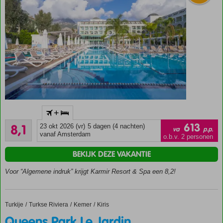
familiekamer
Huur een
Cabana op
het
privéstrand
met pier
Miniclub &
entertainment
Familiehotel
+
nabij het
Zeer goed
privéstrand,
613
8,1
23 okt 2026 (vr)
5 dagen (4 nachten)
va
p.p.
58
meerdere
vanaf Amsterdam
o.b.v. 2 personen
beoordelingen
zwembaden &
BEKIJK DEZE VAKANTIE
waterglijbanen
Eindeloos
Voor “Algemene indruk” krijgt Karmir Resort & Spa een 8,2!
plezier bij
de
kidsclub
Turkije
Queens Park Le Jardin
Home
Turkse Riviera
Kemer
Kiris
en in de
speeltuin
Queens Park Le Jardin