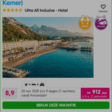
Kemer)
Ultra All Inclusive
-
Hotel
bewaar
Inclusief
+
+
huurauto
Aanrader
912
8,9
20 nov 2026 (vr)
8 dagen (7 nachten)
Direct
va
p.p.
105
vanaf Amsterdam
aan
o.b.v. 2 personen
beoordelingen
het
BEKIJK DEZE VAKANTIE
strand
van