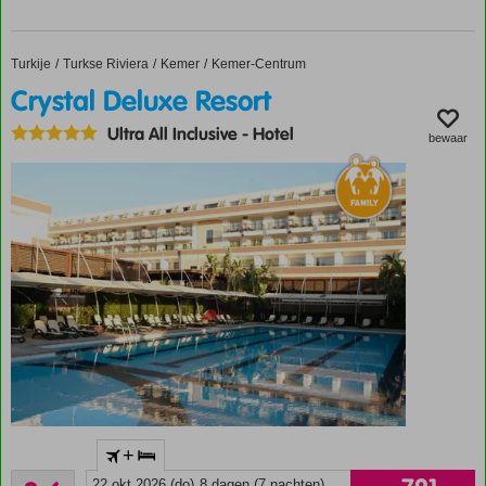
familiehotel
Vriendelijk
personeel
Turkije
Crystal Deluxe Resort
Home
Turkse Riviera
Kemer
Kemer-Centrum
Zwembad
Crystal Deluxe Resort
met
glijbanen
Ultra All Inclusive
-
Hotel
bewaar
Accommodatie met een
+
GSTC erkend
Aanrader
duurzaamheidscertificaat
22 okt 2026 (do)
8 dagen (7 nachten)