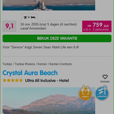
Direct aan
+
het
Uitstekend
privéstrand
759
9,1
16 nov 2026 (ma)
5 dagen (4 nachten)
va
p.p.
11
vanaf Amsterdam
5
o.b.v. 2 personen
beoordelingen
verfrissende
BEKIJK DEZE VAKANTIE
zwembaden
Voortreffelijke
Voor “Service” krijgt Seven Seas Hotel Life een 9,4!
restaurants
Animatie
voor
Turkije
Crystal Aura Beach
Home
Turkse Riviera
Kemer
Kemer-Centrum
jong en
Crystal Aura Beach
oud!
O.b.v.
Ultra All Inclusive
-
Hotel
bewaar
Ultra All
Inclusive