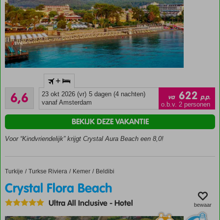
Prachtig
+
gelegen
Ruim voldoende
en
622
6,6
23 okt 2026 (vr)
5 dagen (4 nachten)
va
p.p.
7
direct
vanaf Amsterdam
o.b.v. 2 personen
beoordelingen
aan het
BEKIJK DEZE VAKANTIE
strand
Meerdere
Voor “Kindvriendelijk” krijgt Crystal Aura Beach een 8,0!
zwembaden
met
glijbanen
Turkije
Crystal Flora Beach
Home
Turkse Riviera
Kemer
Beldibi
Leuk en gevarieerd
Crystal Flora Beach
animatieprogramma
Ultra All Inclusive
-
Hotel
bewaar