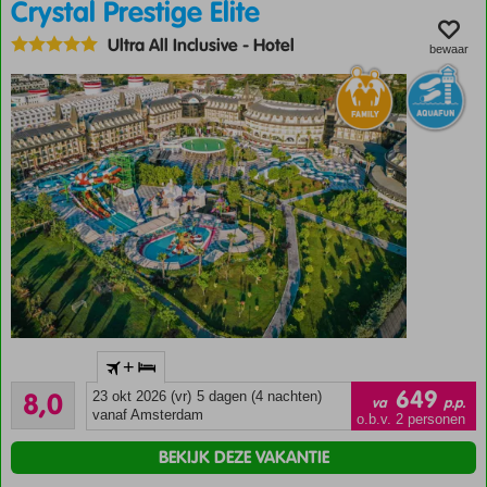
Crystal Prestige Elite
Ultra All Inclusive
-
Hotel
bewaar
Accommodatie met een
+
GSTC erkend
Zeer goed
duurzaamheidscertificaat
649
8,0
23 okt 2026 (vr)
5 dagen (4 nachten)
va
p.p.
25
vanaf Amsterdam
Aan het
o.b.v. 2 personen
beoordelingen
strand
BEKIJK DEZE VAKANTIE
en
gelegen