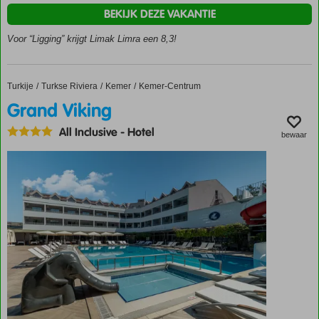
Direct
BEKIJK DEZE VAKANTIE
aan het
strand
Voor “Ligging” krijgt Limak Limra een 8,3!
gelegen
Miniclub
voor de
Turkije
Grand Viking
Home
Turkse Riviera
Kemer
Kemer-Centrum
kinderen
Grand Viking
All Inclusive
-
Hotel
bewaar