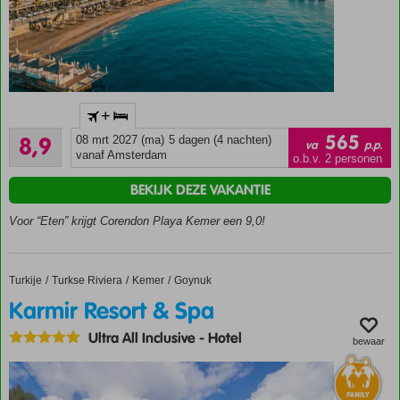
shuttleservice
naar
privéstrand
en Kemer
Favoriet
+
familiehotel
Aanrader
aan
565
8,9
08 mrt 2027 (ma)
5 dagen (4 nachten)
va
p.p.
105
privéstrand,
vanaf Amsterdam
o.b.v. 2 personen
beoordelingen
met
BEKIJK DEZE VAKANTIE
comfortabele
(familie)kamers
Voor “Eten” krijgt Corendon Playa Kemer een 9,0!
en zwembad
met glijbanen
24/7
Turkije
Karmir Resort & Spa
Home
Turkse Riviera
Kemer
Goynuk
genieten
met
Karmir Resort & Spa
Ultra All
Ultra All Inclusive
-
Hotel
Inclusive
bewaar
Kies voor
zeezicht of
een ruime