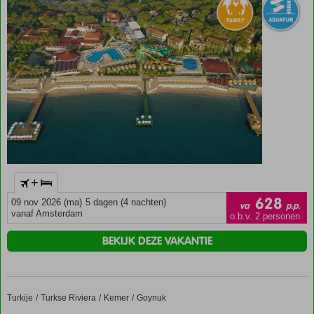
+
628
09 nov 2026 (ma)
5 dagen (4 nachten)
va
p.p.
vanaf Amsterdam
o.b.v. 2 personen
BEKIJK DEZE VAKANTIE
Turkije
Crystal Prestige Elite
Home
Turkse Riviera
Kemer
Goynuk