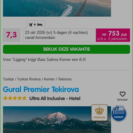
Direct
+
aan het
Voldoende/goed
strand
753
7,3
23 okt 2026 (vr)
5 dagen (4 nachten)
va
p.p.
6
gelegen
vanaf Amsterdam
o.b.v. 2 personen
beoordelingen
2 à-la-
BEKIJK DEZE VAKANTIE
carterestaurants
Zwembad
Voor “Ligging” krijgt Baia Salima Kemer een 8,5!
met
glijbanen
Entertainment
Turkije
Gural Premier Tekirova
Home
Turkse Riviera
Kemer
Tekirova
voor jong en
Gural Premier Tekirova
oud
Ultra All Inclusive
-
Hotel
bewaar