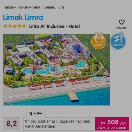
vriendelijk
Turkije
Limak Limra
Home
Turkse Riviera
Kemer
Kiris
personeel
Limak Limra
Een
heerlijk
Ultra All Inclusive
-
Hotel
Spa en
bewaar
Wellness
Center
Prachtig
+
hotel met
Zeer goed
volop
508
8,2
07 dec 2026 (ma)
5 dagen (4 nachten)
va
p.p.
235
faciliteiten
vanaf Amsterdam
o.b.v. 2 personen
beoordelingen