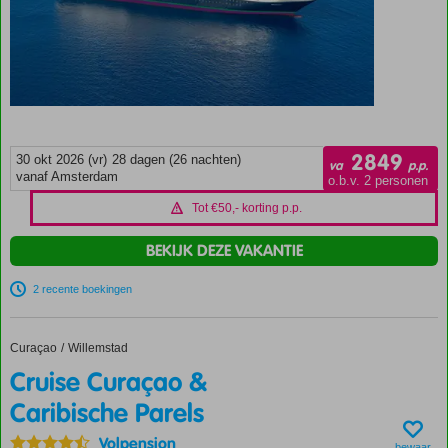
2849
30 okt 2026 (vr)
28 dagen (26 nachten)
va
p.p.
vanaf Amsterdam
o.b.v. 2 personen
Tot €50,- korting p.p.
BEKIJK DEZE VAKANTIE
2 recente boekingen
Curaçao
Cruise Curaçao & Caribische Parels
Home
Willemstad
Cruise Curaçao &
Caribische Parels
Volpension
bewaar