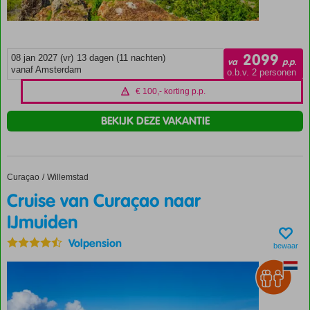
2099
08 jan 2027 (vr)
13 dagen (11 nachten)
va
p.p.
vanaf Amsterdam
o.b.v. 2 personen
€ 100,- korting p.p.
BEKIJK DEZE VAKANTIE
Curaçao
Cruise van Curaçao naar IJmuiden
Home
Willemstad
Cruise van Curaçao naar
IJmuiden
Volpension
bewaar