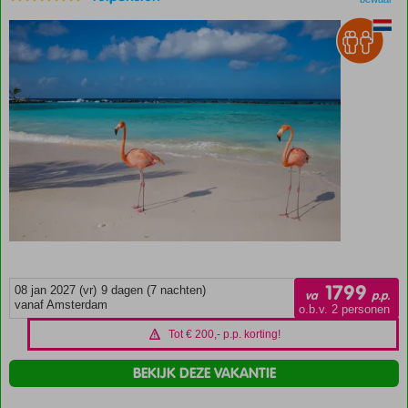
1799
08 jan 2027 (vr)
9 dagen (7 nachten)
va
p.p.
vanaf Amsterdam
o.b.v. 2 personen
Tot € 200,- p.p. korting!
BEKIJK DEZE VAKANTIE