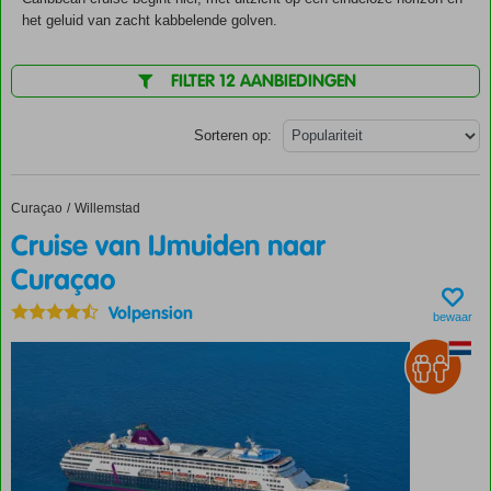
het geluid van zacht kabbelende golven.
FILTER 12 AANBIEDINGEN
Sorteren op:
Curaçao
Cruise van IJmuiden naar Curaçao
Home
Willemstad
Cruise van IJmuiden naar
Curaçao
Volpension
bewaar