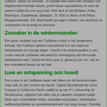
culturen, natuur en stranden. Je wandelt door sfeervolle straatjes met
felgekleurde koloniale huizen, proeft lokale specialiteiten en voelt de
warme Caribische zon op je huid. Wat denk je van Bonaire, Aruba,
Martinique, Guadeloupe, Barbados, St. Kitts & Nevis of de Britse
Maagdeneilanden. Elk eiland heeft zijn eigen charme: van laid-back en
ontspannen tot levendig en bruisend.
Zonzeker in de wintermaanden
Een groot voordeel van een Caribbean cruise is het aangename
klimaat. Het Caribisch gebied staat bekend om zijn tropische
temperaturen en zonnige dagen. Vooral in de wintermaanden is een
cruise naar de Caribbean een perfecte ontsnapping aan het koude
Nederlandse weer. Terwijl het thuis guur is, geniet jij van zon, zee en
een verkoelend briesje op het dek.
Luxe en ontspanning aan boord
Een cruise in de Caribbean draait niet alleen om de bestemmingen,
maar ook om het comfort aan boord. Tijdens bijvoorbeeld de
cruise
Curaçao & Caribische Parels
verblijf je op het 4*+ cruiseschip de
Renaissance, uitgerust met alles wat je vakantie compleet maakt.
Denk aan comfortabele hutten, meerdere restaurants, zwembaden,
wellnessfaciliteiten en avondentertainment van hoog niveau. Overdag