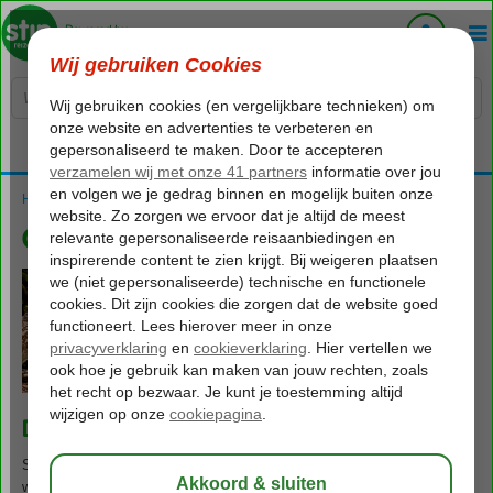
Voelt als thuiskomen...
Home
Cruise naar de Caribbean
Cruise naar de Caribbean
Droom jij ook van een Caribbean cruise?
Stel je voor: wuivende palmbomen, parelwitte stranden, azuurblauw
water en elke dag wakker worden op een nieuw tropisch eiland.