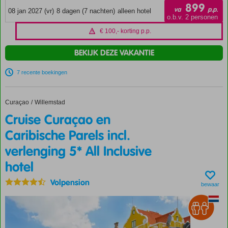
899
va
p.p.
08 jan 2027 (vr)
8 dagen (7 nachten)
alleen hotel
o.b.v. 2 personen
€ 100,- korting p.p.
BEKIJK DEZE VAKANTIE
7 recente boekingen
Curaçao
Cruise Curaçao en Caribische Parels incl. verlenging 5* All Inclusive hotel
Home
Willemstad
Cruise Curaçao en
Caribische Parels incl.
verlenging 5* All Inclusive
hotel
Volpension
bewaar