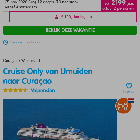
2199
25 nov 2026 (wo)
12 dagen (10 nachten)
va
p.p.
vanaf Amsterdam
o.b.v. 2 personen
€ 100,- korting p.p.
BEKIJK DEZE VAKANTIE
2 recente boekingen
Curaçao
Cruise Only van IJmuiden naar Curaçao
Home
Willemstad
Cruise Only van IJmuiden
naar Curaçao
Volpension
bewaar