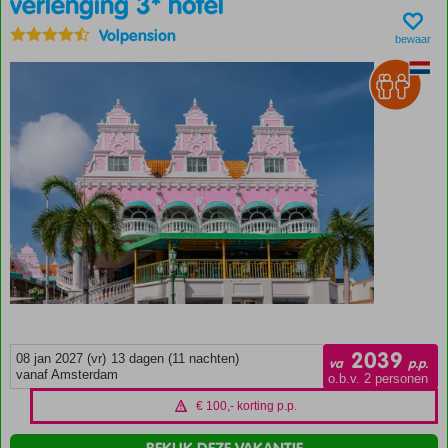
verlenging 3* hotel
de
Azoren,
Volpension
bewaar
Antigua,
St.
Maarten,
St.
Lucia,
Barbados
&
Bonaire
Alléén
vertrek
op 30
oktober
2026!
2039
08 jan 2027 (vr)
13 dagen (11 nachten)
va
p.p.
vanaf Amsterdam
o.b.v. 2 personen
€ 100,- korting p.p.