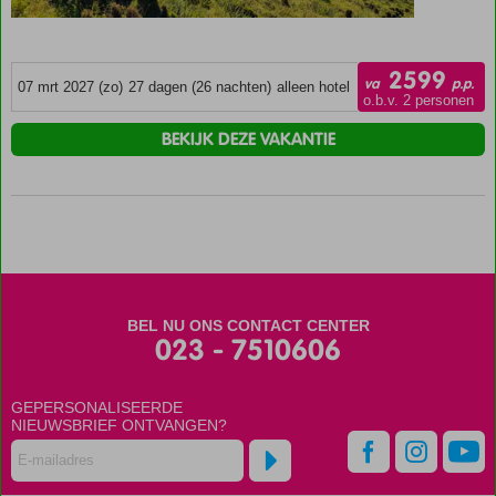
2599
va
p.p.
07 mrt 2027 (zo)
27 dagen (26 nachten)
alleen hotel
o.b.v. 2 personen
BEKIJK DEZE VAKANTIE
BEL NU ONS CONTACT CENTER
023 - 7510606
GEPERSONALISEERDE
NIEUWSBRIEF ONTVANGEN?