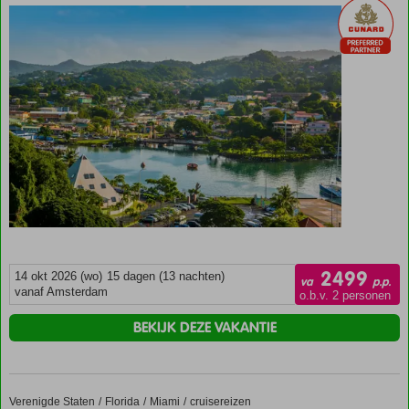
2499
14 okt 2026 (wo)
15 dagen (13 nachten)
va
p.p.
vanaf Amsterdam
o.b.v. 2 personen
BEKIJK DEZE VAKANTIE
Verenigde Staten
Cruise Caribisch Eilandhoppen
Home
Florida
Miami
cruisereizen