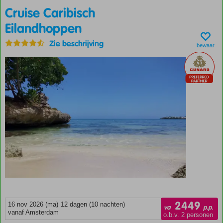
Cruise Caribisch
Eilandhoppen
Zie beschrijving
bewaar
2449
16 nov 2026 (ma)
12 dagen (10 nachten)
va
p.p.
vanaf Amsterdam
o.b.v. 2 personen