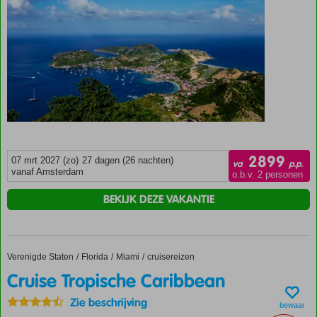
2899
07 mrt 2027 (zo)
27 dagen (26 nachten)
va
p.p.
vanaf Amsterdam
o.b.v. 2 personen
BEKIJK DEZE VAKANTIE
Verenigde Staten
Cruise Tropische Caribbean
Home
Florida
Miami
cruisereizen
Cruise Tropische Caribbean
Zie beschrijving
bewaar