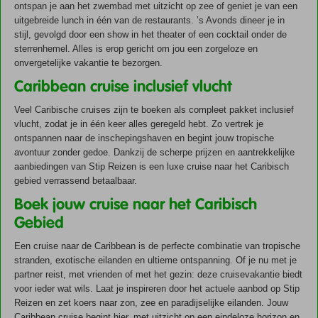
ontspan je aan het zwembad met uitzicht op zee of geniet je van een
uitgebreide lunch in één van de restaurants. ’s Avonds dineer je in
stijl, gevolgd door een show in het theater of een cocktail onder de
sterrenhemel. Alles is erop gericht om jou een zorgeloze en
onvergetelijke vakantie te bezorgen.
Caribbean cruise inclusief vlucht
Veel Caribische cruises zijn te boeken als compleet pakket inclusief
vlucht, zodat je in één keer alles geregeld hebt. Zo vertrek je
ontspannen naar de inschepingshaven en begint jouw tropische
avontuur zonder gedoe. Dankzij de scherpe prijzen en aantrekkelijke
aanbiedingen van Stip Reizen is een luxe cruise naar het Caribisch
gebied verrassend betaalbaar.
Boek jouw cruise naar het Caribisch
Gebied
Een cruise naar de Caribbean is de perfecte combinatie van tropische
stranden, exotische eilanden en ultieme ontspanning. Of je nu met je
partner reist, met vrienden of met het gezin: deze cruisevakantie biedt
voor ieder wat wils. Laat je inspireren door het actuele aanbod op Stip
Reizen en zet koers naar zon, zee en paradijselijke eilanden. Jouw
Caribbean cruise begint hier, met uitzicht op een eindeloze horizon en