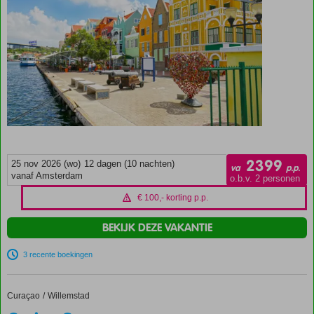
2399
25 nov 2026 (wo)
12 dagen (10 nachten)
va
p.p.
vanaf Amsterdam
o.b.v. 2 personen
€ 100,- korting p.p.
BEKIJK DEZE VAKANTIE
3 recente boekingen
Curaçao
Cruise Curaçao en Caribische Parels incl. verlenging 4* All Inclusive hotel
Home
Willemstad