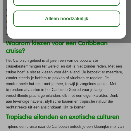
Tijdens een Caribbean cruise met Stip Reizen ontdek je in één reis
meerdere droombestemmingen, terwijl je geniet van luxe, comfort en
ontspanning aan boord van een modern cruiseschip. Of je nu verlangt
naar relaxen op het strand, snorkelen in kristalhelder water of
kleurrijke Caribische stadjes wilt verkennen: een cruise Caribbean
combineert het beste van ontspanning en avontuur.
Waarom kiezen voor een Caribbean
cruise?
Het Caribisch gebied is al jaren een van de populairste
cruisebestemmingen ter wereld, en dat is niet zonder reden. Met een
cruise hoef je niet te kiezen voor één eiland. Je bezoekt er meerdere,
zonder steeds je koffers te pakken of vluchten te regelen. Je
comfortabele hut reist met je mee, terwijl jij zorgeloos geniet. Met
bijzondere afvaarten in het Caribisch Gebied vaar je langs
verschillende prachtige eilanden, elk met een eigen karakter. Denk
aan levendige havens, idyllische baaien en tropische natuur die
rechtstreeks uit een ansichtkaart lijkt te komen.
Tropische eilanden en exotische culturen
Tijdens een cruise naar de Caribbean ontdek je een kleurrijke mix van