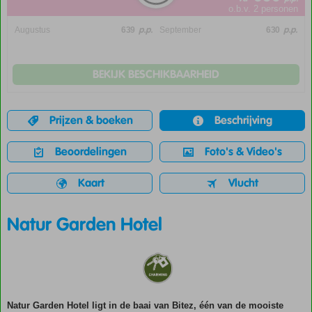
o.b.v. 2 personen
p.p.
p.p.
Augustus
639
September
630
BEKIJK BESCHIKBAARHEID
Prijzen & boeken
Beschrijving
Beoordelingen
Foto's & Video's
Kaart
Vlucht
Natur Garden Hotel
Natur Garden Hotel ligt in de baai van Bitez, één van de mooiste