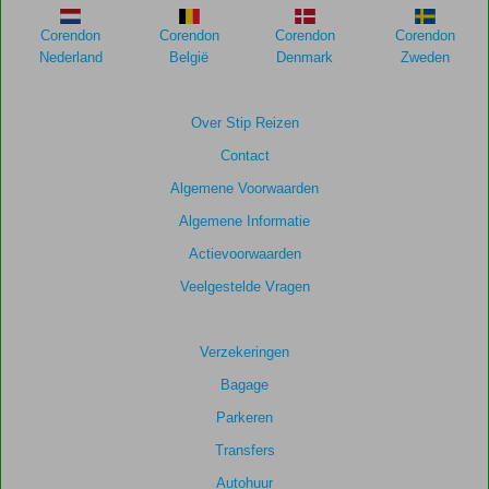
weergegeven
om
Corendon
Corendon
Corendon
Corendon
de
Nederland
België
Denmark
Zweden
relevantie
van
de
Over Stip Reizen
getoonde
Contact
scores
te
Algemene Voorwaarden
garanderen.
Algemene Informatie
Actievoorwaarden
Totale
score
Veelgestelde Vragen
Gebaseerd
op:
Verzekeringen
16
Bagage
beoordelingen
Parkeren
Transfers
Scoreverdeling
Autohuur
Algemene indruk
7,4
Eten
6,2