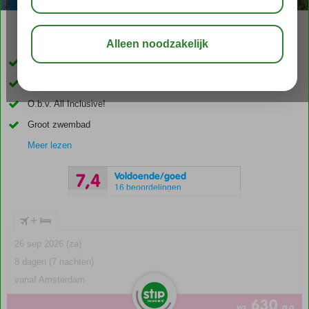
03:30
aug 31°
C
delen
bewaar
Dicht bij het strand
Heerlijk buffetrestaurant
O.b.v. All Inclusive!
Groot zwembad
Meer lezen
Voldoende/goed
7,4
16 beoordelingen
+
26 sep 2026 (za)
8 dagen (7 nachten)
vanaf Amsterdam
630
va
p.p.