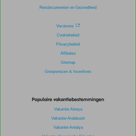
Ligging
8,1
Kamers
7,0
Reisdocumenten en Gezondheid
Service
7,4
Kindvriendelijk
1,0
Prijs/kwaliteit
7,8
Wifi kwaliteit
6,8
Vacatures
Cookiebeleid
Privacybeleid
Affiliates
Sitemap
Groepsreizen & Incentives
Populaire vakantiebestemmingen
Vakantie Alanya
Vakantie Andalusië
Vakantie Antalya