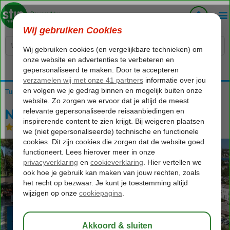
Voelt als thuiskomen...
Turkije
Home
Egeische kust
Bodrum
Bitez
Natur Garden Hotel
Natur Garden Hotel
All Inclusive
-
Hotel