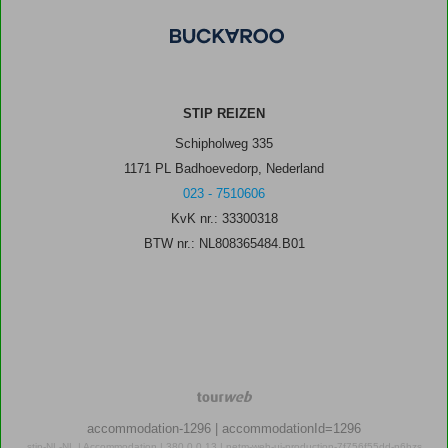
STIP REIZEN
Schipholweg 335
1171 PL Badhoevedorp, Nederland
023 - 7510606
KvK nr.: 33300318
BTW nr.: NL808365484.B01
TourWeb
©
accommodation-1296
| accommodationId=1296
NetMatch
stip-NL-NL | Accommodation | 380.0.0.13 | netm-web-ui-production-7f756f55dd-n6hzs