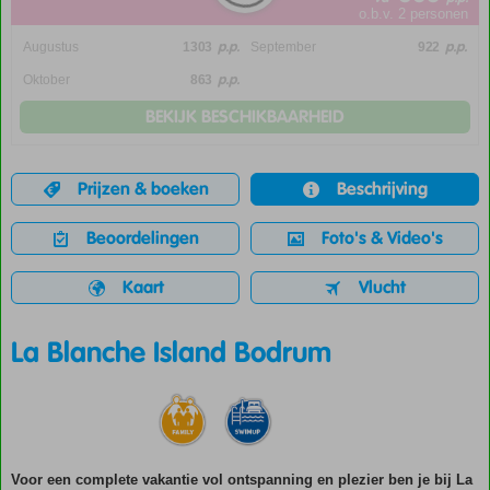
o.b.v. 2 personen
p.p.
p.p.
Augustus
1303
September
922
p.p.
Oktober
863
BEKIJK BESCHIKBAARHEID
Prijzen & boeken
Beschrijving
Beoordelingen
Foto's & Video's
Kaart
Vlucht
La Blanche Island Bodrum
Voor een complete vakantie vol ontspanning en plezier ben je bij La