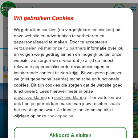
Voelt als thuiskomen...
Turkije
Home
Egeische kust
Bodrum
Guvercinlik
La Blanche Island Bodrum
La Blanche Island Bodrum
Ultra All Inclusive
-
Hotel