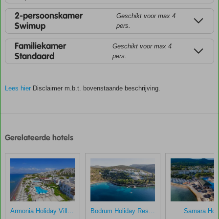
2-persoonskamer
Geschikt voor max 4
Swimup
pers.
Familiekamer
Geschikt voor max 4
Standaard
pers.
Lees hier
Disclaimer m.b.t. bovenstaande beschrijving.
De
scores
zijn
Gerelateerde hotels
door
onze
klanten
gegeven
na
hun
verblijf
in
Armonia Holiday Village
Bodrum Holiday Resort
Samara Hote
La