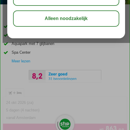
03:30
aug 31°
C
delen
bewaar
Luxe topper
9 à-la-carterestaurants & 1 buffetrestaurant
Aquapark met 7 glijbanen
Spa Center
Meer lezen
Zeer goed
8,2
31 beoordelingen
+
24 okt 2026 (za)
5 dagen (4 nachten)
vanaf Amsterdam
863
va
p.p.