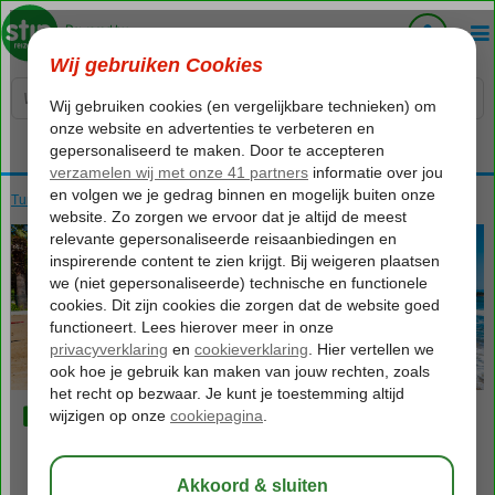
Voelt als thuiskomen...
Turkije
Home
Egeische kust
Kusadasi
Bingoreizen Kusadasi
860
va
p.p.
o.b.v. 2 personen
Bingoreizen Kusadasi
Foto's & video