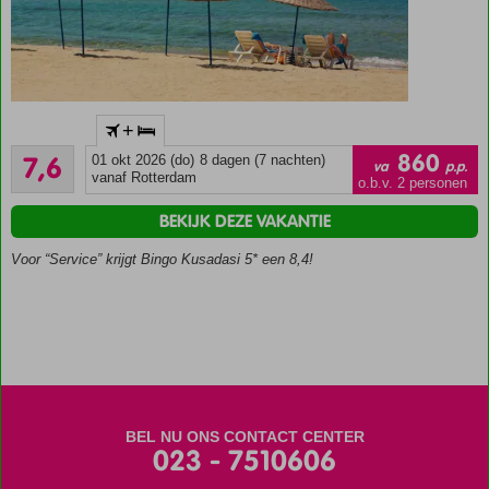
Op basis
+
van All
Goed
Inclusive
860
7,6
01 okt 2026 (do)
8 dagen (7 nachten)
va
p.p.
7
vanaf Rotterdam
5-sterren
o.b.v. 2 personen
beoordelingen
accommodatie
BEKIJK DEZE VAKANTIE
Je
verneemt
Voor “Service” krijgt Bingo Kusadasi 5* een 8,4!
ter
plaatse
in welk
hotel je
verblijft
BEL NU ONS CONTACT CENTER
023 - 7510606