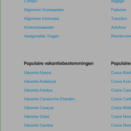
Contact
Bagage
meer
Algemene Voorwaarden
Parkeren
weergegeven
om
Algemene Informatie
Transfers
de
Actievoorwaarden
Autohuur
relevantie
van
Veelgestelde Vragen
Reisdocume
de
getoonde
scores
te
Populaire vakantiebestemmingen
Populair
garanderen.
Vakantie Alanya
Cruise Alas
7,1
Totale score
Scoreverdeling
Vakantie Andalusië
Cruise Azië
Algemene indruk
7,1
Eten
Gebaseerd
Vakantie Antalya
Cruise Cana
Ligging
7,2
Kamers
op:
Voldoende/goed
Service
7,3
Kindvriendelij
Vakantie Canarische Eilanden
Cruise Cari
36
Prijs/kwaliteit
7,0
Wifi kwaliteit
beoordelingen
Vakantie Curaçao
Cruise Midd
Vakantie Dubai
Cruise Noo
Vakantie Gambia
Cruise Noo