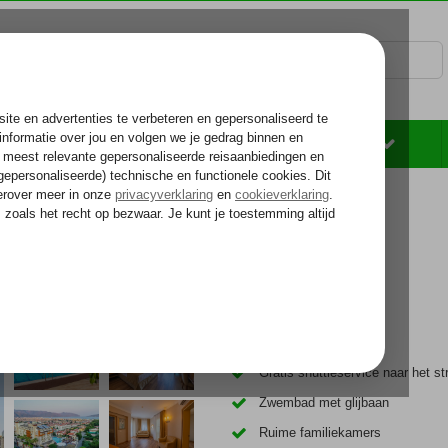
Rondreizen
Zonvakantie
Voelt als thuiskomen...
Ideaal familiehotel
Gratis shuttleservice naar het st
Zwembad met glijbaan
Ruime familiekamers