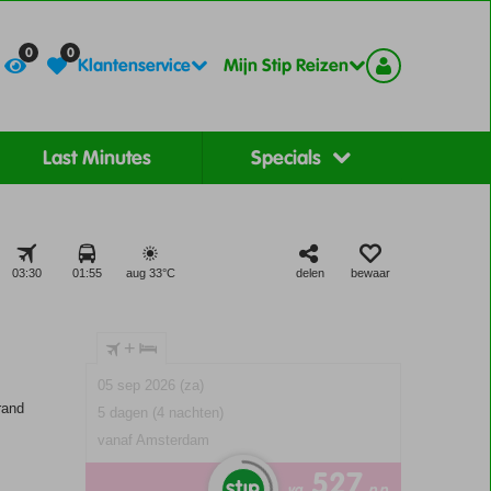
Contact
Registreer
0
0
Klantenservice
Mijn Stip Reizen
Last Minutes
Specials
03:30
01:55
aug 33°
C
delen
bewaar
+
05 sep 2026 (za)
rand
5 dagen (4 nachten)
vanaf Amsterdam
527
va
p.p.