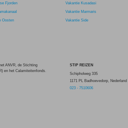
se Fjorden
Vakantie Kusadasi
amakanaal
Vakantie Marmaris
e Oosten
Vakantie Side
 het ANVR, de Stichting
STIP REIZEN
) en het Calamiteitenfonds.
Schipholweg 335
1171 PL Badhoevedorp, Nederland
023 - 7510606