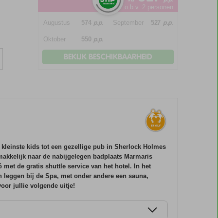
o.b.v. 2 personen
p.p.
p.p.
Augustus
574
September
527
p.p.
Oktober
550
BEKIJK BESCHIKBAARHEID
 kleinste kids tot een gezellige pub in Sherlock Holmes
gemakkelijk naar de nabijgelegen badplaats Marmaris
t de gratis shuttle service van het hotel. In het
n leggen bij de Spa, met onder andere een sauna,
oor jullie volgende uitje!