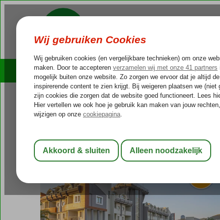
Cruises
Outlet Deals
Turkije
Home
Egeische kust
Marmaris
Armutalan
Grand Cettia
Grand Cettia
All Inclusive
-
Hotel