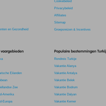
Cookiebeleid
Privacybeleid
Affiliates
Sitemap
nten en Gezondheid
Groepsreizen & Incentives
e vaargebieden
Populaire bestemmingen Turki
ka
Rondreis Turkije
Vakantie Alanya
6,7
rische Eilanden
Vakantie Antalya
6,3
k
7,6
bbean
Vakantie Belek
6,1
ellandse Zee
Vakantie Bodrum
rd-Amerika
Vakantie Dalyan
rd-Europa
Vakantie Kemer