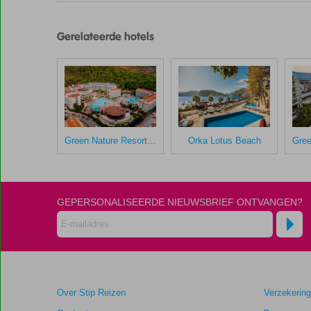
scores
zijn
Gerelateerde hotels
door
onze
klanten
gegeven
na
hun
verblijf
in
Green Nature Resort & Spa
Orka Lotus Beach
Gree
Grand
Cettia
Scores
GEPERSONALISEERDE NIEUWSBRIEF ONTVANGEN?
die
ouder
zijn
dan
48
maanden
Over Stip Reizen
Verzekerin
worden
niet