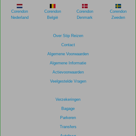
meer
weergegeven
Corendon
Corendon
Corendon
Corendon
om
Nederland
België
Denmark
Zweden
de
relevantie
van
Over Stip Reizen
de
Contact
getoonde
scores
Algemene Voorwaarden
te
Algemene Informatie
garanderen.
Actievoorwaarden
Veelgestelde Vragen
Verzekeringen
Bagage
Parkeren
Transfers
Autohuur