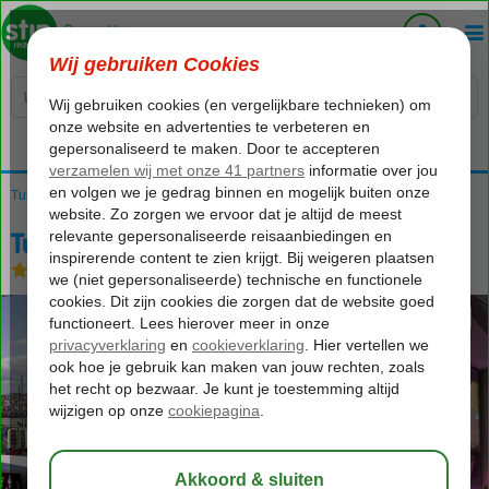
Voelt als thuiskomen...
Turkije
Home
Istanbul
Beyoglu
Tulip City Taksim Hotel
Tulip City Taksim Hotel
Logies en ontbijt
-
Hotel