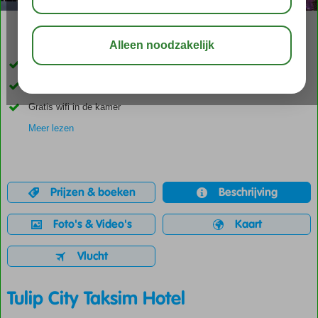
03:00
aug 31°
C
delen
bewaar
Dicht bij populaire winkelstraat
Restaurant met uitzicht op de Bosporus
Gratis wifi in de kamer
Meer lezen
Prijzen & boeken
Beschrijving
Foto's & Video's
Kaart
Vlucht
Tulip City Taksim Hotel