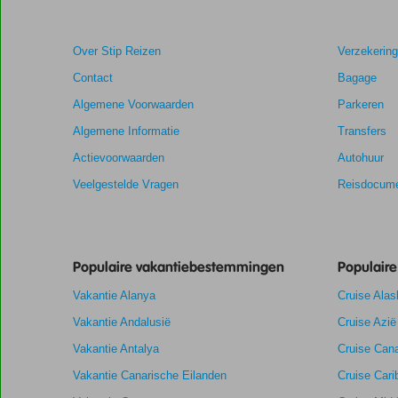
dan
48
Over Stip Reizen
Verzekerin
maanden
worden
Contact
Bagage
niet
Algemene Voorwaarden
Parkeren
meer
weergegeven
Algemene Informatie
Transfers
om
Actievoorwaarden
Autohuur
de
relevantie
Veelgestelde Vragen
Reisdocume
van
de
getoonde
scores
Populaire vakantiebestemmingen
Populair
te
garanderen.
Vakantie Alanya
Cruise Alas
Vakantie Andalusië
Cruise Azië
Totale score
9,0
Scoreverdeling
Vakantie Antalya
Algemene indruk
9,0
Eten
Cruise Cana
Gebaseerd
Ligging
9,0
Kamers
Vakantie Canarische Eilanden
Cruise Cari
op:
Uitstekend
Service
9,0
Kindvriendelij
61