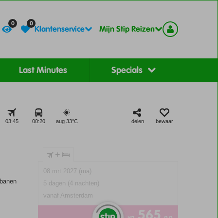
Contact
Registreer
0
0
Klantenservice
Mijn Stip Reizen
Last Minutes
Specials
03:45
00:20
aug 33°
C
delen
bewaar
+
08 mrt 2027 (ma)
jbanen
5 dagen (4 nachten)
vanaf Amsterdam
565
va
p.p.