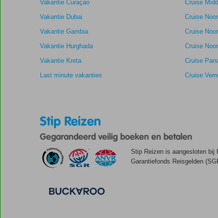
Vakantie Curaçao
Cruise Midd
Prijs/kwaliteit
8,1
Wifi kwaliteit
beoordelingen
Vakantie Dubai
Cruise Noo
Vakantie Gambia
Cruise Noo
Vakantie Hurghada
Cruise Noor
Vakantie Kreta
Cruise Pan
Last minute vakanties
Cruise Verr
Stip Reizen
Gegarandeerd veilig boeken en betalen
Stip Reizen is aangesloten bij
Garantiefonds Reisgelden (SGR