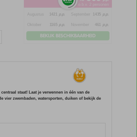
o.b.v. 2 personen
p.p.
p.p.
Augustus
1421
September
1435
p.p.
p.p.
Oktober
1165
November
461
BEKIJK BESCHIKBAARHEID
 centraal staat! Laat je verwennen in één van de
de vier zwembaden, watersporten, duiken of bekijk de