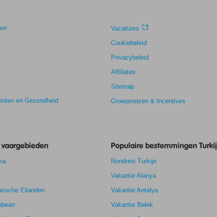
gen
Vacatures
Cookiebeleid
Privacybeleid
Affiliates
Sitemap
nten en Gezondheid
Groepsreizen & Incentives
e vaargebieden
Populaire bestemmingen Turki
ka
Rondreis Turkije
Vakantie Alanya
rische Eilanden
9,0
Vakantie Antalya
7,9
bbean
Vakantie Belek
k
8,5