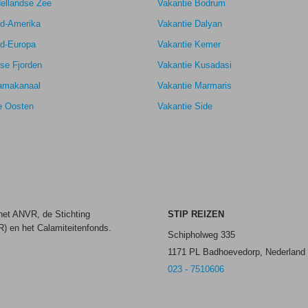
ellandse Zee
Vakantie Bodrum
8,7
rd-Amerika
Vakantie Dalyan
rd-Europa
Vakantie Kemer
se Fjorden
Vakantie Kusadasi
amakanaal
Vakantie Marmaris
e Oosten
Vakantie Side
 het ANVR, de Stichting
STIP REIZEN
) en het Calamiteitenfonds.
Schipholweg 335
1171 PL Badhoevedorp, Nederland
023 - 7510606