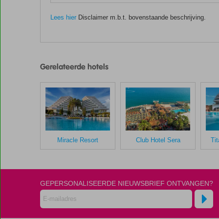
Lees hier
Disclaimer m.b.t. bovenstaande beschrijving.
De
scores
zijn
Gerelateerde hotels
door
onze
klanten
gegeven
na
hun
verblijf
in
Miracle Resort
Club Hotel Sera
Ti
Liberty
Lara
Beach
GEPERSONALISEERDE NIEUWSBRIEF ONTVANGEN?
Scores
die
ouder
zijn