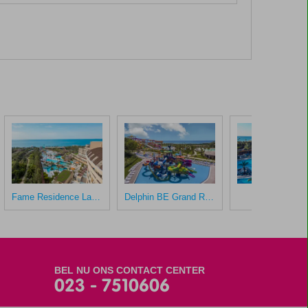
Fame Residence Lara & Spa
Delphin BE Grand Resort
Royal Wings
BEL NU ONS CONTACT CENTER
023 - 7510606