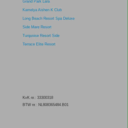
Grand Park Lara
Kamelya Aishen K Club
Long Beach Resort Spa Deluxe
Side Mare Resort
Turquoise Resort Side
Terrace Elite Resort
KvK nr.: 33300318
BTW nr.: NL808365484.B01