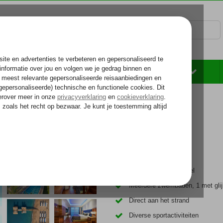
Rondreizen
Zonvakantie
Voelt als thuiskomen...
Uitstekend familiehotel
Meerdere zwembaden, 1 met gli
Direct aan het strand
Diverse sportactiviteiten