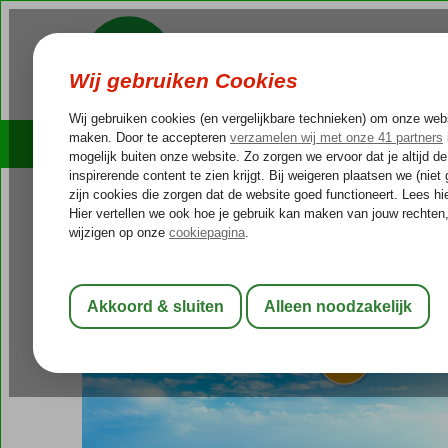
Cruises
Outlet Deals
Turkije
Home
Turkse Riviera
Antalya
Lara
Liberty Lara Beach
Liberty Lara Beach
All Inclusive
-
Hotel