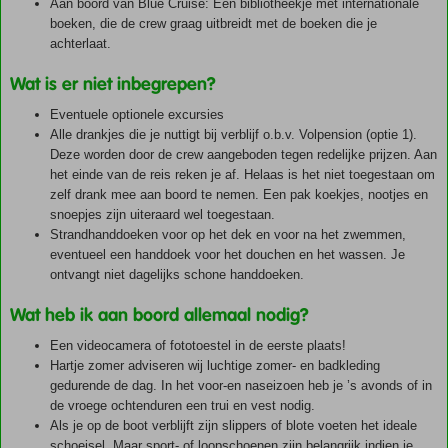
Aan boord van Blue Cruise: Een bibliotheekje met internationale
boeken, die de crew graag uitbreidt met de boeken die je
achterlaat.
Wat is er niet inbegrepen?
Eventuele optionele excursies
Alle drankjes die je nuttigt bij verblijf o.b.v. Volpension (optie 1).
Deze worden door de crew aangeboden tegen redelijke prijzen. Aan
het einde van de reis reken je af. Helaas is het niet toegestaan om
zelf drank mee aan boord te nemen. Een pak koekjes, nootjes en
snoepjes zijn uiteraard wel toegestaan.
Strandhanddoeken voor op het dek en voor na het zwemmen,
eventueel een handdoek voor het douchen en het wassen. Je
ontvangt niet dagelijks schone handdoeken.
Wat heb ik aan boord allemaal nodig?
Een videocamera of fototoestel in de eerste plaats!
Hartje zomer adviseren wij luchtige zomer- en badkleding
gedurende de dag. In het voor-en naseizoen heb je ’s avonds of in
de vroege ochtenduren een trui en vest nodig.
Als je op de boot verblijft zijn slippers of blote voeten het ideale
schoeisel. Maar sport- of loopschoenen zijn belangrijk indien je