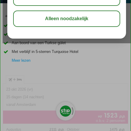
aug 33°
C
delen
bewaar
Prachtige cruise langs de Turkse Rivièra
Ideale combinatie van cruise en hotel
Aan boord van een Turkse gület
Met verblijf in 5-sterren Turquoise Hotel
Meer lezen
+
23 okt 2026 (vr)
15 dagen (14 nachten)
vanaf Amsterdam
1523
va
p.p.
o.b.v. 2 personen
p.p.
p.p.
Augustus
2111
Oktober
1475