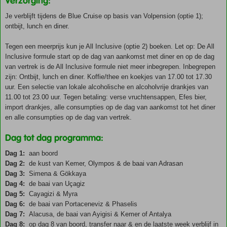
Verzorging:
Je verblijft tijdens de Blue Cruise op basis van Volpension (optie 1);
ontbijt, lunch en diner.
Tegen een meerprijs kun je All Inclusive (optie 2) boeken. Let op: De All
Inclusive formule start op de dag van aankomst met diner en op de dag
van vertrek is de All Inclusive formule niet meer inbegrepen. Inbegrepen
zijn: Ontbijt, lunch en diner. Koffie/thee en koekjes van 17.00 tot 17.30
uur. Een selectie van lokale alcoholische en alcoholvrije drankjes van
11.00 tot 23.00 uur. Tegen betaling: verse vruchtensappen, Efes bier,
import drankjes, alle consumpties op de dag van aankomst tot het diner
en alle consumpties op de dag van vertrek.
Dag tot dag programma:
Dag 1:
aan boord
Dag 2:
de kust van Kemer, Olympos & de baai van Adrasan
Dag 3:
Simena & Gökkaya
Dag 4:
de baai van Uçagiz
Dag 5:
Cayagizi & Myra
Dag 6:
de baai van Portaceneviz & Phaselis
Dag 7:
Alacusa, de baai van Ayigisi & Kemer of Antalya
Dag 8:
op dag 8 van boord, transfer naar & en de laatste week verblijf in