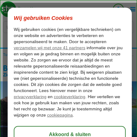
Voelt als thuiskomen...
Home
Turkije
Turkse Riviera
Blue Cruises
Blue Cruises Turkse Riviera
Blue Cruise & Turquoise Hotel
Blue Cruise & Turquoise Hotel
Zie beschrijving (optie 2)