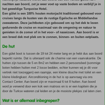
nachten aan boord, zet je weer voet op vaste bodem en verblijf je in
het geweldige Turquoise Hotel.
Een gület is een 100% houten motorjacht traditioneel gebouwd voor
cruises langs de kusten van de rustige Egeïsche en Middellandse
zeewateren. Deze jachtboten zijn gebouwd om op het dek te leven
gedurende de cruise en maximaal van de omgeving en natuur te
genieten in de zomer of in het voor– of naseizoen. Aan boord is er
een breed dek met plek om te zonnen, binnen- en buiten eetplaats.
De hut
Een gület boot is tussen de 19 tot 24 meter lang en je hebt dus aan boord
beperkt ruimte. Dat is uiteraard ook de charme van een vaarvakantie. De
hutten zijn tussen de 5 en 8m2 en hebben een 2 persoonsbed (sommige
boten hebben hutten met 2 losse bedden, echter kunnen wij je dit voor
vertrek niet toezeggen) een raampje, een kleine douche met toilet en een
kleine kledingkast. Airconditioning in de hut is op aanvraag via ons
Contact Center. Aan boord zijn er maximaal 6 tot 8 hutten. Aan boord
word je verwend door een kok een matroos en is er een kapitein die je
door de Turkse wateren zal leiden en je de mooiste plekjes zal laten zien.
Wat is er allemaal inbegrepen?