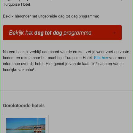
Turquoise Hotel
Bekijk hieronder het uitgebreide dag tot dag programma:
Na een heerlijk verblijf aan boord van de cruise, zet je weer voet op vaste
bodem en reis je naar het prachtige Turquoise Hotel.
Klik hier
voor meer
informatie over dit hotel. Hier geniet je van de laatste 7 nachten van je
heerlijke vakantie!
De
scores
zijn
Gerelateerde hotels
door
onze
klanten
gegeven
na