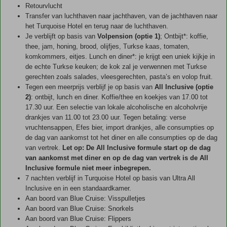
Retourvlucht
Transfer van luchthaven naar jachthaven, van de jachthaven naar
het Turquoise Hotel en terug naar de luchthaven.
Je verblijft op basis van
Volpension (optie 1)
; Ontbijt*: koffie,
thee, jam, honing, brood, olijfjes, Turkse kaas, tomaten,
komkommers, eitjes. Lunch en diner*: je krijgt een uniek kijkje in
de echte Turkse keuken; de kok zal je verwennen met Turkse
gerechten zoals salades, vleesgerechten, pasta’s en volop fruit.
Tegen een meerprijs verblijf je op basis van
All Inclusive (optie
2)
: ontbijt, lunch en diner. Koffie/thee en koekjes van 17.00 tot
17.30 uur. Een selectie van lokale alcoholische en alcoholvrije
drankjes van 11.00 tot 23.00 uur. Tegen betaling: verse
vruchtensappen, Efes bier, import drankjes, alle consumpties op
de dag van aankomst tot het diner en alle consumpties op de dag
van vertrek.
Let op: De All Inclusive formule start op de dag
van aankomst met diner en op de dag van vertrek is de All
Inclusive formule niet meer inbegrepen.
7 nachten verblijf in Turquoise Hotel op basis van Ultra All
Inclusive en in een standaardkamer.
Aan boord van Blue Cruise: Visspulletjes
Aan boord van Blue Cruise: Snorkels
Aan boord van Blue Cruise: Flippers