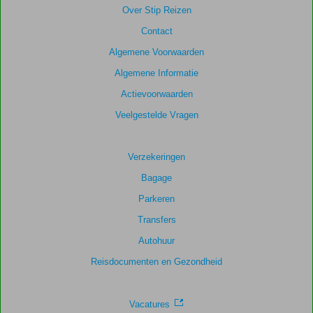
relevantie
Over Stip Reizen
van
Contact
de
getoonde
Algemene Voorwaarden
scores
Algemene Informatie
te
garanderen.
Actievoorwaarden
Veelgestelde Vragen
Verzekeringen
Bagage
Parkeren
Transfers
Autohuur
Reisdocumenten en Gezondheid
Vacatures