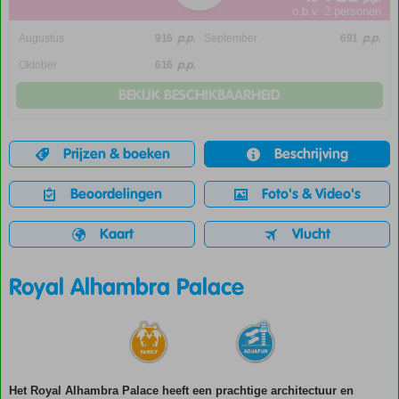
o.b.v. 2 personen
p.p.
p.p.
Augustus
916
September
691
p.p.
Oktober
616
BEKIJK BESCHIKBAARHEID
Prijzen & boeken
Beschrijving
Beoordelingen
Foto's & Video's
Kaart
Vlucht
Royal Alhambra Palace
Het Royal Alhambra Palace heeft een prachtige architectuur en