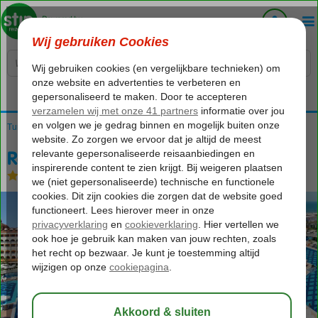
Voelt als thuiskomen...
Turkije
Home
Turkse Riviera
Side
Colakli
Royal Alhambra Palace
Royal Alhambra Palace
Ultra All Inclusive
-
Hotel