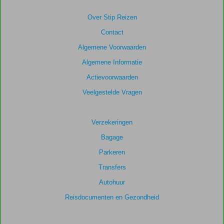
van
de
Over Stip Reizen
getoonde
Contact
scores
te
Algemene Voorwaarden
garanderen.
Algemene Informatie
Actievoorwaarden
Totale
score
Veelgestelde Vragen
Gebaseerd
op:
Verzekeringen
27
Bagage
beoordelingen
Parkeren
Transfers
Scoreverdeling
Autohuur
Algemene indruk
8,3
Eten
6,7
Ligging
8,6
Kamers
8,1
Reisdocumenten en Gezondheid
Service
8,2
Kindvriendelijk
8,8
Prijs/kwaliteit
7,7
Wifi kwaliteit
6,6