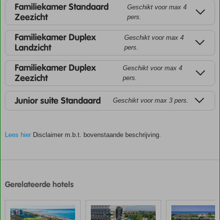
Familiekamer Standaard
Geschikt voor max 4
Zeezicht
pers.
Familiekamer Duplex
Geschikt voor max 4
Landzicht
pers.
Familiekamer Duplex
Geschikt voor max 4
Zeezicht
pers.
Junior suite Standaard
Geschikt voor max 3 pers.
Lees hier
Disclaimer m.b.t. bovenstaande beschrijving.
De
scores
zijn
Gerelateerde hotels
door
onze
klanten
gegeven