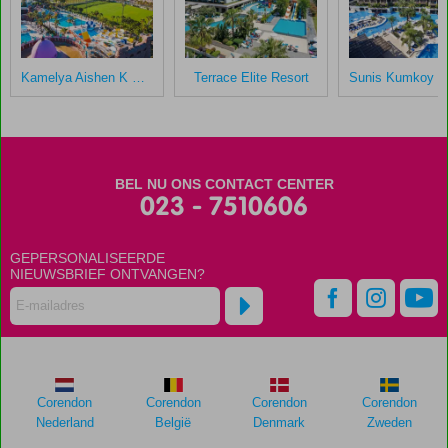
na
hun
verblijf
in
Kamelya Aishen K Club
Terrace Elite Resort
Royal
Alhambra
Palace
Scores
BEL NU ONS CONTACT CENTER
die
023 - 7510606
ouder
zijn
GEPERSONALISEERDE
dan
NIEUWSBRIEF ONTVANGEN?
48
maanden
worden
niet
meer
weergegeven
om
Corendon
Corendon
Corendon
Corendon
de
Nederland
België
Denmark
Zweden
relevantie