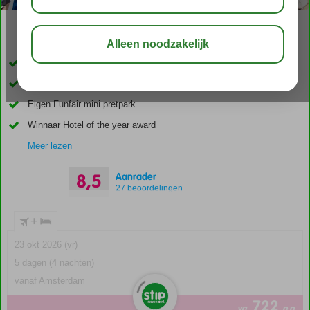
03:45
00:50
aug 33°
C
delen
bewaar
Direct aan het privéstrand
5 à-la-carterestaurants
Eigen Funfair mini pretpark
Winnaar Hotel of the year award
Meer lezen
Aanrader
8,5
27 beoordelingen
+
23 okt 2026 (vr)
5 dagen (4 nachten)
vanaf Amsterdam
722
va
p.p.