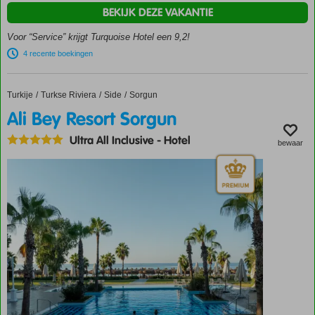
met 3
BEKIJK DEZE VAKANTIE
glijbanen
Luxe
Voor “Service” krijgt Turquoise Hotel een 9,2!
villa’s
4 recente boekingen
en
kamers
Winnaar
Turkije
Ali Bey Resort Sorgun
Home
Turkse Riviera
Side
Sorgun
Hotel of
Ali Bey Resort Sorgun
the year
award
Ultra All Inclusive
-
Hotel
bewaar