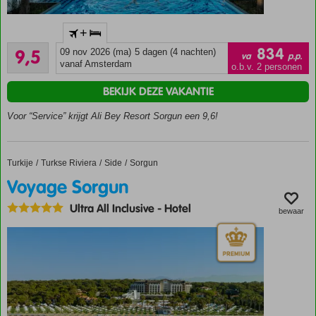
Direct
+
aan
Uitmuntend
het
834
9,5
09 nov 2026 (ma)
5 dagen (4 nachten)
va
p.p.
124
strand
vanaf Amsterdam
o.b.v. 2 personen
beoordelingen
Meerdere
BEKIJK DEZE VAKANTIE
restaurants
Zwembad
Voor “Service” krijgt Ali Bey Resort Sorgun een 9,6!
met
glijbanen
Animatie
Turkije
Voyage Sorgun
Home
Turkse Riviera
Side
Sorgun
voor
Voyage Sorgun
jong en
oud
Ultra All Inclusive
-
Hotel
bewaar
Duurzamere
keuze