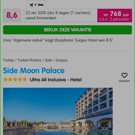
+
en
Aanrader
modern
768
8,6
22 okt 2026 (do)
8 dagen (7 nachten)
va
p.p.
21
hotel
vanaf Amsterdam
o.b.v. 2 personen
beoordelingen
vlak bij
BEKIJK DEZE VAKANTIE
het
strand
Voor “Algemene indruk” krijgt Bosphorus Sorgun Hotel een 8,5!
Buffet- en à-la-
carterestaurants
Zwembad
Turkije
Side Moon Palace
Home
Turkse Riviera
Side
Sorgun
met
Side Moon Palace
glijbanen
Miniclub
Ultra All Inclusive
-
Hotel
bewaar
voor de
kinderen