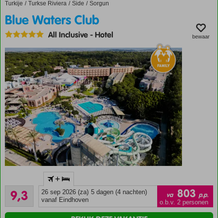
Turkije
Blue Waters Club
Home
Turkse Riviera
Side
Sorgun
kinderen
Blue Waters Club
Animatie
voor
All Inclusive
-
Hotel
bewaar
jong en
oud
Direct
+
aan
Uitstekend
het
803
9,3
26 sep 2026 (za)
5 dagen (4 nachten)
va
p.p.
47
strand
vanaf Eindhoven
o.b.v. 2 personen
beoordelingen
Meerdere