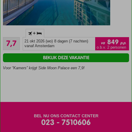
Direct aan
+
het
Goed
privéstrand
849
7,7
21 okt 2026 (wo)
8 dagen (7 nachten)
va
p.p.
16
vanaf Amsterdam
Zwembad
o.b.v. 2 personen
beoordelingen
met
BEKIJK DEZE VAKANTIE
glijbanen
Spa
Voor “Kamers” krijgt Side Moon Palace een 7,9!
center
Kamers
met
bubbelbad
O.b.v.
Ultra All
Inclusive
BEL NU ONS CONTACT CENTER
023 - 7510606