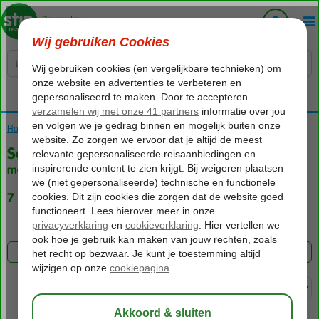
Voelt als thuiskomen...
Home
Vakantie reizen
Sorgun
met (Ultra) All Inclusive
7 aanbiedingen
FILTER 7 AANBIEDINGEN
Sorteren op: