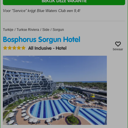
BEKIJK DEZE VAKANTIE
restaurants
en bars
Voor “Service” krijgt Blue Waters Club een 9,4!
Zwembaden
met
glijbanen
Turkije
Bosphorus Sorgun Hotel
Home
Turkse Riviera
Side
Sorgun
Een
Bosphorus Sorgun Hotel
Spa
Center
All Inclusive
-
Hotel
bewaar
Nieuw