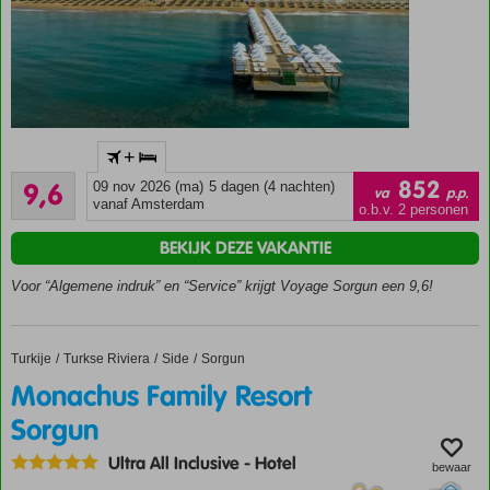
Accommodatie met een
+
GSTC erkend
Uitmuntend
duurzaamheidscertificaat
852
9,6
09 nov 2026 (ma)
5 dagen (4 nachten)
va
p.p.
84
vanaf Amsterdam
Zeer hoge
o.b.v. 2 personen
beoordelingen
klantenbeoordeling
BEKIJK DEZE VAKANTIE
Prachtig
privé
Voor “Algemene indruk” en “Service” krijgt Voyage Sorgun een 9,6!
zandstrand
Vakantieparadijs
met aandacht
Turkije
Monachus Family Resort Sorgun
Home
Turkse Riviera
Side
Sorgun
voor de natuur
Monachus Family Resort
Sorgun
Ultra All Inclusive
-
Hotel
bewaar