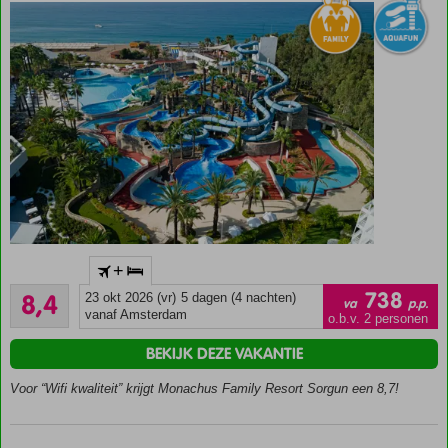
Direct
+
aan
Zeer goed
het
738
8,4
23 okt 2026 (vr)
5 dagen (4 nachten)
va
p.p.
59
strand
vanaf Amsterdam
o.b.v. 2 personen
beoordelingen
Zwembad
BEKIJK DEZE VAKANTIE
met
glijbanen
Voor “Wifi kwaliteit” krijgt Monachus Family Resort Sorgun een 8,7!
Diverse
restaurants,
ook 1 voor