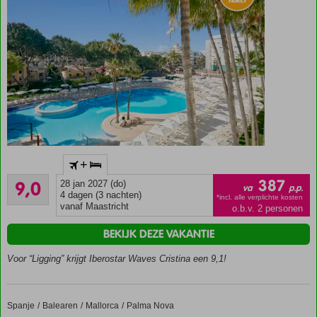
Populair
+
kwaliteitshotel!
Uitstekend
387
9,0
28 jan 2027 (do)
Prachtige
va
p.p.
59
4 dagen (3 nachten)
locatie,
*incl. alle verplichte kosten
beoordelingen
vanaf Maastricht
o.b.v. 2 personen
op ca.
100
BEKIJK DEZE VAKANTIE
meter
van het
Voor “Ligging” krijgt Iberostar Waves Cristina een 9,1!
strand
Lekker
relaxen in
Spanje
Zafiro Palmanova & Spa
Home
Balearen
Mallorca
Palma Nova
SPA