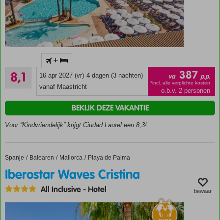
Wellness
Center
Familiehotel
+
Splash
Zeer goed
387
8,1
pool
16 apr 2027 (vr)
4 dagen (3 nachten)
va
p.p.
78
voor
*incl. alle verplichte kosten
beoordelingen
vanaf Maastricht
o.b.v. 2 personen
de
kids
BEKIJK DEZE VAKANTIE
Ruime
Voor “Kindvriendelijk” krijgt Ciudad Laurel een 8,3!
appartementen
Strand op
loopafstand
Spanje
Iberostar Waves Cristina
Home
Balearen
Mallorca
Playa de Palma
Iberostar Waves Cristina
All Inclusive
-
Hotel
bewaar