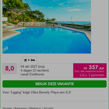
Ligt
+
direct
Zeer goed
aan
357
8,0
04 okt 2027 (ma)
va
p.p.
108
het
4 dagen (3 nachten)
*incl. alle verplichte kosten
beoordelingen
vanaf Eindhoven
o.b.v. 2 personen
strand
In de
BEKIJK DEZE VAKANTIE
prachtige
badplaats
Voor “Ligging” krijgt Vibra Beverly Playa een 9,2!
Paguera
Geschikte
locatie
Spanje
Sea Club Mediterranean Resort
Home
Balearen
Mallorca
Alcudia