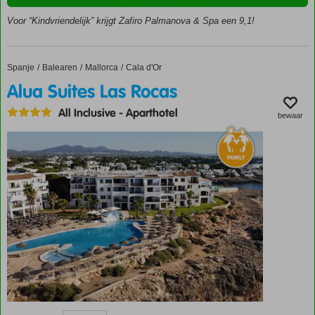
Ca. 200
meter van
Voor “Kindvriendelijk” krijgt Zafiro Palmanova & Spa een 9,1!
het
zandstrand
en het
Spanje
Alua Suites Las Rocas
Home
Balearen
Mallorca
Cala d'Or
centrum
Alua Suites Las Rocas
Ruime
premium
All Inclusive
-
Aparthotel
bewaar
appartementen
voor het hele
gezin
Voor de
kids: spash
pool en
piratenschip
Aanrader
van Cor:
ook ontbijt,
halfpension
of All
Inclusive
Ideaal