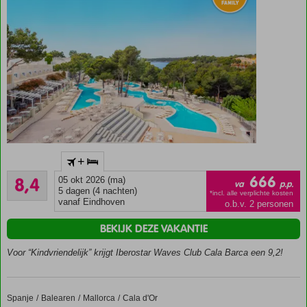
cooking
Ruim
+
opgezet
Zeer goed
familieresort
666
8,4
05 okt 2026 (ma)
va
p.p.
59
5 dagen (4 nachten)
Uitgebreide
*incl. alle verplichte kosten
beoordelingen
vanaf Eindhoven
o.b.v. 2 personen
faciliteiten
voor jong
BEKIJK DEZE VAKANTIE
en oud
Voor “Kindvriendelijk” krijgt Iberostar Waves Club Cala Barca een 9,2!
5
zwembaden,
waaronder
bad voor de
Spanje
Bluesea Club Martha's
Home
Balearen
Mallorca
Cala d'Or