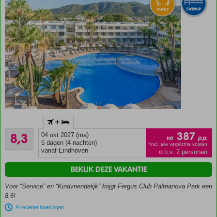
Ruime en
comfortabele
kamers voor
5 personen
met aparte
slaapkamer!
Uitstekend
All
Inclusive
concept
Geheel
+
vernieuwd
Zeer goed
(familie)hotel
387
8,3
04 okt 2027 (ma)
va
p.p.
646
5 dagen (4 nachten)
2 heerlijke
*incl. alle verplichte kosten
beoordelingen
vanaf Eindhoven
o.b.v. 2 personen
zandstranden
op
BEKIJK DEZE VAKANTIE
loopafstand
Voor “Service” en “Kindvriendelijk” krijgt Fergus Club Palmanova Park een
Nabij de
8,6!
gezellige
boulevard
9 recente boekingen
van