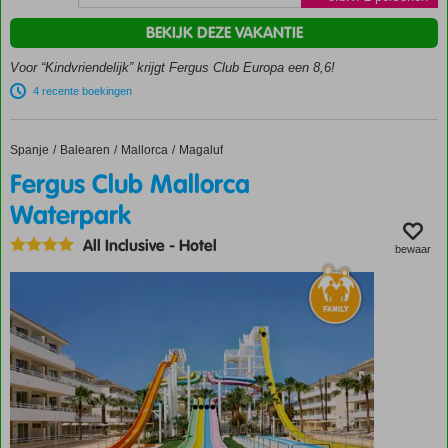
splash pool
voor de
BEKIJK DEZE VAKANTIE
kids
Voor “Kindvriendelijk” krijgt Fergus Club Europa een 8,6!
Op
korte
4 recente boekingen
afstand
van
Paguera
Spanje
Fergus Club Mallorca Waterpark
Home
Balearen
Mallorca
Magaluf
Gratis
Fergus Club Mallorca
shuttleservice
Waterpark
naar het
strand
All Inclusive
-
Hotel
bewaar
Gevarieerd
animatieprogramma