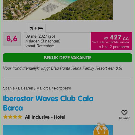
Hét
+
familieresort
Aanrader
bij uitstek
427
8,6
09 mei 2027 (zo)
va
p.p.
184
4 dagen (3 nachten)
Diverse
*incl. alle verplichte kosten
beoordelingen
vanaf Rotterdam
o.b.v. 2 personen
kidsclubs
van 2-17
BEKIJK DEZE VAKANTIE
jaar
Voor “Kindvriendelijk” krijgt Blau Punta Reina Family Resort een 8,9!
Splashpark
met
glijbanen
Ruime
Spanje
Iberostar Waves Club Cala Barca
Home
Balearen
Mallorca
Portopetro
appartementen
Iberostar Waves Club Cala
Mmm:
Barca
tapas,
pizza,
All Inclusive
-
Hotel
bewaar
thema
avond,
show