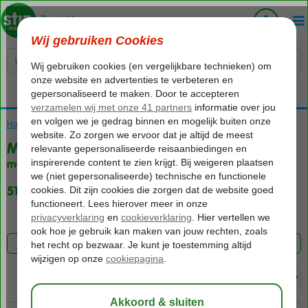
Voelt als thuiskomen...
Home
Vakantie reizen
Mallorca
met (Ultra) All Inclusive
51 aanbiedingen
FILTER 51 AANBIEDINGEN
Sorteren op: