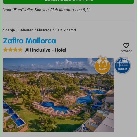
zandstranden
Voor “Eten” krijgt Bluesea Club Martha's een 8,2!
Miniclub met
Nederlands
entertainment
Ontbijt,
Spanje
Zafiro Mallorca
Home
Balearen
Mallorca
Ca'n Picafort
halfpension
Zafiro Mallorca
of All
Inclusive
All Inclusive
-
Hotel
bewaar
ook
mogelijk
Tip van
Don: ga
voor die
heerlijke
pizza
Vlak bij