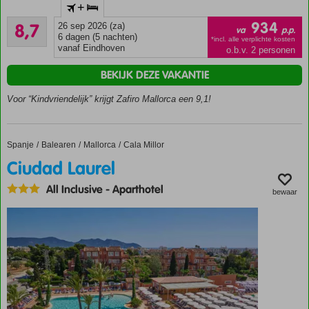
+
het
Aanrader
strand
934
8,7
26 sep 2026 (za)
va
p.p.
81
en het
6 dagen (5 nachten)
*incl. alle verplichte kosten
beoordelingen
vanaf Eindhoven
o.b.v. 2 personen
centrum
Premium
BEKIJK DEZE VAKANTIE
studio’s en
appartementen,
Voor “Kindvriendelijk” krijgt Zafiro Mallorca een 9,1!
én ook All
Inclusive
Piratenschip
Spanje
Ciudad Laurel
Home
Balearen
Mallorca
Cala Millor
voor de
Ciudad Laurel
kids: Arr,
Matey!
All Inclusive
-
Aparthotel
bewaar
Buffetrestaurant
met thema-
avonden +
show cooking
Tip van
Don:
Zen, Spa
&