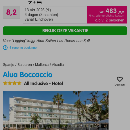
+
familiehotel
Zeer goed
483
8,2
13 okt 2026 (di)
Spectaculair
va
p.p.
71
4 dagen (3 nachten)
gelegen,
*incl. alle verplichte kosten
beoordelingen
vanaf Eindhoven
o.b.v. 2 personen
direct aan
zee!
BEKIJK DEZE VAKANTIE
Animatie en
Voor “Ligging” krijgt Alua Suites Las Rocas een 8,4!
Entertainment
voor jong en
6 recente boekingen
oud
Luxe moderne
Spanje
Alua Boccaccio
Home
Balearen
Mallorca
Alcudia
appartementen
tot 6 personen
Alua Boccaccio
All Inclusive
-
Hotel
bewaar