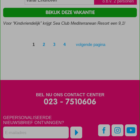
vanaf Eindhoven
o.b.v. 2 personen
Slechts
10
BEKIJK DEZE VAKANTIE
minuten
lopen
Voor “Kindvriendelijk” krijgt Sea Club Mediterranean Resort een 9,1!
naar
het
strand
1
2
3
4
volgende pagina
Gezellig
restaurant
met
uitstekend
buffet
Tal van
activiteiten
voor jong
BEL NU ONS CONTACT CENTER
023 - 7510606
en oud
GEPERSONALISEERDE
NIEUWSBRIEF ONTVANGEN?