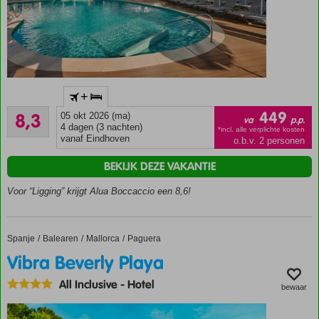
Ca. 150
+
meter van
Zeer goed
het Alcúdia
449
8,3
05 okt 2026 (ma)
va
p.p.
97
zandstrand
4 dagen (3 nachten)
*incl. alle verplichte kosten
beoordelingen
vanaf Eindhoven
o.b.v. 2 personen
In het
centrum
BEKIJK DEZE VAKANTIE
van
Alcudia
Voor “Ligging” krijgt Alua Boccaccio een 8,6!
Moderne
kamers
Diverse
Spanje
Vibra Beverly Playa
Home
Balearen
Mallorca
Paguera
sportfaciliteiten
Vibra Beverly Playa
All Inclusive
-
Hotel
bewaar