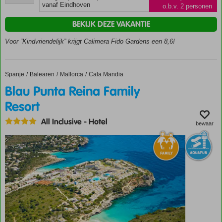
beoordelingen
vanaf Eindhoven
o.b.v. 2 personen
management
Alle kamers
BEKIJK DEZE VAKANTIE
gerenoveerd
Voor “Kindvriendelijk” krijgt Calimera Fido Gardens een 8,6!
Geweldige
splash
pool voor
de kids!
Spanje
Blau Punta Reina Family Resort
Home
Balearen
Mallorca
Cala Mandia
Cala Egos
Blau Punta Reina Family
zandstrand
Resort
op ca. 150
meter
All Inclusive
-
Hotel
bewaar
Groot
zwembad,
omringd
door
palmbomen