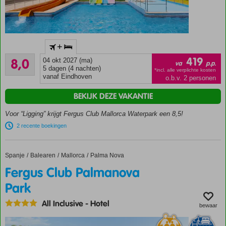
Compleet
+
vernieuwd en
Zeer goed
uniek
419
8,0
04 okt 2027 (ma)
va
p.p.
222
(familie)resort!
5 dagen (4 nachten)
*incl. alle verplichte kosten
beoordelingen
vanaf Eindhoven
o.b.v. 2 personen
Grootste
waterpark
BEKIJK DEZE VAKANTIE
in een
hotel op
Voor “Ligging” krijgt Fergus Club Mallorca Waterpark een 8,5!
de
2 recente boekingen
Balearen
met o.a.
8
Spanje
Fergus Club Palmanova Park
Home
Balearen
Mallorca
Palma Nova
glijbanen
Fergus Club Palmanova
Boek
Park
een
suite
All Inclusive
-
Hotel
met
bewaar
Magnus
service