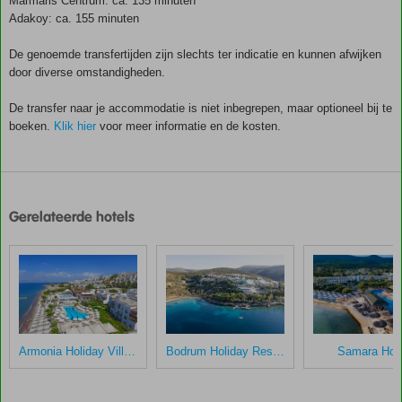
Marmaris Centrum: ca. 135 minuten
Adakoy: ca. 155 minuten
De genoemde transfertijden zijn slechts ter indicatie en kunnen afwijken
door diverse omstandigheden.
De transfer naar je accommodatie is niet inbegrepen, maar optioneel bij te
boeken.
Klik hier
voor meer informatie en de kosten.
De
scores
zijn
Gerelateerde hotels
door
onze
klanten
gegeven
na
hun
verblijf
in
Armonia Holiday Village
Bodrum Holiday Resort
Samara Hote
Rixos
Premium
Bodrum