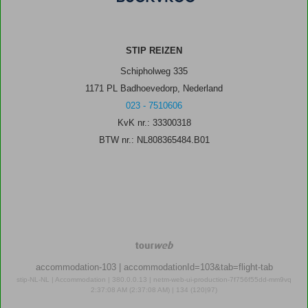
STIP REIZEN
Schipholweg 335
1171 PL Badhoevedorp, Nederland
023 - 7510606
KvK nr.: 33300318
BTW nr.: NL808365484.B01
TourWeb
©
accommodation-103
| accommodationId=103&tab=flight-tab
NetMatch
stip-NL-NL | Accommodation | 380.0.0.13 | netm-web-ui-production-7f756f55dd-mm9vq
2:37:08 AM (2:37:08 AM) | 134 (120|97)