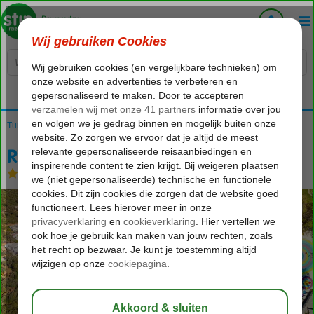
Voelt als thuiskomen...
Turkije
Home
Egeische kust
Bodrum
Torba
Rixos Premium Bodrum
Rixos Premium Bodrum
Ultra All Inclusive
-
Hotel