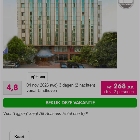
Diverse
bezienswaardigheden
op loopafstand
Ideale
+
ligging in
Voldoende
de wijk
268
4,8
04 nov 2026 (wo)
3 dagen (2 nachten)
va
p.p.
4
Findikzade
vanaf Eindhoven
o.b.v. 2 personen
beoordelingen
Mooie
BEKIJK DEZE VAKANTIE
kamers
Gratis
Voor “Ligging” krijgt All Seasons Hotel een 8,0!
wifi
Inclusief
ontbijt!
Kaart