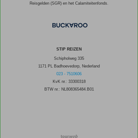
Reisgelden (SGR) en het Calamiteitenfonds.
STIP REIZEN
Schipholweg 335
1171 PL Badhoevedorp, Nederland
023 - 7510606
KvK nr.: 33300318
BTW nr.: NL808365484.B01
TourWeb