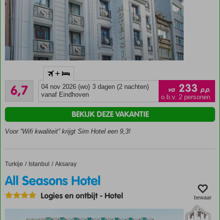
Centrale
+
ligging
Ruim voldoende
in de
233
6,7
04 nov 2026 (wo)
3 dagen (2 nachten)
va
p.p.
3
wijk
vanaf Eindhoven
o.b.v. 2 personen
beoordelingen
Aksaray
BEKIJK DEZE VAKANTIE
Kleinschalig
hotel
Voor “Wifi kwaliteit” krijgt Sim Hotel een 9,3!
Moderne en
comfortabele
kamers
Turkije
All Seasons Hotel
Home
Istanbul
Aksaray
Winkels,
All Seasons Hotel
restaurants
en bars in
Logies en ontbijt
-
Hotel
bewaar
de directe
omgeving