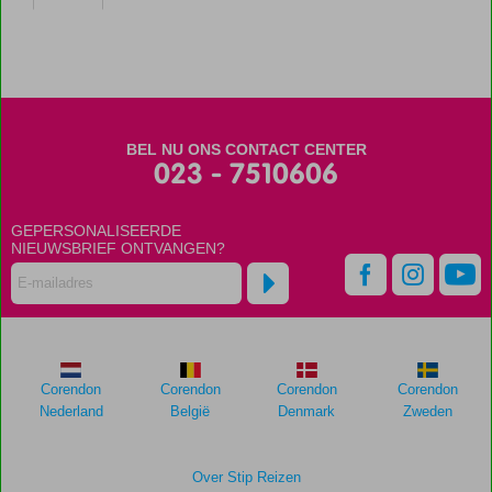
BEL NU ONS CONTACT CENTER
023 - 7510606
GEPERSONALISEERDE
NIEUWSBRIEF ONTVANGEN?
Corendon
Corendon
Corendon
Corendon
Nederland
België
Denmark
Zweden
Over Stip Reizen