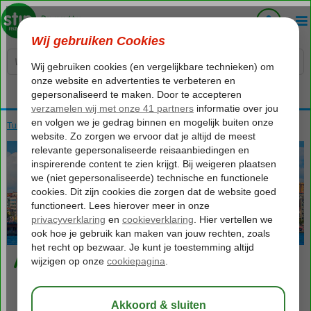
Voelt als thuiskomen...
Turkije
Home
Istanbul
Istanbul
Aksaray
233
va
p.p.
o.b.v. 2 personen
Aksaray
Foto's & video
Kaart