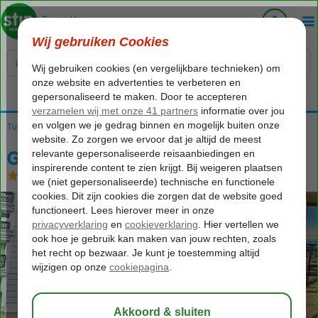
Voelt als thuiskomen...
Turkije
Home
Istanbul
Aksaray
Grand Ons
Grand Ons
Logies en ontbijt
-
Hotel