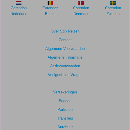
om
de
Corendon
Corendon
Corendon
Corendon
relevantie
Nederland
België
Denmark
Zweden
van
de
getoonde
Over Stip Reizen
scores
Contact
te
garanderen.
Algemene Voorwaarden
Algemene Informatie
Totale
Actievoorwaarden
score
Veelgestelde Vragen
Gebaseerd
op:
8
Verzekeringen
beoordelingen
Bagage
Parkeren
Scoreverdeling
Transfers
Algemene indruk
6,4
Eten
5,6
Autohuur
Ligging
7,3
Kamers
6,0