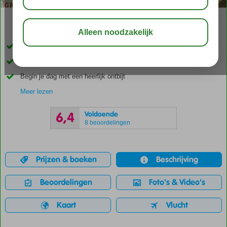
03:00
aug 31°
C
delen
bewaar
Gelegen in de wijk Aksaray
Tal van bezienswaardigheden op loopafstand
Begin je dag met een heerlijk ontbijt
Meer lezen
Voldoende
6,4
8 beoordelingen
Prijzen & boeken
Beschrijving
Beoordelingen
Foto's & Video's
Kaart
Vlucht