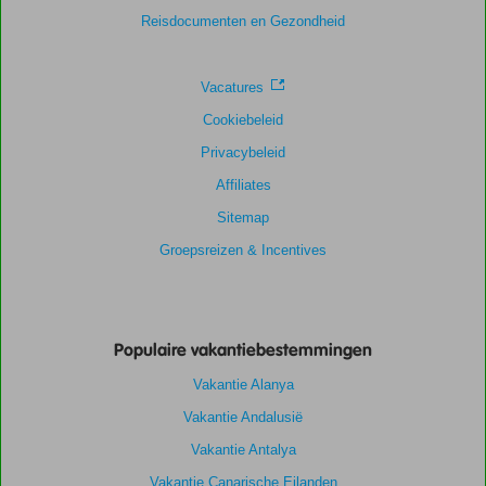
Service
6,3
Kindvriendelijk
-
Reisdocumenten en Gezondheid
Prijs/kwaliteit
6,5
Wifi kwaliteit
6,9
Vacatures
Cookiebeleid
Privacybeleid
Affiliates
Sitemap
Groepsreizen & Incentives
Populaire vakantiebestemmingen
Vakantie Alanya
Vakantie Andalusië
Vakantie Antalya
Vakantie Canarische Eilanden