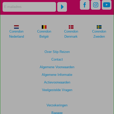
worden
niet
meer
weergegeven
om
de
Corendon
Corendon
Corendon
Corendon
relevantie
Nederland
België
Denmark
Zweden
van
de
getoonde
Over Stip Reizen
scores
Contact
te
garanderen.
Algemene Voorwaarden
Algemene Informatie
Totale
Actievoorwaarden
score
Veelgestelde Vragen
Gebaseerd
op:
99
Verzekeringen
beoordelingen
Bagage