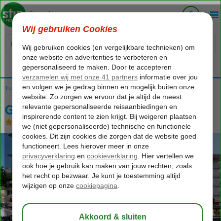
Voelt als thuiskomen...
Turkije
Home
Turkse Riviera
Alanya
Alanya-Centrum
Grand Okan
Grand Okan
Halfpension
-
Hotel