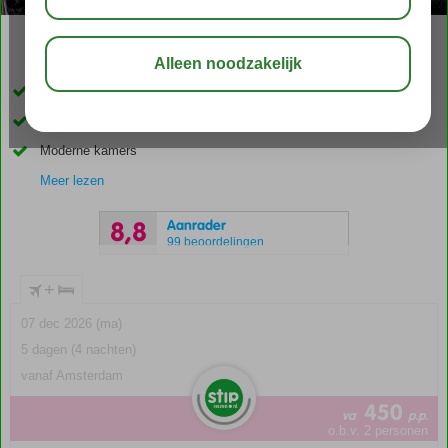
03:45
aug 33°
C
delen
bewaar
Ca. 50 meter van het Kleopatra strand
Op korte afstand van het centrum van Alanya
Moderne kamers
Meer lezen
Aanrader
8,8
99 beoordelingen
+
07 dec 2026 (ma)
5 dagen (4 nachten)
vanaf Amsterdam
450
va
p.p.
o.b.v. 2 personen