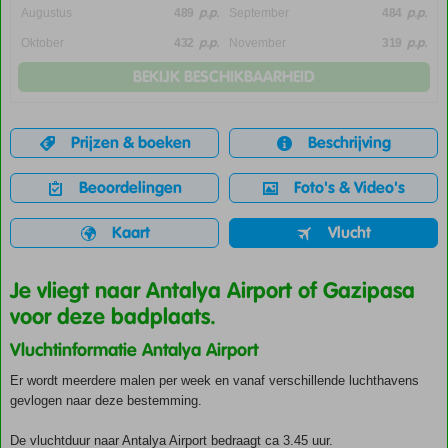
p.p.
p.p.
Augustus
489
September
484
p.p.
p.p.
Oktober
432
November
319
BEKIJK BESCHIKBAARHEID
Prijzen & boeken
Beschrijving
Beoordelingen
Foto's & Video's
Kaart
Vlucht
Je vliegt naar Antalya Airport of Gazipasa
voor deze badplaats.
Vluchtinformatie Antalya Airport
Er wordt meerdere malen per week en vanaf verschillende luchthavens
gevlogen naar deze bestemming.
De vluchtduur naar Antalya Airport bedraagt ca 3.45 uur.