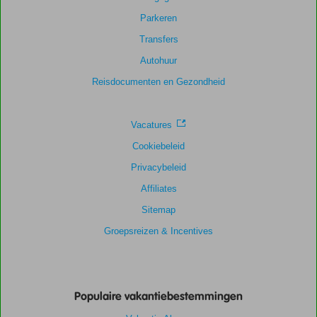
Parkeren
Scoreverdeling
Transfers
Algemene indruk
8,8
Eten
8,2
Autohuur
Ligging
9,1
Kamers
8,7
Service
8,9
Kindvriendelijk
8,5
Reisdocumenten en Gezondheid
Prijs/kwaliteit
8,4
Wifi kwaliteit
7,5
Vacatures
Cookiebeleid
Privacybeleid
Affiliates
Sitemap
Groepsreizen & Incentives
Populaire vakantiebestemmingen