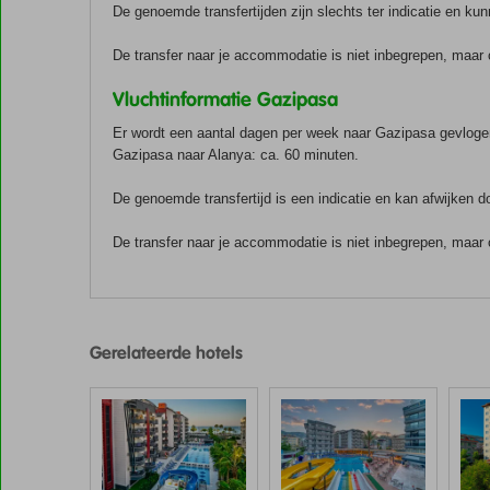
De genoemde transfertijden zijn slechts ter indicatie en k
De transfer naar je accommodatie is niet inbegrepen, maar 
Vluchtinformatie Gazipasa
Er wordt een aantal dagen per week naar Gazipasa gevlogen 
Gazipasa naar Alanya: ca. 60 minuten.
De genoemde transfertijd is een indicatie en kan afwijken 
De transfer naar je accommodatie is niet inbegrepen, maar 
De
scores
zijn
Gerelateerde hotels
door
onze
klanten
gegeven
na
hun
verblijf