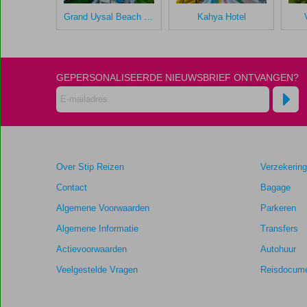
in
Grand Uysal Beach & Spa
Kahya Hotel
Panorama
Hotel
Scores
GEPERSONALISEERDE NIEUWSBRIEF ONTVANGEN?
die
ouder
zijn
dan
48
maanden
Over Stip Reizen
Verzekerin
worden
niet
Contact
Bagage
meer
Algemene Voorwaarden
Parkeren
weergegeven
om
Algemene Informatie
Transfers
de
Actievoorwaarden
Autohuur
relevantie
van
Veelgestelde Vragen
Reisdocume
de
getoonde
scores