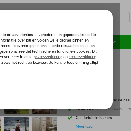
Rondreizen
Zonvakantie
Voelt als thuiskomen...
otel
Schitterend uitzicht over de baai
Ideale uitvalsbasis vanwege cent
Comfortabele kamers
Meer lezen