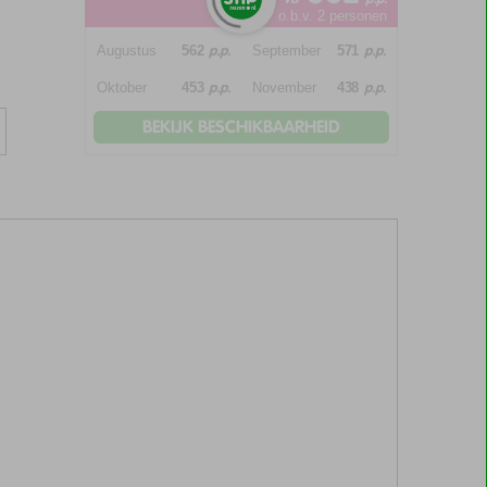
o.b.v. 2 personen
p.p.
p.p.
Augustus
562
September
571
p.p.
p.p.
Oktober
453
November
438
BEKIJK BESCHIKBAARHEID