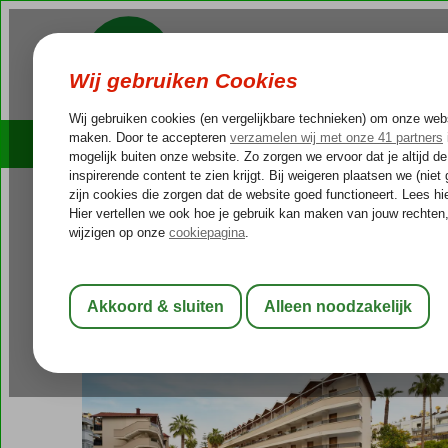
Cruises
Outlet Deals
Turkije
Home
Turkse Riviera
Alanya
Alanya-Centrum
Panorama H
Panorama Hotel
All Inclusive
-
Hotel