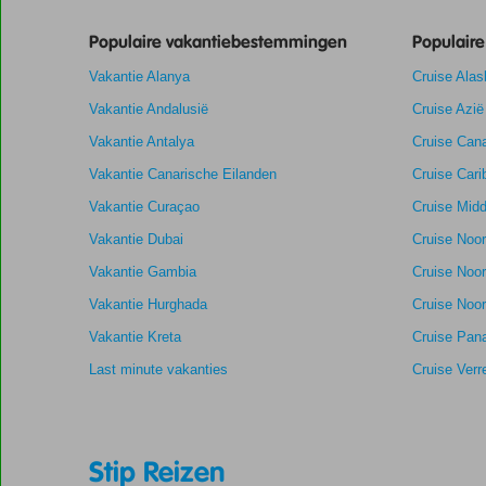
te
Populaire vakantiebestemmingen
Populair
garanderen.
Vakantie Alanya
Cruise Alas
Totale score
8,9
Scoreverdeling
Vakantie Andalusië
Cruise Azië
Algemene indruk
8,9
Eten
Gebaseerd
Vakantie Antalya
Cruise Cana
Ligging
9,4
Kamers
op:
Aanrader
Service
9,2
Kindvriendelij
Vakantie Canarische Eilanden
Cruise Cari
494
Prijs/kwaliteit
8,5
Wifi kwaliteit
beoordelingen
Vakantie Curaçao
Cruise Midd
Vakantie Dubai
Cruise Noo
Vakantie Gambia
Cruise Noo
Vakantie Hurghada
Cruise Noor
Vakantie Kreta
Cruise Pan
Last minute vakanties
Cruise Verr
Stip Reizen