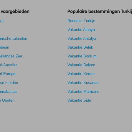
e vaargebieden
Populaire bestemmingen Turki
ka
Rondreis Turkije
Vakantie Alanya
7,8
rische Eilanden
Vakantie Antalya
8,3
k
7,4
bbean
Vakantie Belek
7,7
ellandse Zee
Vakantie Bodrum
rd-Amerika
Vakantie Dalyan
rd-Europa
Vakantie Kemer
se Fjorden
Vakantie Kusadasi
amakanaal
Vakantie Marmaris
e Oosten
Vakantie Side