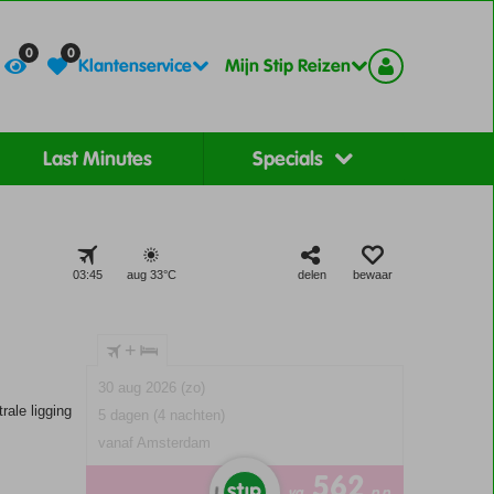
Contact
Registreer
0
0
Klantenservice
Mijn Stip Reizen
Last Minutes
Specials
03:45
aug 33°
C
delen
bewaar
+
30 aug 2026 (zo)
rale ligging
5 dagen (4 nachten)
vanaf Amsterdam
562
va
p.p.