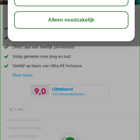
03:45
aug 33°
C
delen
bewaar
Schitterend uitzicht over zee!
Super vet aquapark voor alle leeftijden
Direct aan een heerlijk privéstrand
Volop genieten voor jong en oud
Verblijf op basis van Ultra All Inclusive
Meer lezen
Uitstekend
9,0
132 beoordelingen
+
30 aug 2026 (zo)
5 dagen (4 nachten)
vanaf Amsterdam