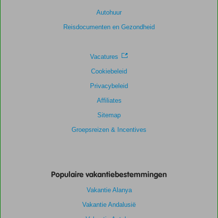
Algemene indruk
9,0
Eten
8,0
Autohuur
Ligging
8,5
Kamers
8,4
Service
8,7
Kindvriendelijk
8,7
Reisdocumenten en Gezondheid
Prijs/kwaliteit
8,5
Wifi kwaliteit
8,4
Vacatures
Cookiebeleid
Privacybeleid
Affiliates
Sitemap
Groepsreizen & Incentives
Populaire vakantiebestemmingen
Vakantie Alanya
Vakantie Andalusië