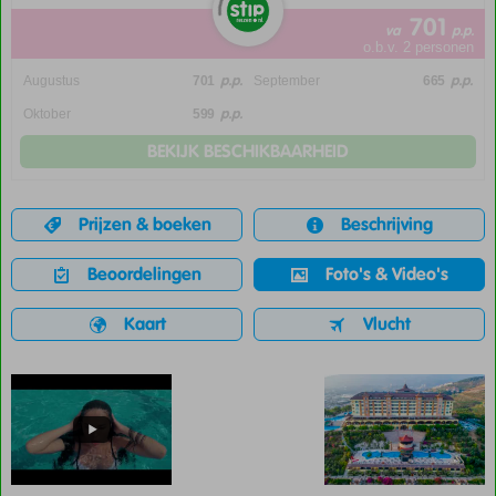
701
va
p.p.
o.b.v. 2 personen
p.p.
p.p.
Augustus
701
September
665
p.p.
Oktober
599
BEKIJK BESCHIKBAARHEID
Prijzen & boeken
Beschrijving
Beoordelingen
Foto's & Video's
Kaart
Vlucht