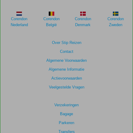
weergegeven
om
de
Corendon
Corendon
Corendon
Corendon
relevantie
Nederland
België
Denmark
Zweden
van
de
getoonde
Over Stip Reizen
scores
Contact
te
garanderen.
Algemene Voorwaarden
Algemene Informatie
Totale
Actievoorwaarden
score
Veelgestelde Vragen
Gebaseerd
op:
132
Verzekeringen
beoordelingen
Bagage
Parkeren
Scoreverdeling
Transfers