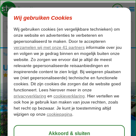
Voelt als thuiskomen...
Turkije
Home
Turkse Riviera
Alanya
Kargicak
Utopia World
Utopia World
Ultra All Inclusive
-
Hotel