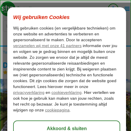
Voelt als thuiskomen...
Turkije
Home
Turkse Riviera
Antalya
Lara
Delphin BE Grand Resort
Delphin BE Grand Resort
Ultra All Inclusive
-
Hotel