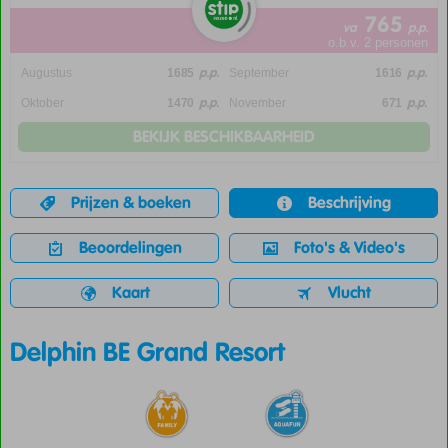
765
va
p.p.
o.b.v. 2 personen
p.p.
p.p.
Augustus
1685
September
1616
p.p.
p.p.
Oktober
1470
November
671
BEKIJK BESCHIKBAARHEID
Prijzen & boeken
Beschrijving
Beoordelingen
Foto's & Video's
Kaart
Vlucht
Delphin BE Grand Resort