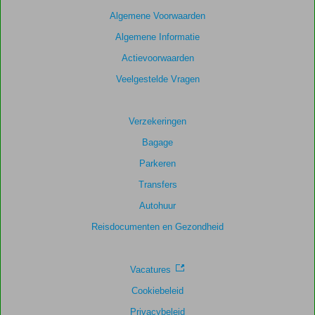
scores
Algemene Voorwaarden
te
Algemene Informatie
garanderen.
Actievoorwaarden
Totale
Veelgestelde Vragen
score
Gebaseerd
Verzekeringen
op:
Bagage
166
beoordelingen
Parkeren
Transfers
Autohuur
Scoreverdeling
Algemene indruk
9,1
Eten
8,5
Reisdocumenten en Gezondheid
Ligging
9,1
Kamers
8,6
Service
9,1
Kindvriendelijk
9,1
Prijs/kwaliteit
8,3
Wifi kwaliteit
8,6
Vacatures
Cookiebeleid
Privacybeleid