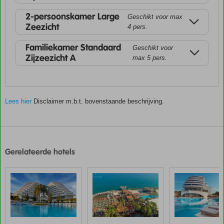
2-persoonskamer Large
Geschikt voor max
Zeezicht
4 pers.
Familiekamer Standaard
Geschikt voor
Zijzeezicht A
max 5 pers.
Lees hier
Disclaimer m.b.t. bovenstaande beschrijving.
De
scores
zijn
Gerelateerde hotels
door
onze
klanten
gegeven
na
hun
verblijf
in