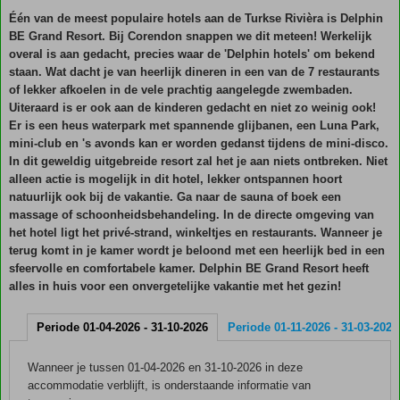
Één van de meest populaire hotels aan de Turkse Rivièra is Delphin
BE Grand Resort. Bij Corendon snappen we dit meteen! Werkelijk
overal is aan gedacht, precies waar de 'Delphin hotels' om bekend
staan. Wat dacht je van heerlijk dineren in een van de 7 restaurants
of lekker afkoelen in de vele prachtig aangelegde zwembaden.
Uiteraard is er ook aan de kinderen gedacht en niet zo weinig ook!
Er is een heus waterpark met spannende glijbanen, een Luna Park,
mini-club en 's avonds kan er worden gedanst tijdens de mini-disco.
In dit geweldig uitgebreide resort zal het je aan niets ontbreken. Niet
alleen actie is mogelijk in dit hotel, lekker ontspannen hoort
natuurlijk ook bij de vakantie. Ga naar de sauna of boek een
massage of schoonheidsbehandeling. In de directe omgeving van
het hotel ligt het privé-strand, winkeltjes en restaurants. Wanneer je
terug komt in je kamer wordt je beloond met een heerlijk bed in een
sfeervolle en comfortabele kamer. Delphin BE Grand Resort heeft
alles in huis voor een onvergetelijke vakantie met het gezin!
Periode 01-04-2026 - 31-10-2026
Periode 01-11-2026 - 31-03-2027
Wanneer je tussen 01-04-2026 en 31-10-2026 in deze
accommodatie verblijft, is onderstaande informatie van