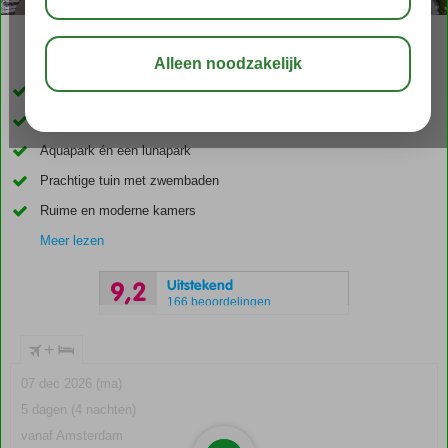
03:45
00:20
aug 33°
C
delen
bewaar
Luxe 5 sterren hotel direct aan privé strand
Ideaal familiehotel; pret voor het hele gezin
Aquapark én een lunapark
Prachtige tuin met zwembaden
Ruime en moderne kamers
Meer lezen
Uitstekend
9,2
166 beoordelingen
+
07 dec 2026 (ma)
5 dagen (4 nachten)
vanaf Amsterdam