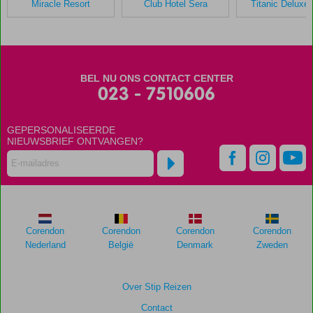
Miracle Resort
Club Hotel Sera
Titanic Deluxe 
Delphin
BE
Grand
Resort
BEL NU ONS CONTACT CENTER
Scores
023 - 7510606
die
ouder
GEPERSONALISEERDE
zijn
NIEUWSBRIEF ONTVANGEN?
dan
48
maanden
worden
niet
meer
weergegeven
Corendon
Corendon
Corendon
Corendon
om
Nederland
België
Denmark
Zweden
de
relevantie
van
Over Stip Reizen
de
Contact
getoonde