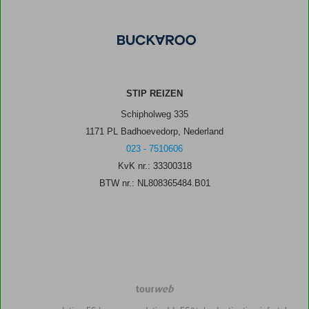
STIP REIZEN
Schipholweg 335
1171 PL Badhoevedorp, Nederland
023 - 7510606
KvK nr.: 33300318
BTW nr.: NL808365484.B01
TourWeb
©