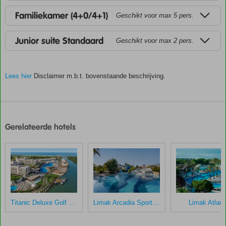
Familiekamer (4+0/4+1)
Geschikt voor max 5 pers.
Junior suite Standaard
Geschikt voor max 2 pers.
Lees hier
Disclaimer m.b.t. bovenstaande beschrijving.
De
scores
zijn
Gerelateerde hotels
door
onze
klanten
gegeven
na
hun
verblijf
in
Titanic Deluxe Golf Belek
Limak Arcadia Sport Resort
Limak Atlant
Crystal
Waterworld