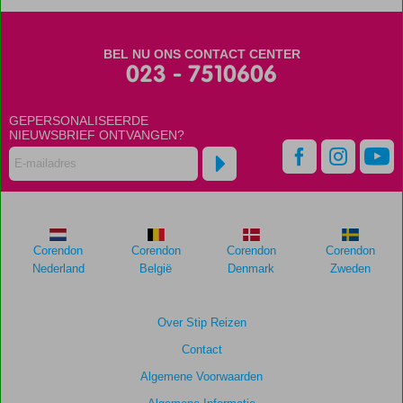
Scores
die
BEL NU ONS CONTACT CENTER
ouder
023 - 7510606
zijn
dan
GEPERSONALISEERDE
48
NIEUWSBRIEF ONTVANGEN?
maanden
worden
niet
meer
weergegeven
om
de
Corendon
Corendon
Corendon
Corendon
relevantie
Nederland
België
Denmark
Zweden
van
de
getoonde
Over Stip Reizen
scores
Contact
te
garanderen.
Algemene Voorwaarden