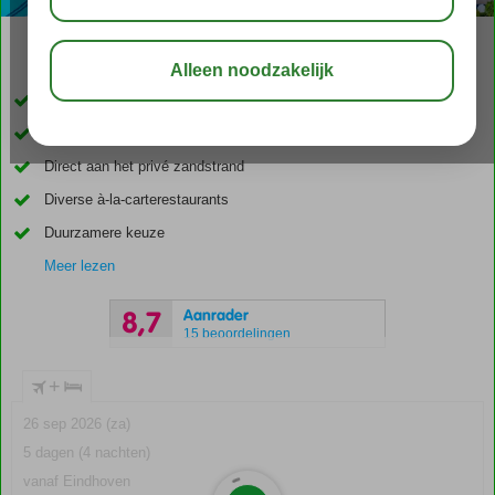
03:45
00:40
aug 33°
C
delen
bewaar
2 Aquaparken waarvan 1 voor kinderen
Winnaar Hotel of the year award
Direct aan het privé zandstrand
Diverse à-la-carterestaurants
Duurzamere keuze
Meer lezen
Aanrader
8,7
15 beoordelingen
+
26 sep 2026 (za)
5 dagen (4 nachten)
vanaf Eindhoven