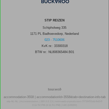
STIP REIZEN
Schipholweg 335
1171 PL Badhoevedorp, Nederland
023 - 7510606
KvK nr.: 33300318
BTW nr.: NL808365484.B01
TourWeb
©
accommodation-3558
| accommodationId=3558&tab=destination-info-tab
NetMatch
stip-NL-NL | Accommodation | 380.0.0.13 | netm-web-ui-production-7f756f55dd-8d2r5
3:11:52 PM (3:11:51 PM) | 146 (109|80)