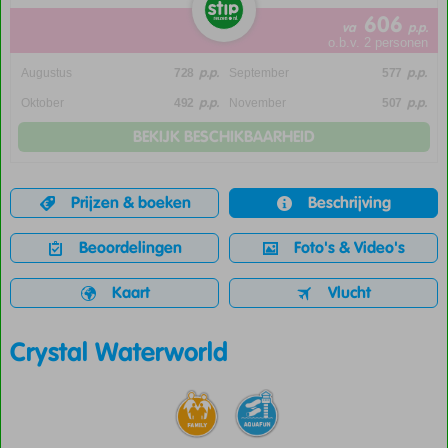
606
va
p.p.
o.b.v. 2 personen
p.p.
p.p.
Augustus
728
September
577
p.p.
p.p.
Oktober
492
November
507
BEKIJK BESCHIKBAARHEID
Prijzen & boeken
Beschrijving
Beoordelingen
Foto's & Video's
Kaart
Vlucht
Crystal Waterworld