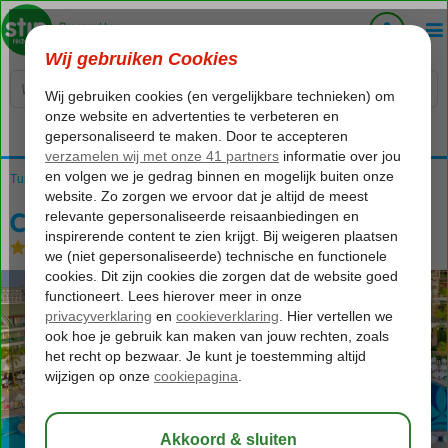
Voelt als thuiskomen...
Turkije
Home
Turkse Riviera
Belek
Crystal Waterworld
Crystal Waterworld
Ultra All Inclusive
-
Hotel