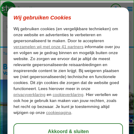
Voelt als thuiskomen...
Home
Turkije
Turkse Riviera
Blue Cruises
Blue Cruises Turkse Riviera
Blue Cruise Antalya
Blue Cruise Antalya
Volpension