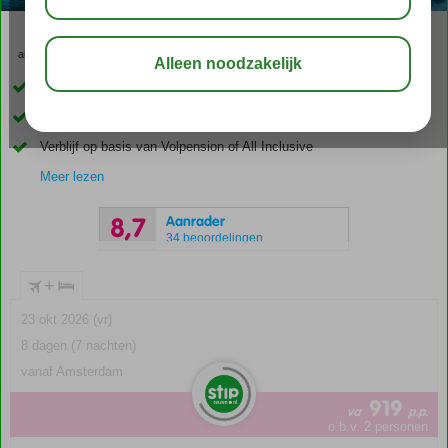
aug 33°
C
delen
bewaar
Prachtige cruise langs de Turkse Rivièra
Aan boord van een Turkse gület
Verblijf op basis van Volpension of All Inclusive
Meer lezen
Aanrader
8,7
34 beoordelingen
+
23 okt 2026 (vr)
8 dagen (7 nachten)
vanaf Amsterdam
919
va
p.p.
o.b.v. 2 personen