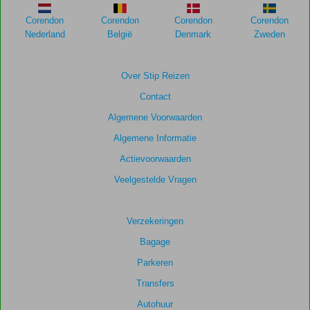
weergegeven
om
Corendon
Corendon
Corendon
Corendon
de
Nederland
België
Denmark
Zweden
relevantie
van
de
Over Stip Reizen
getoonde
Contact
scores
te
Algemene Voorwaarden
garanderen.
Algemene Informatie
Actievoorwaarden
Totale
score
Veelgestelde Vragen
Gebaseerd
op:
Verzekeringen
6
Bagage
beoordelingen
Parkeren
Transfers
Scoreverdeling
Autohuur
Algemene indruk
8,7
Eten
8,3