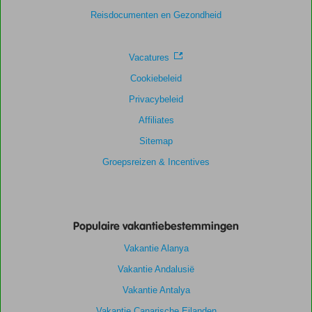
Ligging
9,0
Kamers
8,5
Reisdocumenten en Gezondheid
Service
9,7
Kindvriendelijk
8,7
Prijs/kwaliteit
9,2
Wifi kwaliteit
7,3
Vacatures
Cookiebeleid
Privacybeleid
Affiliates
Sitemap
Groepsreizen & Incentives
Populaire vakantiebestemmingen
Vakantie Alanya
Vakantie Andalusië
Vakantie Antalya
Vakantie Canarische Eilanden