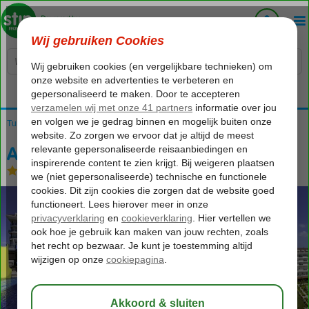
Voelt als thuiskomen...
Turkije
Home
Turkse Riviera
Side
Evrenseki
Adalya Ocean Deluxe
Adalya Ocean Deluxe
Ultra All Inclusive
-
Hotel