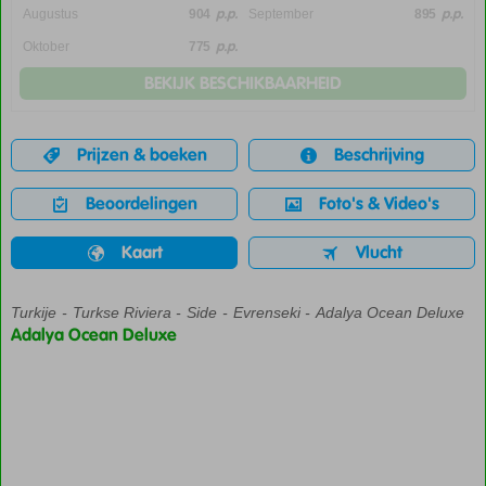
p.p.
p.p.
Augustus
904
September
895
p.p.
Oktober
775
BEKIJK BESCHIKBAARHEID
Prijzen & boeken
Beschrijving
Beoordelingen
Foto's & Video's
Kaart
Vlucht
Turkije
Home
Turkse Riviera
Side
Evrenseki
Adalya Ocean Deluxe
Adalya Ocean Deluxe