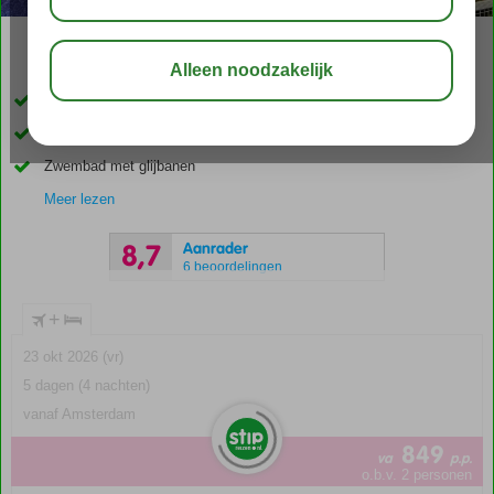
03:45
00:55
aug 33°
C
delen
bewaar
24-uurs Ultra All Inclusive
Direct aan zee, nabij zandstrand
Zwembad met glijbanen
Meer lezen
Aanrader
8,7
6 beoordelingen
+
23 okt 2026 (vr)
5 dagen (4 nachten)
vanaf Amsterdam
849
va
p.p.
o.b.v. 2 personen