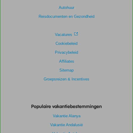
Scoreverdeling
Autohuur
Algemene indruk
9,2
Eten
8,9
Ligging
9,6
Kamers
8,4
Reisdocumenten en Gezondheid
Service
9,4
Kindvriendelijk
7,9
Prijs/kwaliteit
8,9
Wifi kwaliteit
7,7
Vacatures
Cookiebeleid
Privacybeleid
Affiliates
Sitemap
Groepsreizen & Incentives
Populaire vakantiebestemmingen
Vakantie Alanya
Vakantie Andalusië