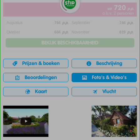
720
va
p.p.
o.b.v. 2 personen
p.p.
p.p.
Augustus
764
September
744
p.p.
p.p.
Oktober
604
November
619
BEKIJK BESCHIKBAARHEID
Prijzen & boeken
Beschrijving
Beoordelingen
Foto's & Video's
Kaart
Vlucht