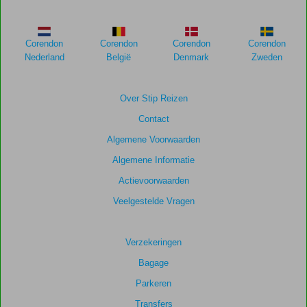
meer
weergegeven
om
Corendon
Corendon
Corendon
Corendon
de
Nederland
België
Denmark
Zweden
relevantie
van
de
Over Stip Reizen
getoonde
Contact
scores
te
Algemene Voorwaarden
garanderen.
Algemene Informatie
Actievoorwaarden
Totale
score
Veelgestelde Vragen
Gebaseerd
op:
Verzekeringen
156
Bagage
beoordelingen
Parkeren
Transfers