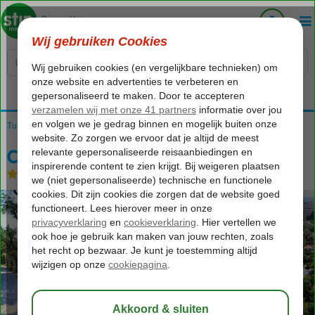
Voelt als thuiskomen...
Turkije
Home
Turkse Riviera
Side
Side-Centrum
Can Garden Beach
Can Garden Beach
All Inclusive
-
Hotel