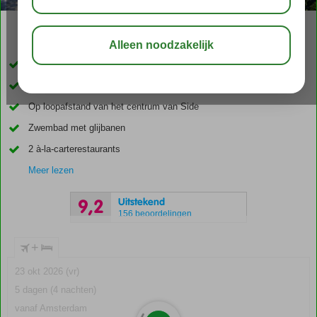
03:45
01:00
aug 33°
C
delen
bewaar
Accommodatie met een GSTC erkend duurzaamheidscertificaat
Direct aan het strand
Op loopafstand van het centrum van Side
Zwembad met glijbanen
2 à-la-carterestaurants
Meer lezen
Uitstekend
9,2
156 beoordelingen
+
23 okt 2026 (vr)
5 dagen (4 nachten)
vanaf Amsterdam