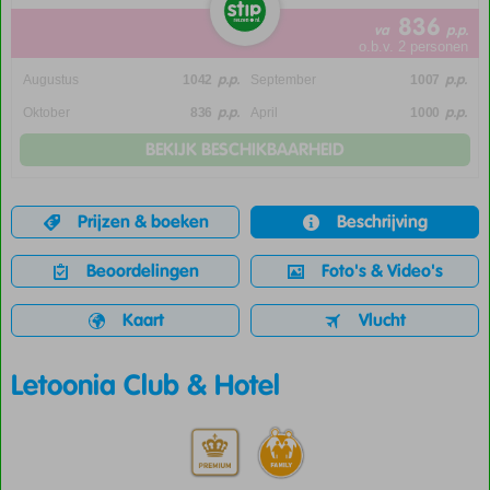
836
va
p.p.
o.b.v. 2 personen
p.p.
p.p.
Augustus
1042
September
1007
p.p.
p.p.
Oktober
836
April
1000
BEKIJK BESCHIKBAARHEID
Prijzen & boeken
Beschrijving
Beoordelingen
Foto's & Video's
Kaart
Vlucht
Letoonia Club & Hotel