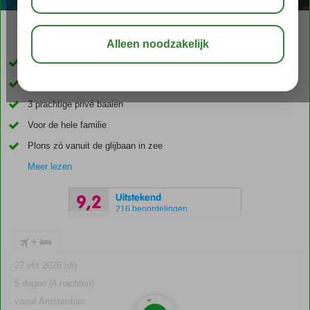
03:30
01:00
aug 33°
C
delen
bewaar
Schitterend vakantiedorp op een schiereiland
Spa en Wellness Center
3 prachtige privé baaien
Voor de hele familie
Plons zó vanuit de glijbaan in zee
Meer lezen
Uitstekend
9,2
216 beoordelingen
+
27 okt 2026 (di)
5 dagen (4 nachten)
vanaf Amsterdam