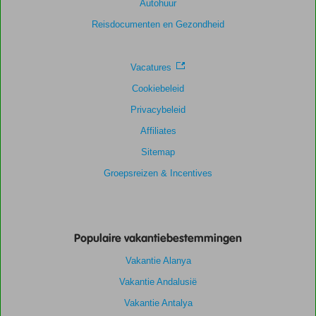
Autohuur
Scoreverdeling
Algemene indruk
9,2
Eten
8,8
Reisdocumenten en Gezondheid
Ligging
9,4
Kamers
8,6
Service
9,1
Kindvriendelijk
8,8
Prijs/kwaliteit
8,8
Wifi kwaliteit
6,1
Vacatures
Cookiebeleid
Privacybeleid
Affiliates
Sitemap
Groepsreizen & Incentives
Populaire vakantiebestemmingen
Vakantie Alanya
Vakantie Andalusië
Vakantie Antalya