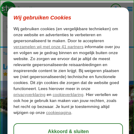
Voelt als thuiskomen...
Turkije
Home
Egeische kust
Fethiye
Fethiye-Centrum
Letoonia Club & Hotel
Letoonia Club & Hotel
Ultra All Inclusive
-
Hotel