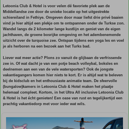
Letoonia Club & Hotel is voor velen dé favoriete plek aan de
Middellandse zee door de unieke locatie op het uitgestrekte
schiereiland in Fethiye. Omgeven door maar liefst drie privé baaien
vind je hier altijd een plekje om te ontspannen onder de Turkse zon.
Wandel langs de 2 kilometer lange kustlijn en geniet van de eigen
jachthaven, de groene bosrijke omgeving en het adembenemende
uitzicht over de turquoise zee. Ontspan tijdens een yoga les en voel
je als herboren na een bezoek aan het Turks bad.
Liever wat meer actie? Plons zo vanuit de glijbaan de verfrissende
zee in. Of wat dacht je van een potje beach volleybal, boksles en
deelnemen aan een van de vele watersporten? Ook de jongste
vakantiegangers komen hier niets te kort. Er is altijd wat te beleven
bij de kidsclub en het enthousiaste animatie team. De sfeervolle
(bungalow)kamers in Letoonia Club & Hotel maken het plaatje
helemaal compleet. Kortom, in het Ultra All inclusive Letoonia Club
& Hotel is het écht genieten! Een oase van rust en tegelijkertijd een
prachtig vakantiedorp met voor ieder wat wils.