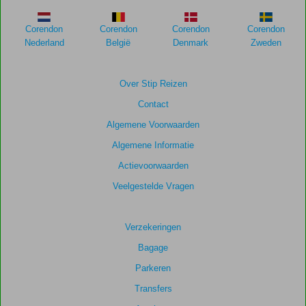
meer
weergegeven
Corendon
Corendon
Corendon
Corendon
om
Nederland
België
Denmark
Zweden
de
relevantie
van
Over Stip Reizen
de
Contact
getoonde
scores
Algemene Voorwaarden
te
Algemene Informatie
garanderen.
Actievoorwaarden
Totale
Veelgestelde Vragen
score
Gebaseerd
Verzekeringen
op:
Bagage
216
beoordelingen
Parkeren
Transfers