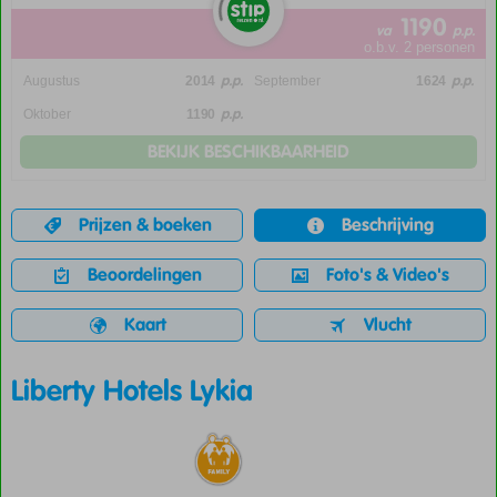
1190
va
p.p.
o.b.v. 2 personen
p.p.
p.p.
Augustus
2014
September
1624
p.p.
Oktober
1190
BEKIJK BESCHIKBAARHEID
Prijzen & boeken
Beschrijving
Beoordelingen
Foto's & Video's
Kaart
Vlucht
Liberty Hotels Lykia