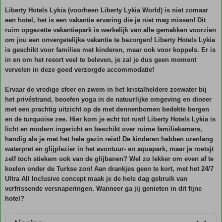
Liberty Hotels Lykia (voorheen Liberty Lykia World) is niet zomaar
een hotel, het is een vakantie ervaring die je niet mag missen! Dit
ruim opgezette vakantiepark is werkelijk van alle gemakken voorzien
om jou een onvergetelijke vakantie te bezorgen! Liberty Hotels Lykia
is geschikt voor families met kinderen, maar ook voor koppels. Er is
in en om het resort veel te beleven, je zal je dus geen moment
vervelen in deze goed verzorgde accommodatie!
Ervaar de vredige sfeer en zwem in het kristalheldere zeewater bij
het privéstrand, beoefen yoga in de natuurlijke omgeving en dineer
met een prachtig uitzicht op de met dennenbomen bedekte bergen
en de turquoise zee. Hier kom je echt tot rust! Liberty Hotels Lykia is
licht en modern ingericht en beschikt over ruime familiekamers,
handig als je met het hele gezin reist! De kinderen hebben urenlang
waterpret en glijplezier in het avontuur- en aquapark, maar je roetsjt
zelf toch stiekem ook van de glijbanen? Wel zo lekker om even af te
koelen onder de Turkse zon! Aan drankjes geen te kort, met het 24/7
Ultra All Inclusive concept maak je de hele dag gebruik van
verfrissende versnaperingen. Wanneer ga jij genieten in dit fijne
hotel?