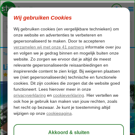
Voelt als thuiskomen...
Turkije
Home
Egeische kust
Fethiye
Oludeniz
Liberty Hotels Lykia
Liberty Hotels Lykia
Ultra All Inclusive
-
Hotel