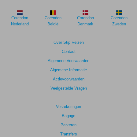
meer
weergegeven
om
Corendon
Corendon
Corendon
Corendon
de
Nederland
België
Denmark
Zweden
relevantie
van
de
Over Stip Reizen
getoonde
Contact
scores
te
Algemene Voorwaarden
garanderen.
Algemene Informatie
Actievoorwaarden
Totale
score
Veelgestelde Vragen
Gebaseerd
op:
Verzekeringen
30
Bagage
beoordelingen
Parkeren
Transfers