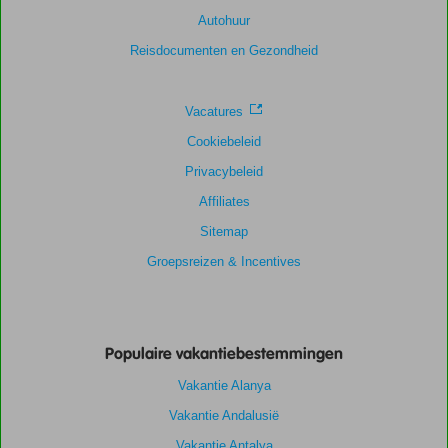
Scoreverdeling
Autohuur
Algemene indruk
9,3
Eten
9,4
Ligging
9,4
Kamers
8,5
Reisdocumenten en Gezondheid
Service
9,1
Kindvriendelijk
9,2
Prijs/kwaliteit
8,7
Wifi kwaliteit
7,7
Vacatures
Cookiebeleid
Privacybeleid
Affiliates
Sitemap
Groepsreizen & Incentives
Populaire vakantiebestemmingen
Vakantie Alanya
Vakantie Andalusië
Vakantie Antalya