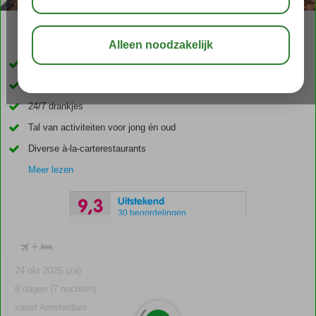
03:30
01:30
aug 33°
C
delen
bewaar
Aquapark met 18 waterglijbanen
Omgeven door een prachtige tuin en direct aan het privéstrand
24/7 drankjes
Tal van activiteiten voor jong én oud
Diverse à-la-carterestaurants
Meer lezen
Uitstekend
9,3
30 beoordelingen
+
24 okt 2026 (za)
8 dagen (7 nachten)
vanaf Amsterdam