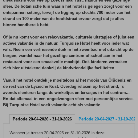
uitvalsbasis voor wie op zoek is naar rust, natuur én een gezellige
sfeer. De botanische tuin waarin het hotel is gelegen zorgt voor een
ontspannen setting, terwijl de ligging op slechts 700 meter van het
strand en 100 meter van de hoofdstraat ervoor zorgt dat je alles
binnen handbereik hebt.
Of je nu komt voor een relaxvakantie, culturele uitstapjes of juist een
actieve vakantie in de natuur, Turquoise Hotel heeft voor ieder wat
wils. Neem een verfrissende duik in het zwembad met uitzicht op de
bergen, wandel naar het gezellige centrum of schuif aan in het
restaurant voor een smaakvolle maaltijd. Ook kinderen vermaken
zich hier uitstekend dankzij de kindvriendelijke faciliteiten.
Vanuit het hotel ontdek je moeiteloos al het moois van Ölüdeniz en
de rest van de Lycische Kust. Overdag relaxen op het strand, ’s
avonds slenteren langs de winkeltjes en terrasjes in het centrum...
En dat allemaal in een ongedwongen sfeer met persoonlijke service.
Bij Turquoise Hotel voelt vakantie echt als vakantie.
Periode 20-04-2026 - 31-10-2026
Periode 20-04-2027 - 31-10-2027
Wanneer je tussen 20-04-2026 en 31-10-2026 in deze