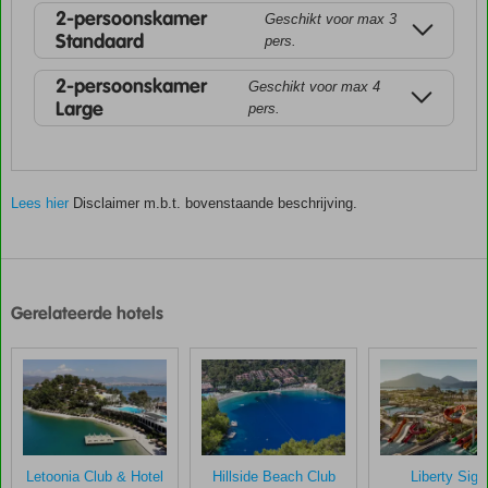
2-persoonskamer
Geschikt voor max 3
Standaard
pers.
2-persoonskamer
Geschikt voor max 4
Large
pers.
Lees hier
Disclaimer m.b.t. bovenstaande beschrijving.
De
scores
zijn
Gerelateerde hotels
door
onze
klanten
gegeven
na
hun
verblijf
in
Letoonia Club & Hotel
Hillside Beach Club
Liberty Sign
Turquoise