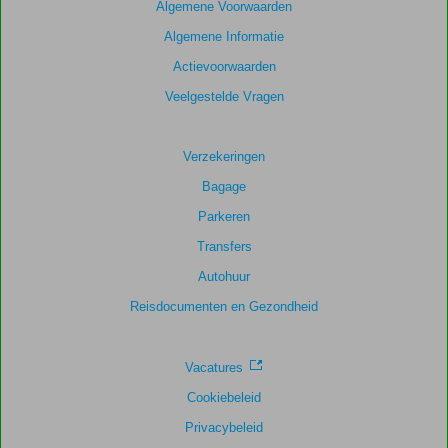
garanderen.
Algemene Voorwaarden
Algemene Informatie
Totale
Actievoorwaarden
score
Veelgestelde Vragen
Gebaseerd
op:
91
Verzekeringen
beoordelingen
Bagage
Parkeren
Scoreverdeling
Transfers
Algemene indruk
8,5
Eten
8,0
Autohuur
Ligging
8,7
Kamers
7,8
Service
8,5
Kindvriendelijk
7,7
Reisdocumenten en Gezondheid
Prijs/kwaliteit
8,5
Wifi kwaliteit
6,5
Vacatures
Cookiebeleid
Privacybeleid