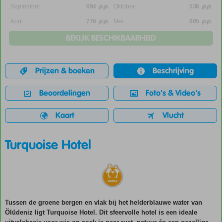
p.p.
p.p.
September
694
Oktober
536
p.p.
p.p.
April
779
Mei
605
BEKIJK BESCHIKBAARHEID
Prijzen & boeken
Beschrijving
Beoordelingen
Foto's & Video's
Kaart
Vlucht
Turquoise Hotel
Tussen de groene bergen en vlak bij het helderblauwe water van
Ölüdeniz ligt Turquoise Hotel. Dit sfeervolle hotel is een ideale