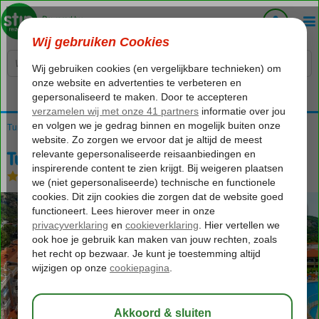
Voelt als thuiskomen...
Turkije
Home
Egeische kust
Fethiye
Oludeniz
Turquoise Hotel
Turquoise Hotel
All Inclusive
-
Hotel