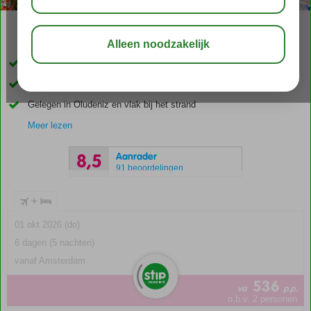
03:30
01:30
aug 33°
C
delen
bewaar
Leuk familiehotel
Miniclub voor de kinderen
Gelegen in Oludeniz en vlak bij het strand
Meer lezen
Aanrader
8,5
91 beoordelingen
+
01 okt 2026 (do)
6 dagen (5 nachten)
vanaf Amsterdam
536
va
p.p.
o.b.v. 2 personen