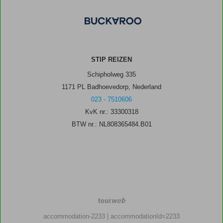
STIP REIZEN
Schipholweg 335
1171 PL Badhoevedorp, Nederland
023 - 7510606
KvK nr.: 33300318
BTW nr.: NL808365484.B01
TourWeb
©
accommodation-2233
| accommodationId=2233
NetMatch