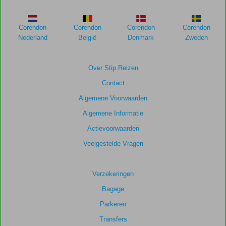
meer
weergegeven
om
Corendon
Corendon
Corendon
Corendon
de
Nederland
België
Denmark
Zweden
relevantie
van
de
Over Stip Reizen
getoonde
Contact
scores
te
Algemene Voorwaarden
garanderen.
Algemene Informatie
Actievoorwaarden
Totale
score
Veelgestelde Vragen
Gebaseerd
op:
Verzekeringen
40
Bagage
beoordelingen
Parkeren
Transfers
Scoreverdeling