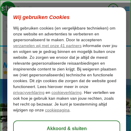
Voelt als thuiskomen...
Turkije
Home
Turkse Riviera
Side
Side-Centrum
Melas Resort Hotel
Melas Resort Hotel
Ultra All Inclusive
-
Hotel