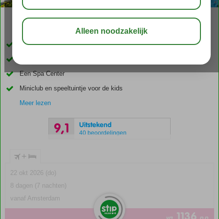
03:45
01:00
aug 33°
C
delen
bewaar
Aan het strand gelegen
Zwembad met glijbanen
Een Spa Center
Miniclub en speeltuintje voor de kids
Meer lezen
Uitstekend
9,1
40 beoordelingen
+
22 okt 2026 (do)
8 dagen (7 nachten)
vanaf Amsterdam
1136
va
p.p.