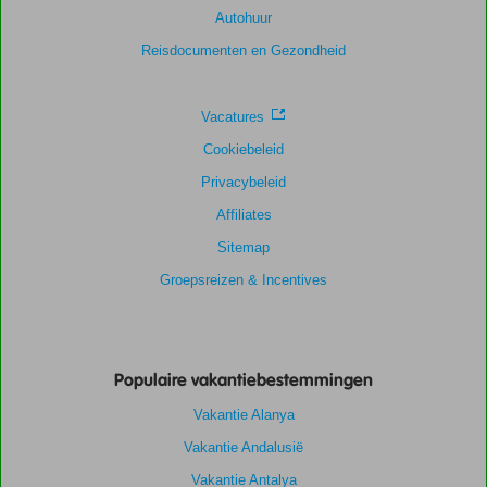
Autohuur
Algemene indruk
9,1
Eten
9,0
Ligging
9,3
Kamers
8,9
Reisdocumenten en Gezondheid
Service
9,4
Kindvriendelijk
9,0
Prijs/kwaliteit
8,6
Wifi kwaliteit
8,1
Vacatures
Cookiebeleid
Privacybeleid
Affiliates
Sitemap
Groepsreizen & Incentives
Populaire vakantiebestemmingen
Vakantie Alanya
Vakantie Andalusië
Vakantie Antalya