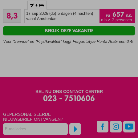
+
bij het
Zeer goed
strand
657
8,3
17 sep 2026 (do)
5 dagen (4 nachten)
va
p.p.
16
vanaf Amsterdam
Heerlijk
o.b.v. 2 personen
beoordelingen
zwembad
BEKIJK DEZE VAKANTIE
Prachtige
kamers
Voor “Service” en “Prijs/kwaliteit” krijgt Fergus Style Punta Arabi een 8,4!
Speciale
actie!*
BEL NU ONS CONTACT CENTER
023 - 7510606
GEPERSONALISEERDE
NIEUWSBRIEF ONTVANGEN?