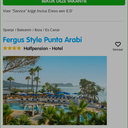
BEKIJK DEZE VAKANTIE
van
het
Voor “Service” krijgt Invisa Ereso een 9,5!
strand
Activiteiten
voor groot
Spanje
Fergus Style Punta Arabi
Home
Balearen
Ibiza
Es Canar
en klein
Fergus Style Punta Arabi
Halfpension
-
Hotel
bewaar
Dicht