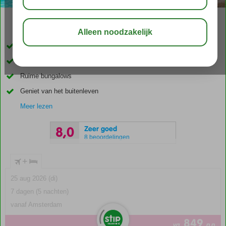
10:00
aug 31°
C
delen
bewaar
Kleinschalig chalet-resort met unieke ligging
Rustig gelegen in een natuurlijke omgeving
Ruime bungalows
Geniet van het buitenleven
Meer lezen
Zeer goed
8,0
8 beoordelingen
+
25 aug 2026 (di)
7 dagen (5 nachten)
vanaf Amsterdam
849
va
p.p.