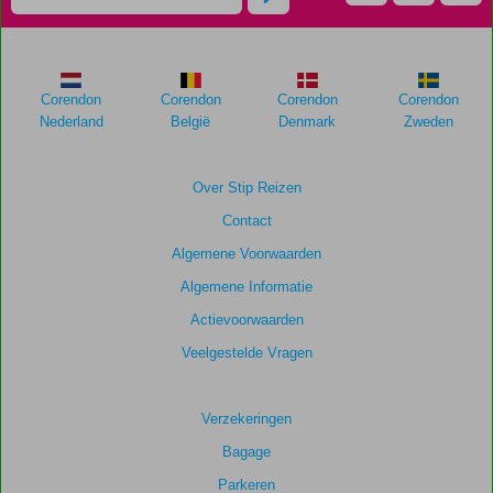
worden
niet
meer
weergegeven
om
Corendon
Corendon
Corendon
Corendon
de
Nederland
België
Denmark
Zweden
relevantie
van
de
Over Stip Reizen
getoonde
Contact
scores
te
Algemene Voorwaarden
garanderen.
Algemene Informatie
Actievoorwaarden
Totale
score
Veelgestelde Vragen
Gebaseerd
op:
Verzekeringen
8
Bagage
beoordelingen
Parkeren