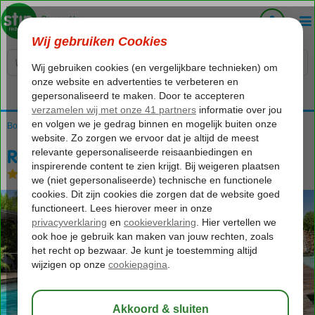
Voelt als thuiskomen...
Bonaire
Home
Kralendijk
Red Palm Village
Red Palm Village
Logies
-
Appartement