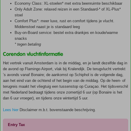
Economy Class: XL-stoelen* met extra beenruimte beschikbaar
Only Adult Zone: relaxed reizen in een Standaard-* of XL-Plus*
stoel
Comfort Plus*: meer luxe, rust en comfort tijdens je vlucht.
Middenstoel naast je is standaard leeg
Buy-on-Board service: bestel extra drankjes en koude/warme
snacks
* tegen betaling
Corendon vluchtinformatie
Het vertrek vanuit Amsterdam is in de middag, en je landt dezelfde dag in
de avond op Flamingo Airport, vlak bij Kralendijk. De terugvlucht vertrekt
’s avonds vanaf Bonaire; de aankomst op Schiphol is de volgende dag,
aan het eind van de ochtend of het begin van de middag. Op de heen- of
terugreis maakt het vliegtuig een tussenstop op Curaçao. Het tijdsverschil
met Nederland bedraagt tijdens onze zomertijd 6 uur (op Bonaire is het
dan 6 uur vroeger), en tijdens onze wintertijd 5 uur.
Lees hier
Disclaimer m.b.t. bovenstaande beschrijving.
Entry Tax