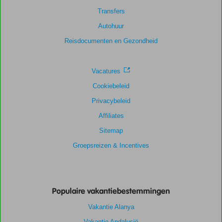
Transfers
Scoreverdeling
Autohuur
Algemene indruk
8,0
Eten
9,5
Ligging
8,1
Kamers
7,1
Reisdocumenten en Gezondheid
Service
8,0
Kindvriendelijk
-
Prijs/kwaliteit
7,5
Wifi kwaliteit
8,3
Vacatures
Cookiebeleid
Privacybeleid
Affiliates
Sitemap
Groepsreizen & Incentives
Populaire vakantiebestemmingen
Vakantie Alanya
Vakantie Andalusië