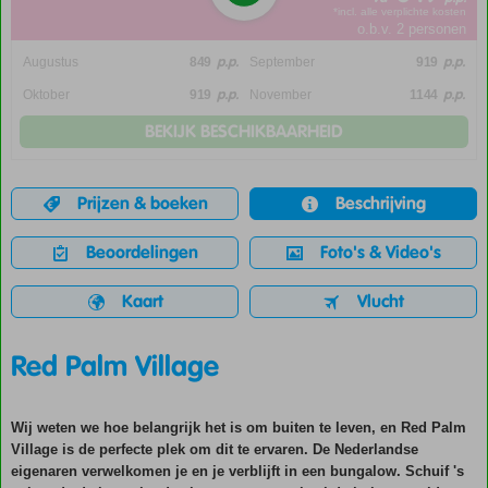
*incl. alle verplichte kosten
o.b.v. 2 personen
p.p.
p.p.
Augustus
849
September
919
p.p.
p.p.
Oktober
919
November
1144
BEKIJK BESCHIKBAARHEID
Prijzen & boeken
Beschrijving
Beoordelingen
Foto's & Video's
Kaart
Vlucht
Red Palm Village
Wij weten we hoe belangrijk het is om buiten te leven, en Red Palm
Village is de perfecte plek om dit te ervaren. De Nederlandse
eigenaren verwelkomen je en je verblijft in een bungalow. Schuif 's