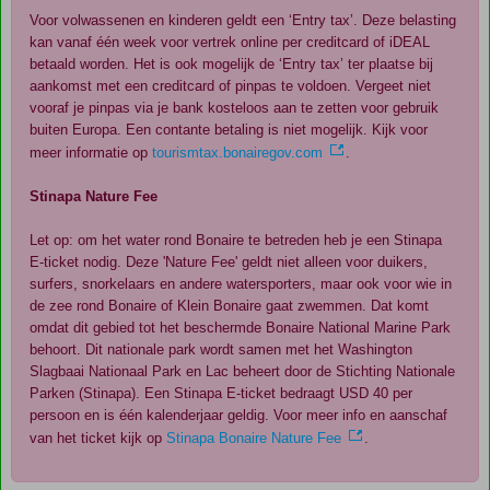
Voor volwassenen en kinderen geldt een ‘Entry tax’. Deze belasting
kan vanaf één week voor vertrek online per creditcard of iDEAL
betaald worden. Het is ook mogelijk de ‘Entry tax’ ter plaatse bij
aankomst met een creditcard of pinpas te voldoen. Vergeet niet
vooraf je pinpas via je bank kosteloos aan te zetten voor gebruik
buiten Europa. Een contante betaling is niet mogelijk. Kijk voor
meer informatie op
tourismtax.bonairegov.com
.
Stinapa Nature Fee
Let op: om het water rond Bonaire te betreden heb je een Stinapa
E-ticket nodig. Deze 'Nature Fee' geldt niet alleen voor duikers,
surfers, snorkelaars en andere watersporters, maar ook voor wie in
de zee rond Bonaire of Klein Bonaire gaat zwemmen. Dat komt
omdat dit gebied tot het beschermde Bonaire National Marine Park
behoort. Dit nationale park wordt samen met het Washington
Slagbaai Nationaal Park en Lac beheert door de Stichting Nationale
Parken (Stinapa). Een Stinapa E-ticket bedraagt USD 40 per
persoon en is één kalenderjaar geldig. Voor meer info en aanschaf
van het ticket kijk op
Stinapa Bonaire Nature Fee
.