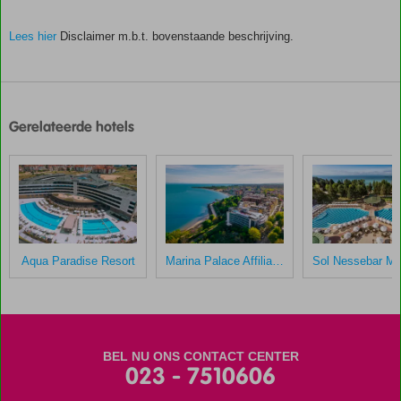
Lees hier
Disclaimer m.b.t. bovenstaande beschrijving.
De
scores
zijn
Gerelateerde hotels
door
onze
klanten
gegeven
na
hun
verblijf
in
Aqua Paradise Resort
Marina Palace Affiliated by Melia
Festa
Panorama
Scores
die
BEL NU ONS CONTACT CENTER
ouder
023 - 7510606
zijn