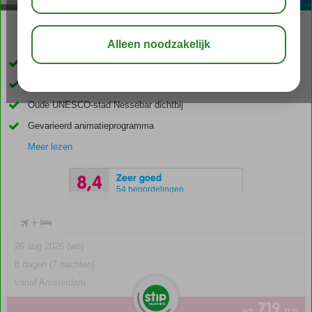
03:00
00:30
aug 29°
C
delen
bewaar
Rustige ligging vlakbij het strand
Fantastisch uitzicht op zee
Oude UNESCO-stad Nessebar dichtbij
Gevarieerd animatieprogramma
Meer lezen
Zeer goed
8,4
54 beoordelingen
+
26 aug 2026 (wo)
8 dagen (7 nachten)
vanaf Amsterdam
719
va
p.p.