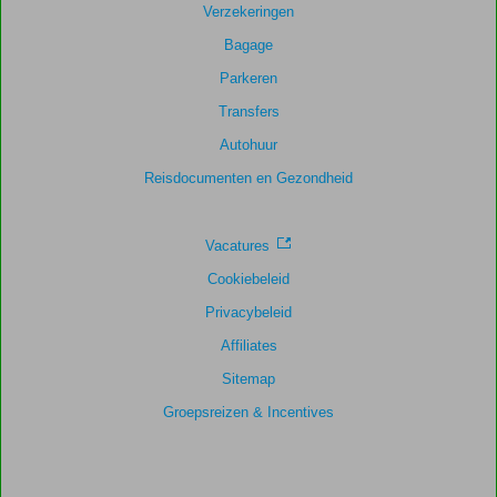
54
Verzekeringen
beoordelingen
Bagage
Parkeren
Scoreverdeling
Transfers
Algemene indruk
8,4
Eten
7,4
Autohuur
Ligging
8,9
Kamers
8,4
Service
7,8
Kindvriendelijk
8,3
Reisdocumenten en Gezondheid
Prijs/kwaliteit
8,2
Wifi kwaliteit
7,2
Vacatures
Cookiebeleid
Privacybeleid
Affiliates
Sitemap
Groepsreizen & Incentives