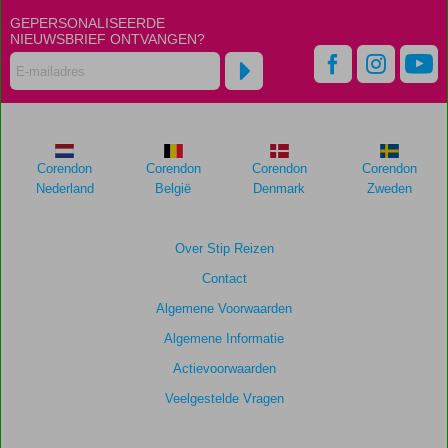
dan
GEPERSONALISEERDE
48
NIEUWSBRIEF ONTVANGEN?
maanden
worden
niet
meer
weergegeven
om
de
Corendon
Corendon
Corendon
Corendon
relevantie
Nederland
België
Denmark
Zweden
van
de
getoonde
Over Stip Reizen
scores
Contact
te
garanderen.
Algemene Voorwaarden
Algemene Informatie
Totale
Actievoorwaarden
score
Veelgestelde Vragen
Gebaseerd
op: