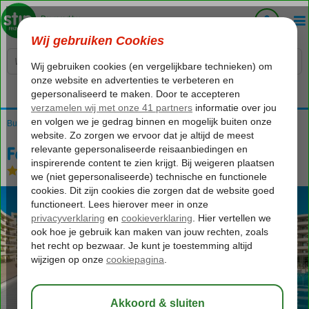
Voelt als thuiskomen...
Bulgarije
Home
Zwarte Zee
Nessebar
Festa Panorama
Festa Panorama
All Inclusive
-
Hotel