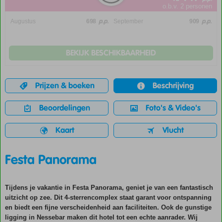
o.b.v. 2 personen
p.p.
p.p.
Augustus
698
September
909
BEKIJK BESCHIKBAARHEID
Prijzen & boeken
Beschrijving
Beoordelingen
Foto's & Video's
Kaart
Vlucht
Festa Panorama
Tijdens je vakantie in Festa Panorama, geniet je van een fantastisch
uitzicht op zee. Dit 4-sterrencomplex staat garant voor ontspanning
en biedt een fijne verscheidenheid aan faciliteiten. Ook de gunstige
ligging in Nessebar maken dit hotel tot een echte aanrader. Wij