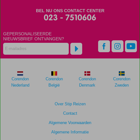
BEL NU ONS CONTACT CENTER
023 - 7510606
GEPERSONALISEERDE
NIEUWSBRIEF ONTVANGEN?
Corendon
Corendon
Corendon
Corendon
Nederland
België
Denmark
Zweden
Over Stip Reizen
Contact
Algemene Voorwaarden
Algemene Informatie