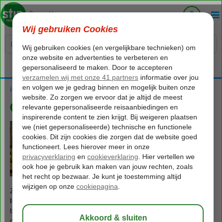
Voelt als thuiskomen...
Home
Cruise Dubai
Cruise Dubai
Zoek je een unieke ervaring voor je vakantie? Overweeg dan een
luxueuze Dubai cruise
! Wanneer je langs Dubai vaart, word je
begroet door de adembenemende kustlijn, bezaaid met torenhoge
gebouwen en prachtige stranden. Deze aanblik alleen al maakt de reis