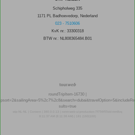
Schipholweg 335
1171 PL Badhoevedorp, Nederland
023 - 7510606
KvK nr.: 33300318
BTW nr.: NL808365484.B01
TourWeb
©
roundTripItem-16730
|
NetMatch
psort=2&sailingArea=5%2c7%2c8&search=dubai&travelOption=5&includeRe
sults=true
stip-NL-NL | Content | 380.0.0.13 | netm-web-ui-production-7f756f55dd-mm9vq
8:11:37 AM (8:11:36 AM) | 181 (160|100)