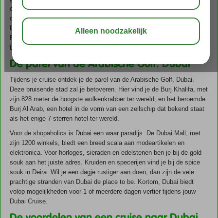
onvergetelijk. Met zijn veelzijdige aanbod is Dubai de ideale
cruisebestemming. Tijdens je Dubai cruise bezoek je ook andere
boeiende bestemmingen zoals Abu Dhabi, Oman en Qatar. Bij Stip
Reizen heb je de keuze uit een breed scala aan cruises naar Dubai.
Bekijk ons actuele aanbod en boek direct online!
De parel van de Arabische Golf: Dubai
Tijdens je cruise ontdek je de parel van de Arabische Golf, Dubai.
Deze bruisende stad zal je betoveren. Hier vind je de Burj Khalifa, met
zijn 828 meter de hoogste wolkenkrabber ter wereld, en het beroemde
Burj Al Arab, een hotel in de vorm van een zeilschip dat bekend staat
als het enige 7-sterren hotel ter wereld.
Voor de shopaholics is Dubai een waar paradijs. De Dubai Mall, met
zijn 1200 winkels, biedt een breed scala aan modeartikelen en
elektronica. Voor horloges, sieraden en edelstenen ben je bij de gold
souk aan het juiste adres. Kruiden en specerijen vind je bij de spice
souk in Deira. Wil je een dagje rustiger aan doen, dan zijn de vele
prachtige stranden van Dubai de place to be. Kortom, Dubai biedt
volop mogelijkheden voor 1 of meerdere dagen vertier tijdens jouw
Dubai Cruise.
De voordelen van een cruise naar Dubai