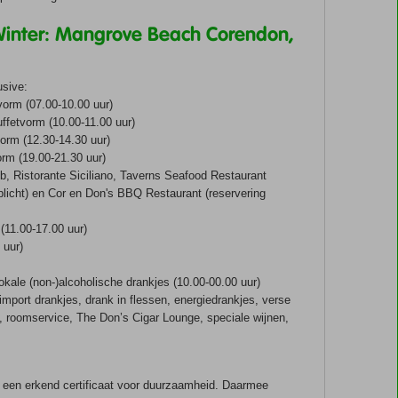
Winter: Mangrove Beach Corendon,
lusive:
tvorm (07.00-10.00 uur)
buffetvorm (10.00-11.00 uur)
vorm (12.30-14.30 uur)
orm (19.00-21.30 uur)
b, Ristorante Siciliano, Taverns Seafood Restaurant
rplicht) en Cor en Don's BBQ Restaurant (reservering
(11.00-17.00 uur)
 uur)
okale (non-)alcoholische drankjes (10.00-00.00 uur)
import drankjes, drank in flessen, energiedrankjes, verse
 roomservice, The Don’s Cigar Lounge, speciale wijnen,
s
een erkend certificaat voor duurzaamheid. Daarmee