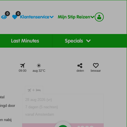
Contact
Registreer
0
0
Klantenservice
Mijn Stip Reizen
Last Minutes
Specials
09:00
aug 32°
C
delen
bewaar
+
tel
28 aug 2026 (vr)
ingd door
7 dagen (5 nachten)
vanaf Amsterdam
en nabij