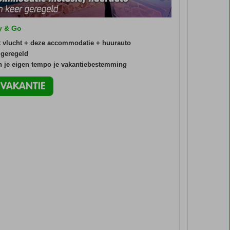
ly & Go
t vlucht + deze accommodatie + huurauto
 geregeld
in je eigen tempo je vakantiebestemming
O VAKANTIE