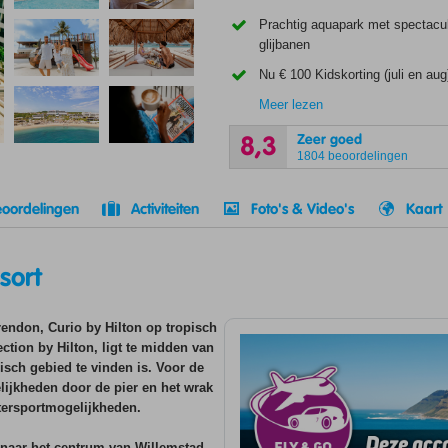
Prachtig aquapark met spectacul
glijbanen
Nu € 100 Kidskorting (juli en aug
Meer lezen
Zeer goed
8,3
1804 beoordelingen
oordelingen
Activiteiten
Foto's & Video's
Kaart
sort
ndon, Curio by Hilton op tropisch
ction by Hilton, ligt te midden van
sch gebied te vinden is. Voor de
lijkheden door de pier en het wrak
tersportmogelijkheden.
jk naar het centrum van Willemstad