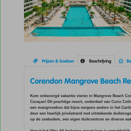
Prijzen & boeken
Beschrijving
Be
Corendon Mangrove Beach Re
Kom onbezorgd vakantie vieren in Mangrove Beach Core
Curaçao! Dit prachtige resort, onderdeel van Curio Colle
een mangrovebos dat bijna nergens anders in het Caribi
deur een heerlijk privéstrand met uitstekende duikmoge
op de zeebodem, een eigen duikcentrum en diverse wa
Vanuit het Ultra All Inclusive resort loop je gemakkeli