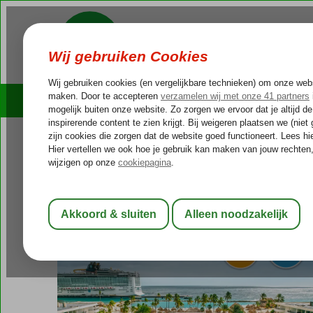
Cruises
Outlet Deals
Curaçao
Home
Willemstad
Corendon Mangrove Beach Resort
Corendon Mangrove Beach Res
Ultra All Inclusive
-
Hotel