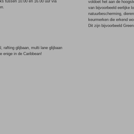
ks tussen 10.00 en 16.00 uur via
voldoet het aan de hoogst
en.
van bijvoorbeeld eerlijke l
natuurbescherming, dierenw
keurmerken die erkend wo
Dit zijn bijvoorbeeld Gree
 rafting glijbaan, multi lane glijbaan
De enige in de Caribbean!