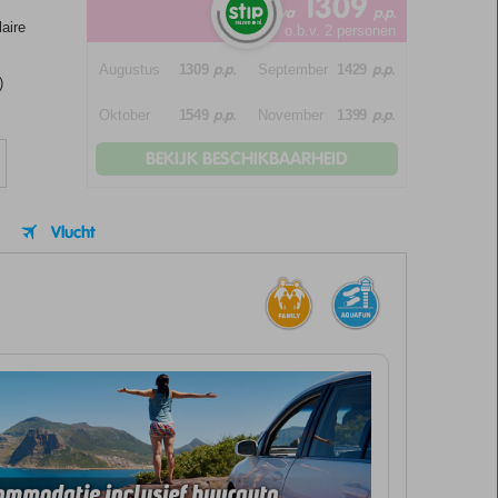
1309
va
p.p.
aire
o.b.v. 2 personen
p.p.
p.p.
Augustus
1309
September
1429
)
p.p.
p.p.
Oktober
1549
November
1399
BEKIJK BESCHIKBAARHEID
Vlucht