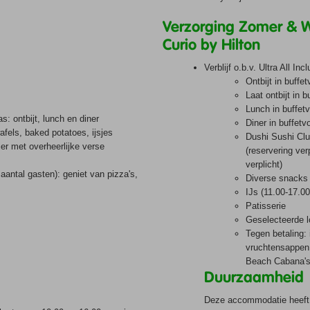
Verzorging Zomer & 
Curio by Hilton
Verblijf o.b.v. Ultra All Inc
Ontbijt in buffe
Laat ontbijt in 
Lunch in buffet
: ontbijt, lunch en diner
Diner in buffetv
afels, baked potatoes, ijsjes
Dushi Sushi Clu
er met overheerlijke verse
(reservering ve
verplicht)
aantal gasten): geniet van pizza's,
Diverse snacks 
IJs (11.00-17.00
Patisserie
Geselecteerde l
Tegen betaling: 
vruchtensappen,
Beach Cabana'
Duurzaamheid
Deze accommodatie heeft 