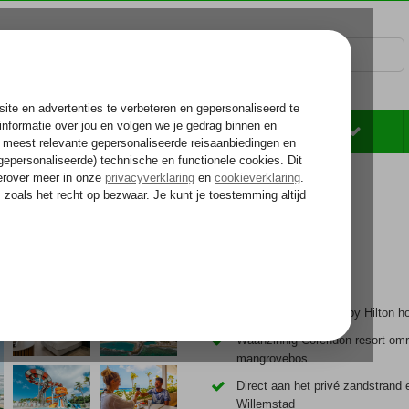
Rondreizen
Zonvakantie
Voelt als thuiskomen...
ort
Een Curio Collection by Hilton ho
Waanzinnig Corendon resort omr
mangrovebos
Direct aan het privé zandstrand 
Willemstad