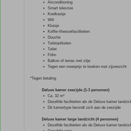
Airconditioning
Smart televisie
Koelkastje
Wifi
Kluisje
Koffie-/theezetfaciliteiten
Douche
Toiletartikelen
Toilet
Föhn
Balkon of terras met zitje
Tegen een meerprijs te boeken met zijzeezicht
*Tegen betaling
Deluxe kamer zeezijde (1-3 personen)
Ca. 32 m²
Dezelfde faciliteiten als de Deluxe kamer landzic
Dit kamertype bevindt zich aan de zeezijde
Deluxe kamer large landzicht (4 personen)
Dezelfde faciliteiten als de Deluxe kamer landzic
Geschikt voor: