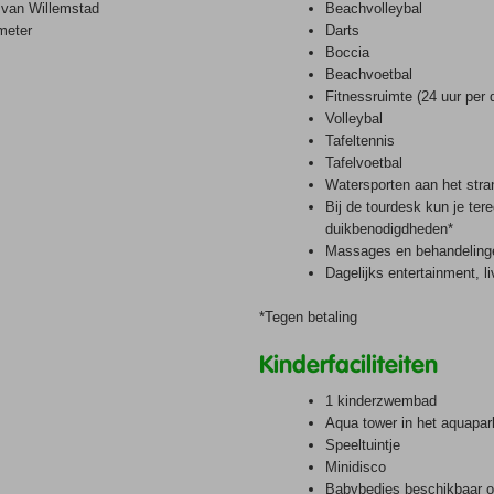
m van Willemstad
Beachvolleybal
ometer
Darts
Boccia
Beachvoetbal
Fitnessruimte (24 uur per
Volleybal
Tafeltennis
Tafelvoetbal
Watersporten aan het stra
Bij de tourdesk kun je ter
duikbenodigdheden*
Massages en behandeling
Dagelijks entertainment, 
*Tegen betaling
Kinderfaciliteiten
1 kinderzwembad
Aqua tower in het aquapar
Speeltuintje
Minidisco
Babybedjes beschikbaar 