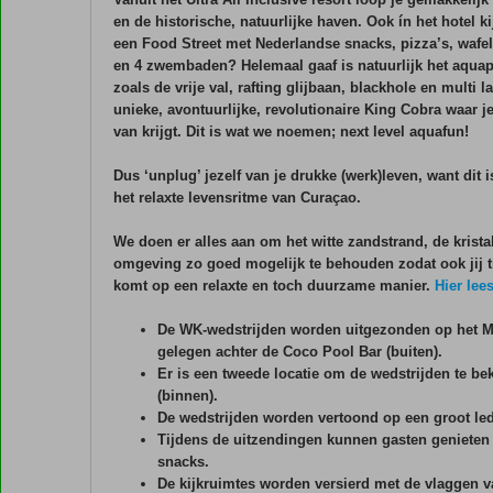
en de historische, natuurlijke haven. Ook ín het hotel ki
een Food Street met Nederlandse snacks, pizza’s, wafels
en 4 zwembaden? Helemaal gaaf is natuurlijk het aquap
zoals de vrije val, rafting glijbaan, blackhole en multi l
unieke, avontuurlijke, revolutionaire King Cobra waar j
van krijgt. Dit is wat we noemen; next level aquafun!
Dus ‘unplug’ jezelf van je drukke (werk)leven, want dit 
het relaxte levensritme van Curaçao.
We doen er alles aan om het witte zandstrand, de krista
omgeving zo goed mogelijk te behouden zodat ook jij tij
komt op een relaxte en toch duurzame manier.
Hier lee
De WK-wedstrijden worden uitgezonden op het M
gelegen achter de Coco Pool Bar (buiten).
Er is een tweede locatie om de wedstrijden te be
(binnen).
De wedstrijden worden vertoond op een groot le
Tijdens de uitzendingen kunnen gasten genieten 
snacks.
De kijkruimtes worden versierd met de vlaggen