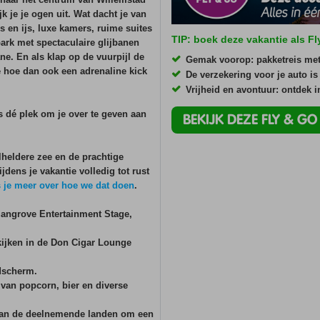
jk je je ogen uit. Wat dacht je van
 en ijs, luxe kamers, ruime suites
TIP: boek deze vakantie als F
ark met spectaculaire glijbanen
ane. En als klap op de vuurpijl de
Gemak voorop: pakketreis me
e hoe dan ook een adrenaline kick
De verzekering voor je auto is
Vrijheid en avontuur: ontdek 
is dé plek om je over te geven aan
BEKIJK DEZE FLY & G
lheldere zee en de prachtige
dens je vakantie volledig tot rust
s je meer over hoe we dat doen
.
angrove Entertainment Stage,
kijken in de Don Cigar Lounge
dscherm.
van popcorn, bier en diverse
 van de deelnemende landen om een