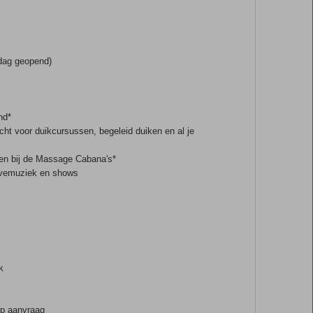
 dag geopend)
nd*
echt voor duikcursussen, begeleid duiken en al je
en bij de Massage Cabana's*
livemuziek en shows
k
op aanvraag