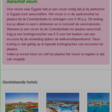
Aanschaf visum
Voor reizen naar Egypte heb je een visum nodig dat je bij aankomst
in Egypte kunt aanschaffen. Het visum is in de aankomsthal ter
plaatse bij de Corendonbalie te verkrijgen voor € 40 p.p. Dit bedrag
kun je alleen in euro’s afrekenen en is inclusief de servicekosten.
Wanneer je een visum bij de Corendonbalie ter plaatse aanschaft,
krijg je een kortingsvoucher van € 5 voor het boeken van een
excursie bij de reisleiding tijdens de welkomstbijeenkomst. Deze
korting is niet geldig op al lopende kortingsacties van excursies ter
plaatse.
Indien je ervoor kiest om zelf ter plaatse het visum te regelen is dat
ook mogelijk.
De
scores
zijn
Gerelateerde hotels
door
onze
klanten
gegeven
na
hun
verblijf