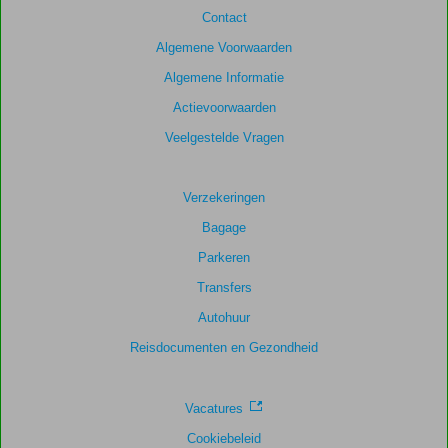
van
Contact
de
getoonde
Algemene Voorwaarden
scores
Algemene Informatie
te
garanderen.
Actievoorwaarden
Veelgestelde Vragen
Totale
score
Verzekeringen
Gebaseerd
Bagage
op:
58
Parkeren
beoordelingen
Transfers
Autohuur
Scoreverdeling
Reisdocumenten en Gezondheid
Algemene indruk
8,5
Eten
7,6
Ligging
8,3
Kamers
7,7
Service
8,7
Kindvriendelijk
8,5
Vacatures
Prijs/kwaliteit
8,2
Wifi kwaliteit
6,7
Cookiebeleid