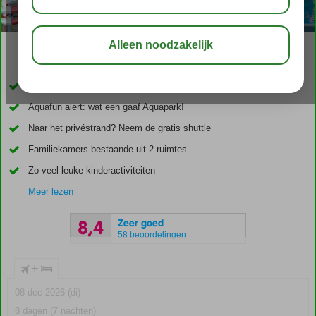
04:50
00:20
aug 34°
C
delen
bewaar
Paradijs voor een scherpe prijs
Aquafun alert: wat een gaaf Aquapark!
Naar het privéstrand? Neem de gratis shuttle
Familiekamers bestaande uit 2 ruimtes
Zo veel leuke kinderactiviteiten
Meer lezen
Zeer goed
8,4
58 beoordelingen
+
08 dec 2026 (di)
8 dagen (7 nachten)