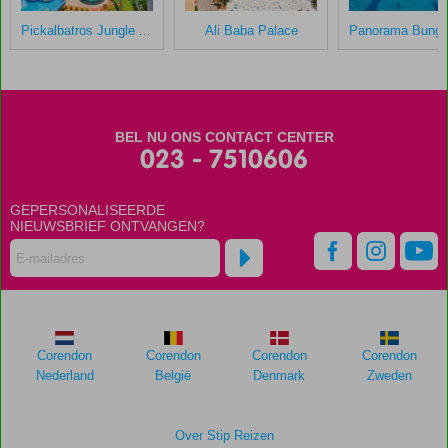
in
Pickalbatros Jungle Aqua Park Resort – Neverland
Ali Baba Palace
Pickalbatros
Aqua
Park
Resort
Hurghada
BEL NU ONS CONTACT CENTER
023 - 7510606
Scores
die
GEPERSONALISEERDE
ouder
NIEUWSBRIEF ONTVANGEN?
zijn
dan
48
maanden
worden
niet
meer
Corendon
Corendon
Corendon
Corendon
weergegeven
Nederland
België
Denmark
Zweden
om
de
relevantie
Over Stip Reizen