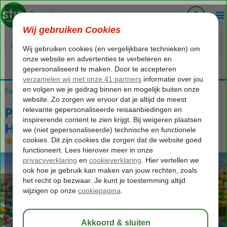
Voelt als thuiskomen...
Home
Egypte
Rode Zee
Hurghada
Hurghada-Stad
Pickalbatros Aqua Park Resort Hurghada
Pickalbatros Aqua Park Resort
Hurghada
All Inclusive
-
Hotel