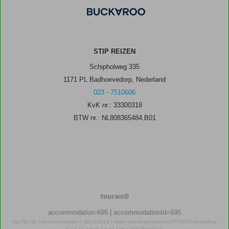
STIP REIZEN
Schipholweg 335
1171 PL Badhoevedorp, Nederland
023 - 7510606
KvK nr.: 33300318
BTW nr.: NL808365484.B01
TourWeb
©
accommodation-695
| accommodationId=695
NetMatch
stip-NL-NL | Accommodation | 380.0.0.13 | netm-web-ui-production-7f756f55dd-mm9vq