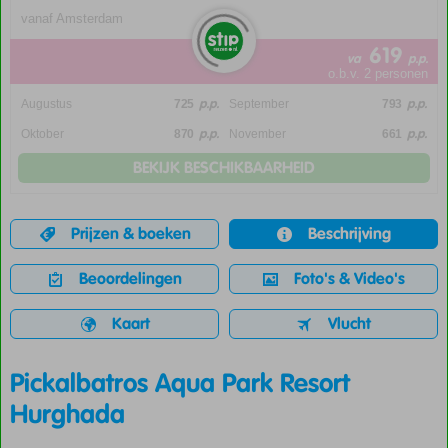
vanaf Amsterdam
619
va
p.p.
o.b.v. 2 personen
p.p.
p.p.
Augustus
725
September
793
p.p.
p.p.
Oktober
870
November
661
BEKIJK BESCHIKBAARHEID
Prijzen & boeken
Beschrijving
Beoordelingen
Foto's & Video's
Kaart
Vlucht
Pickalbatros Aqua Park Resort
Hurghada