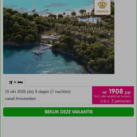
Mini
Cooper
Gratis
entreekaarten
voor het
Aziatisch
museum en
het Oude
Fort
+
1908
15 okt 2026 (do)
8 dagen (7 nachten)
va
p.p.
*incl. alle verplichte kosten
vanaf Amsterdam
o.b.v. 2 personen
BEKIJK DEZE VAKANTIE