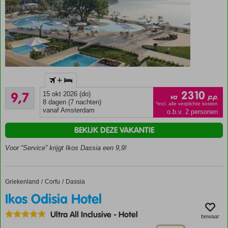
kilometer
van
Dassia
Comfortabele
kamers
Activiteiten
voor jong
Accommodatie met een
en oud
+
GSTC erkend
Uitmuntend
duurzaamheidscertificaat
2310
9,7
15 okt 2026 (do)
va
p.p.
7
8 dagen (7 nachten)
Uniek
*incl. alle verplichte kosten
beoordelingen
vanaf Amsterdam
o.b.v. 2 personen
lifestyle
concept
BEKIJK DEZE VAKANTIE
Blinkt uit in
Voor “Service” krijgt Ikos Dassia een 9,9!
gastronomie,
service en
stijl!
Ontdek
Griekenland
Ikos Odisia Hotel
Home
Corfu
Dassia
Corfu
Ikos Odisia Hotel
met
een
Ultra All Inclusive
-
Hotel
bewaar
Ikos