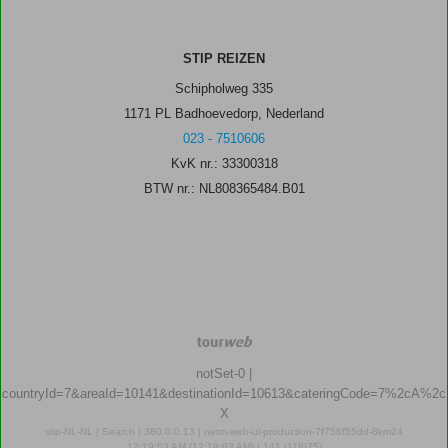
STIP REIZEN
Schipholweg 335
1171 PL Badhoevedorp, Nederland
023 - 7510606
KvK nr.: 33300318
BTW nr.: NL808365484.B01
TourWeb
©
notSet-0
|
NetMatch
countryId=7&areaId=10141&destinationId=10613&cateringCode=7%2cA%2c
X
stip-NL-NL | Search | 380.0.0.13 | netm-web-ui-production-7f756f55dd-8km24
12:19:03 AM (12:19:03 AM) | 141 (118|75)