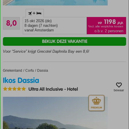
Van de
+
bekende
Zeer goed
Grecotel
1198
8,0
15 okt 2026 (do)
va
p.p.
5
keten
8 dagen (7 nachten)
*incl. alle verplichte kosten
beoordelingen
vanaf Amsterdam
o.b.v. 2 personen
Zeer
uitgebreide
BEKIJK DEZE VAKANTIE
Lux Me All
Inclusive
Voor “Service” krijgt Grecotel Daphnila Bay een 8,6!
Direct
aan
zee
Griekenland
Ikos Dassia
Home
Corfu
Dassia
Gratis
Ikos Dassia
shuttleboot
tussen de
Ultra All Inclusive
-
Hotel
bewaar
3 hotels
van de
Grecotel-
keten
(15/5-15/9)
Ca. 3