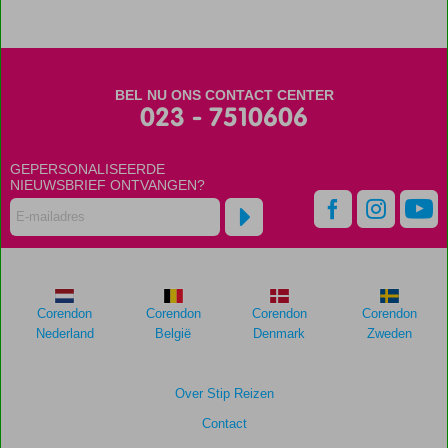
BEL NU ONS CONTACT CENTER
023 - 7510606
GEPERSONALISEERDE
NIEUWSBRIEF ONTVANGEN?
Corendon
Corendon
Corendon
Corendon
Nederland
België
Denmark
Zweden
Over Stip Reizen
Contact