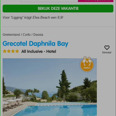
Perfect
voor
BEKIJK DEZE VAKANTIE
het
hele
Voor “Ligging” krijgt Elea Beach een 9,9!
gezin
Op
loopafstand
Griekenland
Grecotel Daphnila Bay
Home
Corfu
Dassia
van Dassia
Grecotel Daphnila Bay
All
Inclusive
All Inclusive
-
Hotel
bewaar
ook
mogelijk