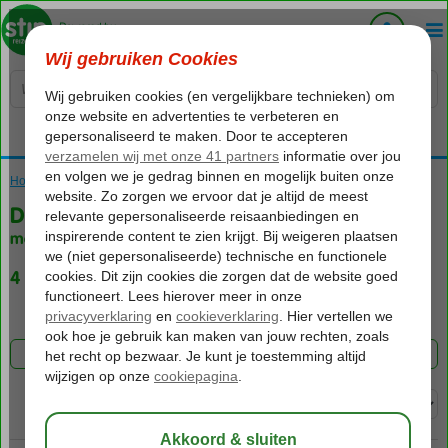
Voelt als thuiskomen...
Home
Vakantie reizen
Dassia
met (Ultra) All Inclusive
4 aanbiedingen
FILTER 4 AANBIEDINGEN
Sorteren op: