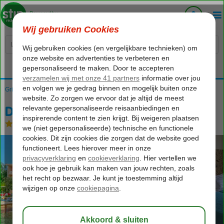
Voelt als thuiskomen...
Griekenland
Home
Corfu
Dassia
Dassia Beach
Dassia Beach
Logies en ontbijt
-
Hotel