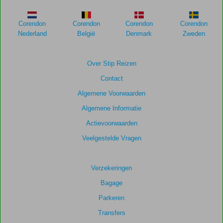
weergegeven
om
de
Corendon
Corendon
Corendon
Corendon
relevantie
Nederland
België
Denmark
Zweden
van
de
getoonde
Over Stip Reizen
scores
Contact
te
garanderen.
Algemene Voorwaarden
Algemene Informatie
Totale
Actievoorwaarden
score
Veelgestelde Vragen
Gebaseerd
op:
47
Verzekeringen
beoordelingen
Bagage
Parkeren
Scoreverdeling
Transfers
Algemene indruk
8,2
Eten
7,7