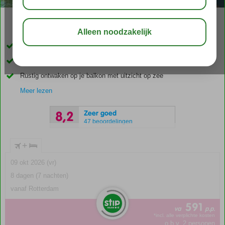
02:50
aug 31°
C
delen
bewaar
Fantastische ligging direct aan het strand van Dassia
Centrum van Dassia op loopafstand
Rustig ontwaken op je balkon met uitzicht op zee
Meer lezen
Zeer goed
8,2
47 beoordelingen
+
09 okt 2026 (vr)
8 dagen (7 nachten)
vanaf Rotterdam
591
va
p.p.
*incl. alle verplichte kosten
o.b.v. 2 personen