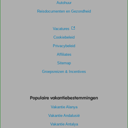
Autohuur
Ligging
9,3
Kamers
8,0
Service
8,5
Kindvriendelijk
6,0
Reisdocumenten en Gezondheid
Prijs/kwaliteit
8,5
Wifi kwaliteit
8,2
Vacatures
Cookiebeleid
Privacybeleid
Affiliates
Sitemap
Groepsreizen & Incentives
Populaire vakantiebestemmingen
Vakantie Alanya
Vakantie Andalusië
Vakantie Antalya