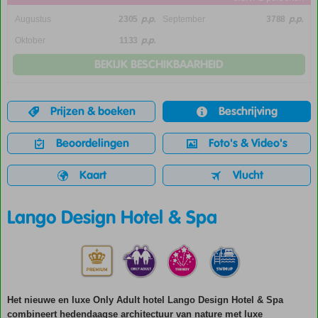
p.p.
p.p.
Augustus
2305
September
3788
p.p.
Oktober
1133
BEKIJK BESCHIKBAARHEID
Prijzen & boeken
Beschrijving
Beoordelingen
Foto's & Video's
Kaart
Vlucht
Lango Design Hotel & Spa
Het nieuwe en luxe Only Adult hotel Lango Design Hotel & Spa
combineert hedendaagse architectuur van nature met luxe