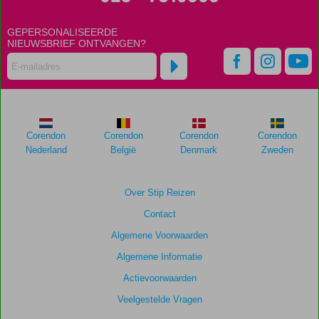
Scores
die
GEPERSONALISEERDE
ouder
NIEUWSBRIEF ONTVANGEN?
zijn
dan
48
maanden
worden
niet
meer
Corendon
Corendon
Corendon
Corendon
weergegeven
Nederland
België
Denmark
Zweden
om
de
relevantie
Over Stip Reizen
van
Contact
de
getoonde
Algemene Voorwaarden
scores
Algemene Informatie
te
garanderen.
Actievoorwaarden
Veelgestelde Vragen
Totale