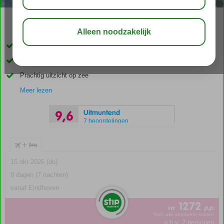
03:45
01:30
aug 32°
C
delen
bewaar
Only Adult hotel; min. leeftijd 16 jaar
Nieuw en luxe hotel vlak bij het strand en Kos-Stad
Prachtig uitzicht op zee
Meer lezen
Uitmuntend
9,6
7 beoordelingen
+
15 okt 2026 (do)
8 dagen (7 nachten)
vanaf Eindhoven
1272
va
p.p.
*incl. alle verplichte kosten
o.b.v. 2 personen