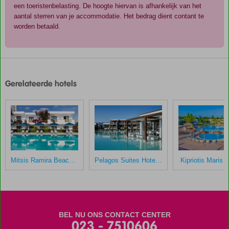
een toeristenbelasting. De hoogte hiervan is afhankelijk van het
aantal sterren van je accommodatie. Het bedrag dient contant te
worden betaald.
De
scores
zijn
Gerelateerde hotels
door
onze
klanten
gegeven
na
hun
verblijf
in
Mitsis Ramira Beach Hotel
Pelagos Suites Hotel & Spa
Kipriotis Maris 
Lango
Design
Hotel
&
Spa
BEL NU ONS CONTACT CENTER
023 - 7510606