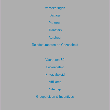
score
Verzekeringen
Gebaseerd
Bagage
op:
7
Parkeren
beoordelingen
Transfers
Autohuur
Scoreverdeling
Reisdocumenten en Gezondheid
Algemene indruk
9,6
Eten
9,7
Ligging
9,0
Kamers
9,6
Service
9,7
Kindvriendelijk
-
Vacatures
Prijs/kwaliteit
9,0
Wifi kwaliteit
9,4
Cookiebeleid
Privacybeleid
Affiliates
Sitemap
Groepsreizen & Incentives