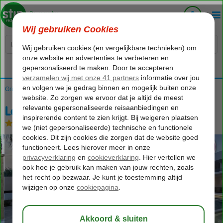
Voelt als thuiskomen...
Griekenland
Home
Kos
Kos-Stad Lambi
Lango Design Hotel & Spa
Lango Design Hotel & Spa
Logies en ontbijt
-
Hotel