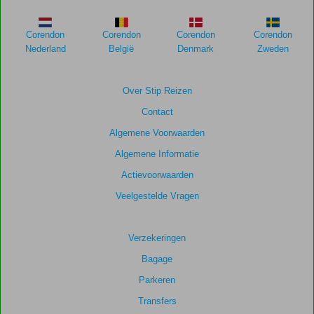
weergegeven
om
de
Corendon
Corendon
Corendon
Corendon
relevantie
Nederland
België
Denmark
Zweden
van
de
getoonde
Over Stip Reizen
scores
Contact
te
garanderen.
Algemene Voorwaarden
Algemene Informatie
Totale
Actievoorwaarden
score
Veelgestelde Vragen
Gebaseerd
op:
222
Verzekeringen
beoordelingen
Bagage
Parkeren
Scoreverdeling
Transfers
Algemene indruk
8,2
Eten
8,5