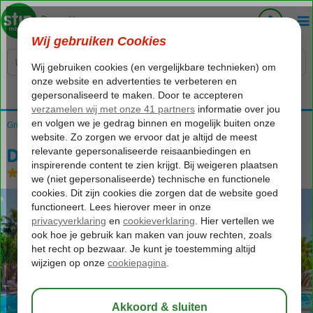
Voelt als thuiskomen...
Griekenland
Home
Kos
Kos-Stad Psalidi
Denise Appartementen
Denise Appartementen
Logies
-
Appartement