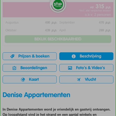
315
va
p.p.
*incl. alle verplichte kosten
o.b.v. 2 personen
p.p.
p.p.
Augustus
490
September
470
p.p.
p.p.
Oktober
439
April
269
BEKIJK BESCHIKBAARHEID
Prijzen & boeken
Beschrijving
Beoordelingen
Foto's & Video's
Kaart
Vlucht
Denise Appartementen
In Denise Appartementen word je vriendelijk en gastvrij ontvangen.
Op loopafstand vind je het strand en een aantal winkels en