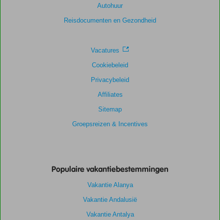
Autohuur
Ligging
8,1
Kamers
6,9
Service
8,6
Kindvriendelijk
8,2
Reisdocumenten en Gezondheid
Prijs/kwaliteit
8,3
Wifi kwaliteit
6,0
Vacatures
Cookiebeleid
Privacybeleid
Affiliates
Sitemap
Groepsreizen & Incentives
Populaire vakantiebestemmingen
Vakantie Alanya
Vakantie Andalusië
Vakantie Antalya