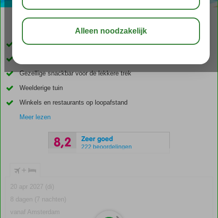
03:45
01:30
aug 32°
C
delen
bewaar
Op ca. 100 meter van het strand
Kleinschalig complex
Gezellige snackbar voor de lekkere trek
Weelderige tuin
Winkels en restaurants op loopafstand
Meer lezen
Zeer goed
8,2
222 beoordelingen
+
20 apr 2027 (di)
8 dagen (7 nachten)
vanaf Amsterdam