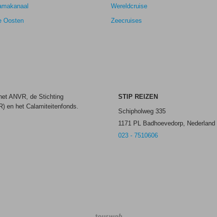
amakanaal
Wereldcruise
e Oosten
Zeecruises
 het ANVR, de Stichting
STIP REIZEN
) en het Calamiteitenfonds.
Schipholweg 335
1171 PL Badhoevedorp, Nederland
023 - 7510606