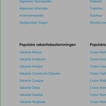
Algemene Voorwaarden
Parkeren
weergegeven
om
Algemene Informatie
Transfers
de
Actievoorwaarden
Autohuur
relevantie
van
Veelgestelde Vragen
Reisdocume
de
getoonde
scores
te
Populaire vakantiebestemmingen
Populair
garanderen.
Vakantie Alanya
Cruise Alas
Totale score
8,7
Scoreverdeling
Vakantie Andalusië
Cruise Azië
Algemene indruk
8,7
Eten
Gebaseerd
Vakantie Antalya
Cruise Cana
Ligging
9,3
Kamers
op:
Aanrader
Service
8,3
Kindvriendelij
Vakantie Canarische Eilanden
Cruise Cari
23
Prijs/kwaliteit
8,0
Wifi kwaliteit
beoordelingen
Vakantie Curaçao
Cruise Midd
Vakantie Dubai
Cruise Noo
Vakantie Gambia
Cruise Noo
Vakantie Hurghada
Cruise Noor