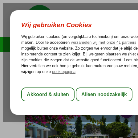
Cruises
Outlet Deals
Griekenland
Home
Kreta
Chersonissos
Alia Beach
Alia Beach
Logies en ontbijt
-
Hotel