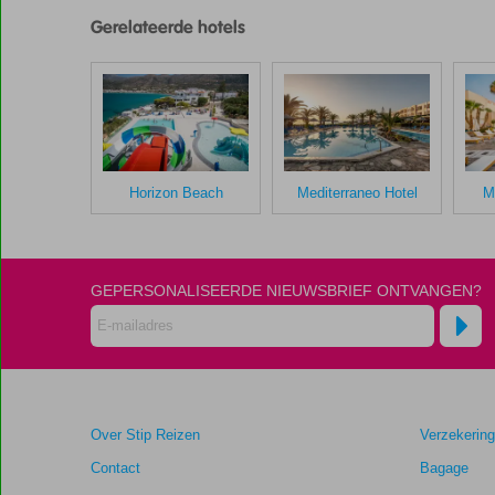
zijn
Gerelateerde hotels
door
onze
klanten
gegeven
na
hun
verblijf
in
Horizon Beach
Mediterraneo Hotel
M
Alia
Beach
Scores
GEPERSONALISEERDE NIEUWSBRIEF ONTVANGEN?
die
ouder
zijn
dan
48
maanden
Over Stip Reizen
Verzekerin
worden
niet
Contact
Bagage
meer