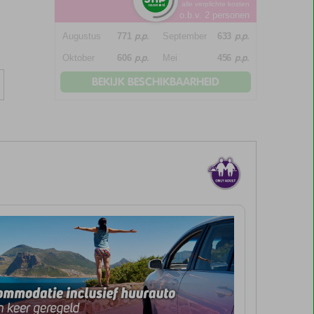
*incl. alle verplichte kosten
o.b.v. 2 personen
p.p.
p.p.
Augustus
771
September
633
p.p.
p.p.
Oktober
606
Mei
456
BEKIJK BESCHIKBAARHEID