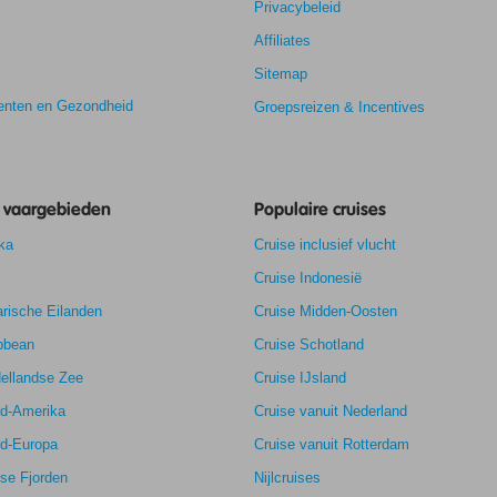
Privacybeleid
Affiliates
Sitemap
nten en Gezondheid
Groepsreizen & Incentives
e vaargebieden
Populaire cruises
ka
Cruise inclusief vlucht
Cruise Indonesië
8,4
rische Eilanden
Cruise Midden-Oosten
8,4
k
5,0
bbean
Cruise Schotland
7,2
ellandse Zee
Cruise IJsland
rd-Amerika
Cruise vanuit Nederland
rd-Europa
Cruise vanuit Rotterdam
se Fjorden
Nijlcruises