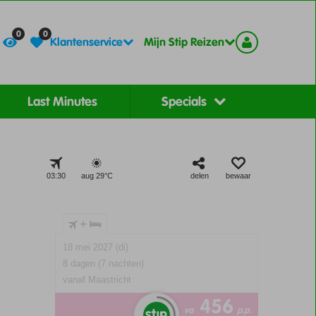
Contact
Registreer
0
0
Klantenservice
Mijn Stip Reizen
Last Minutes
Specials
03:30
aug 29°
C
delen
bewaar
+
18 mei 2027 (di)
8 dagen (7 nachten)
vanaf Maastricht
456
va
p.p.