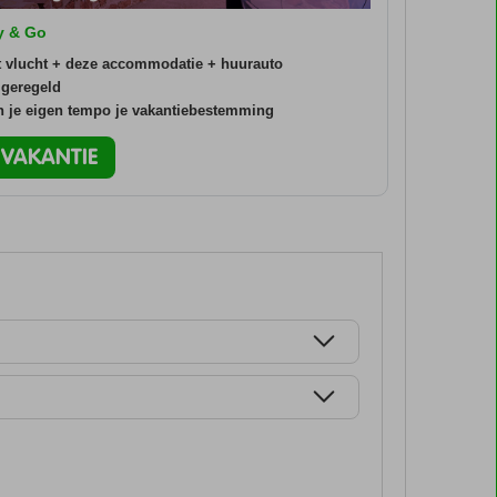
ly & Go
t vlucht + deze accommodatie + huurauto
 geregeld
in je eigen tempo je vakantiebestemming
O VAKANTIE