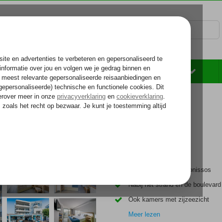
Rondreizen
Zonvakantie
Voelt als thuiskomen...
In het hart van Chersonissos
Nabij het strand en de boulevard
Ook kamers met zijzeezicht
Meer lezen