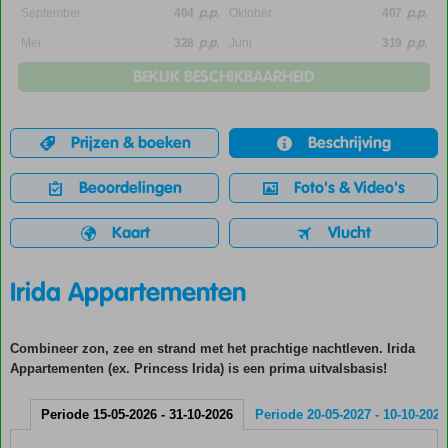
p.p.
p.p.
September
404
Oktober
407
p.p.
p.p.
Mei
328
Juni
319
BEKIJK BESCHIKBAARHEID
Prijzen & boeken
Beschrijving
Beoordelingen
Foto's & Video's
Kaart
Vlucht
Irida Appartementen
Combineer zon, zee en strand met het prachtige nachtleven. Irida
Appartementen (ex. Princess Irida) is een prima uitvalsbasis!
Periode 15-05-2026 - 31-10-2026
Periode 20-05-2027 - 10-10-2027