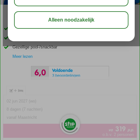
03:30
aug 29°
C
delen
bewaar
Aan de kustweg van Malia gelegen
Zandstrand van Malia op ca. 600 meter
Gezellige pool-/snackbar
Meer lezen
Voldoende
6,0
3 beoordelingen
+
02 jun 2027 (wo)
8 dagen (7 nachten)
vanaf Maastricht
319
va
p.p.
o.b.v. 2 personen