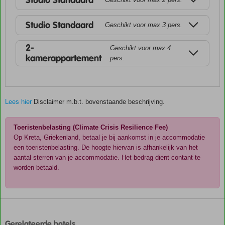
Studio Standaard
Studio Standaard
Geschikt voor max 3 pers.
2-
Geschikt voor max 4
kamerappartement
pers.
Lees hier
Disclaimer m.b.t. bovenstaande beschrijving.
Toeristenbelasting (Climate Crisis Resilience Fee)
Op Kreta, Griekenland, betaal je bij aankomst in je accommodatie
een toeristenbelasting. De hoogte hiervan is afhankelijk van het
aantal sterren van je accommodatie. Het bedrag dient contant te
worden betaald.
De
scores
zijn
Gerelateerde hotels
door