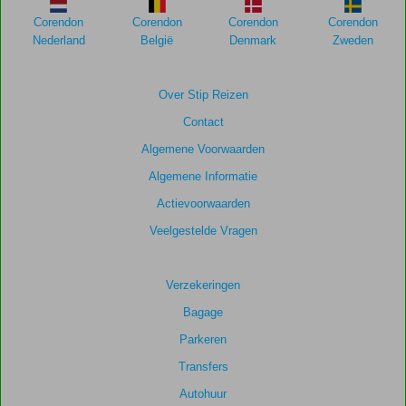
de
Corendon
Corendon
Corendon
Corendon
relevantie
Nederland
België
Denmark
Zweden
van
de
getoonde
Over Stip Reizen
scores
Contact
te
garanderen.
Algemene Voorwaarden
Algemene Informatie
Totale
Actievoorwaarden
score
Veelgestelde Vragen
Gebaseerd
op:
3
Verzekeringen
beoordelingen
Bagage
Parkeren
Scoreverdeling
Transfers
Algemene indruk
6,0
Eten
8,0
Autohuur
Ligging
7,7
Kamers
6,3