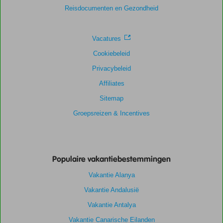
Service
4,7
Kindvriendelijk
1,0
Reisdocumenten en Gezondheid
Prijs/kwaliteit
5,7
Wifi kwaliteit
5,0
Vacatures
Cookiebeleid
Privacybeleid
Affiliates
Sitemap
Groepsreizen & Incentives
Populaire vakantiebestemmingen
Vakantie Alanya
Vakantie Andalusië
Vakantie Antalya
Vakantie Canarische Eilanden