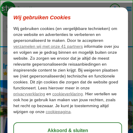
Voelt als thuiskomen...
Griekenland
Home
Kreta
Malia
Irida Appartementen
Irida Appartementen
Logies
-
Appartement