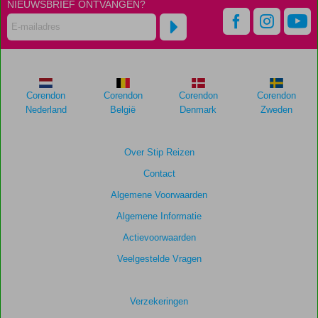
NIEUWSBRIEF ONTVANGEN?
48
maanden
worden
niet
meer
weergegeven
om
Corendon
Corendon
Corendon
Corendon
de
Nederland
België
Denmark
Zweden
relevantie
van
de
Over Stip Reizen
getoonde
Contact
scores
te
Algemene Voorwaarden
garanderen.
Algemene Informatie
Actievoorwaarden
Totale
score
Veelgestelde Vragen
Gebaseerd
op:
Verzekeringen
91