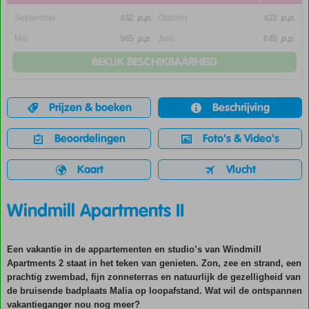
p.p.
p.p.
September
432
Oktober
422
p.p.
p.p.
Mei
565
Juni
645
BEKIJK BESCHIKBAARHEID
Prijzen & boeken
Beschrijving
Beoordelingen
Foto's & Video's
Kaart
Vlucht
Windmill Apartments II
Een vakantie in de appartementen en studio’s van Windmill
Apartments 2 staat in het teken van genieten. Zon, zee en strand, een
prachtig zwembad, fijn zonneterras en natuurlijk de gezelligheid van
de bruisende badplaats Malia op loopafstand. Wat wil de ontspannen
vakantieganger nou nog meer?