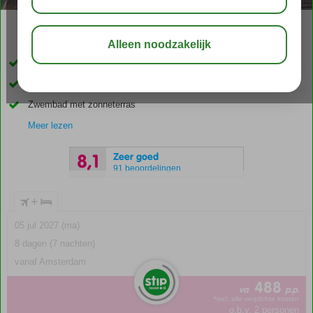
03:30
aug 29°
C
delen
bewaar
Op loopafstand van Malia
Direct gelegen aan Windmill Beach
Zwembad met zonneterras
Meer lezen
Zeer goed
8,1
91 beoordelingen
+
05 jul 2027 (ma)
8 dagen (7 nachten)
vanaf Amsterdam
488
va
p.p.
*incl. alle verplichte kosten
o.b.v. 2 personen