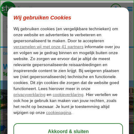
Voelt als thuiskomen...
Griekenland
Home
Kreta
Malia
Windmill Apartments II
Windmill Apartments II
Special category
Logies
-
Appartement