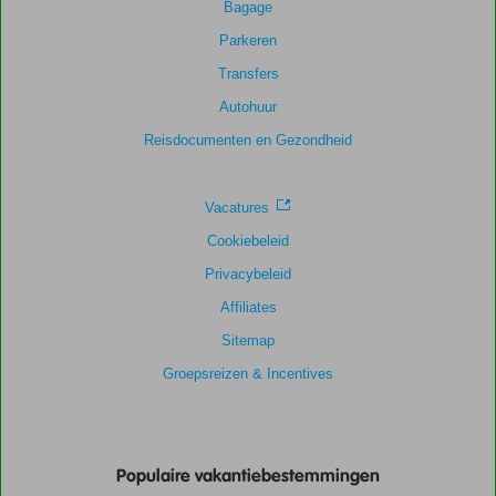
Bagage
beoordelingen
Parkeren
Transfers
Scoreverdeling
Autohuur
Algemene indruk
8,1
Eten
8,2
Ligging
9,0
Kamers
7,2
Reisdocumenten en Gezondheid
Service
8,0
Kindvriendelijk
7,7
Prijs/kwaliteit
7,8
Wifi kwaliteit
7,5
Vacatures
Cookiebeleid
Privacybeleid
Affiliates
Sitemap
Groepsreizen & Incentives
Populaire vakantiebestemmingen