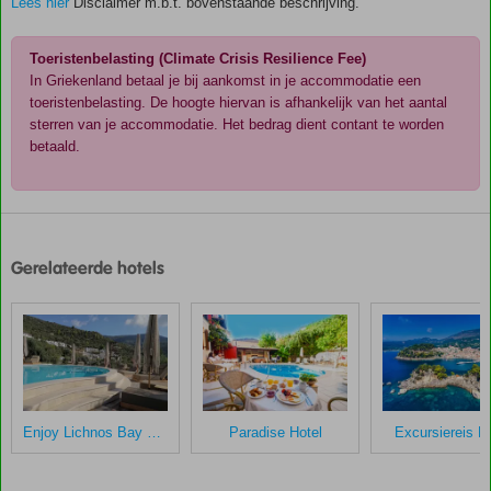
Lees hier
Disclaimer m.b.t. bovenstaande beschrijving.
Toeristenbelasting (Climate Crisis Resilience Fee)
In Griekenland betaal je bij aankomst in je accommodatie een
toeristenbelasting. De hoogte hiervan is afhankelijk van het aantal
sterren van je accommodatie. Het bedrag dient contant te worden
betaald.
De
scores
zijn
Gerelateerde hotels
door
onze
klanten
gegeven
na
hun
verblijf
in
Enjoy Lichnos Bay Village
Paradise Hotel
Excursiereis P
Gina
Appartementen