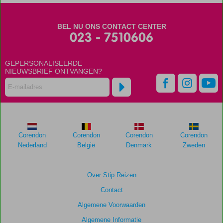
Scores
die
BEL NU ONS CONTACT CENTER
ouder
023 - 7510606
zijn
dan
GEPERSONALISEERDE
48
NIEUWSBRIEF ONTVANGEN?
maanden
worden
niet
meer
weergegeven
om
de
Corendon
Corendon
Corendon
Corendon
relevantie
Nederland
België
Denmark
Zweden
van
de
getoonde
Over Stip Reizen
scores
Contact
te
garanderen.
Algemene Voorwaarden
Algemene Informatie