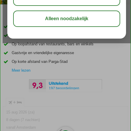
03:30
delen
bewaar
Kleinschalig en knus complex
Strand op ca. 230 meter
Op loopafstand van restaurants, bars en winkels
Gastvrije en vriendelijke eigenaresse
Op korte afstand van Parga-Stad
Meer lezen
Uitstekend
9,3
197 beoordelingen
+
15 aug 2026 (za)
8 dagen (7 nachten)
vanaf Amsterdam