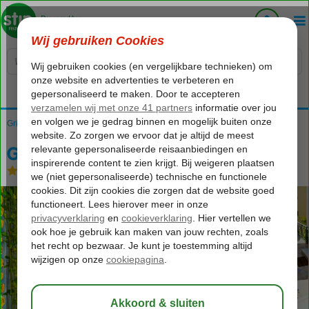
Voelt als thuiskomen...
Griekenland
Home
Parga
Parga-Stad
Gina Appartementen
Gina Appartementen
Logies
-
Appartement