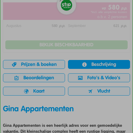
580
va
p.p.
*incl. alle verplichte kosten
o.b.v. 2 personen
p.p.
p.p.
Augustus
580
September
621
BEKIJK BESCHIKBAARHEID
Prijzen & boeken
Beschrijving
Beoordelingen
Foto's & Video's
Kaart
Vlucht
Gina Appartementen
Gina Appartementen is een heerlijk adres voor een gemoedelijke
vakantie. Dit kleinschalige complex heeft een rustige ligging, maar