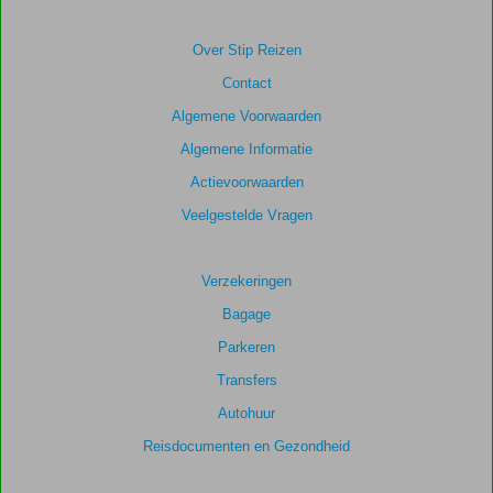
van
de
getoonde
Over Stip Reizen
scores
Contact
te
garanderen.
Algemene Voorwaarden
Algemene Informatie
Totale
Actievoorwaarden
score
Veelgestelde Vragen
Gebaseerd
op:
116
Verzekeringen
beoordelingen
Bagage
Parkeren
Scoreverdeling
Transfers
Algemene indruk
7,5
Eten
6,8
Autohuur
Ligging
8,7
Kamers
7,1
Service
7,5
Kindvriendelijk
6,7
Reisdocumenten en Gezondheid
Prijs/kwaliteit
7,5
Wifi kwaliteit
6,3