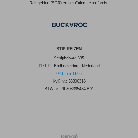
Reisgelden (SGR) en het Calamiteitenfonds.
STIP REIZEN
Schipholweg 335
1171 PL Badhoevedorp, Nederland
023 - 7510606
KvK nr.: 33300318
BTW nr.: NL808365484.B01
TourWeb