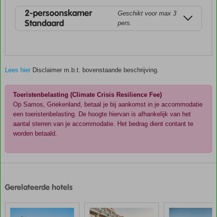
2-persoonskamer
Geschikt voor max 3
Standaard
pers.
Lees hier
Disclaimer m.b.t. bovenstaande beschrijving.
Toeristenbelasting (Climate Crisis Resilience Fee)
Op Samos, Griekenland, betaal je bij aankomst in je accommodatie
een toeristenbelasting. De hoogte hiervan is afhankelijk van het
aantal sterren van je accommodatie. Het bedrag dient contant te
worden betaald.
De
scores
zijn
Gerelateerde hotels
door
onze
klanten
gegeven