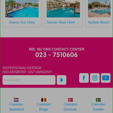
na
hun
verblijf
in
Samos Sun Hotel
Samian Mare Hotel Suites & Spa
Kokkari
Beach
Scores
die
BEL NU ONS CONTACT CENTER
ouder
023 - 7510606
zijn
dan
GEPERSONALISEERDE
48
NIEUWSBRIEF ONTVANGEN?
maanden
worden
niet
meer
weergegeven
om
de
Corendon
Corendon
Corendon
Corendon
relevantie
Nederland
België
Denmark
Zweden