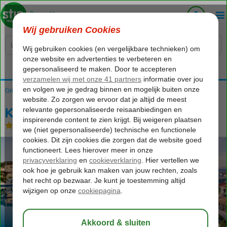
Voelt als thuiskomen...
Griekenland
Home
Samos
Kokkari
Kokkari Beach
Kokkari Beach
Logies en ontbijt
-
Hotel