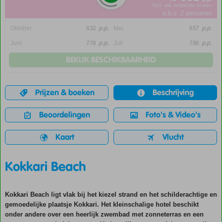
*incl. alle verplichte kosten
o.b.v. 2 personen
p.p.
p.p.
Oktober
632
Mei
657
p.p.
p.p.
Juni
778
Juli
786
BEKIJK BESCHIKBAARHEID
Prijzen & boeken
Beschrijving
Beoordelingen
Foto's & Video's
Kaart
Vlucht
Kokkari Beach
Kokkari Beach ligt vlak bij het kiezel strand en het schilderachtige en
gemoedelijke plaatsje Kokkari. Het kleinschalige hotel beschikt
onder andere over een heerlijk zwembad met zonneterras en een