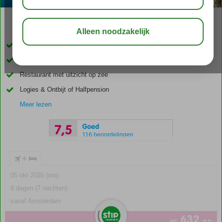
03:15
aug 32°
C
delen
bewaar
Op steenworp afstand van het strand
Vlak bij het schilderachtige Kokkari
Restaurant met uitzicht op zee
Logies & Ontbijt of Halfpension
Meer lezen
Goed
7,5
116 beoordelingen
+
05 okt 2026 (ma)
8 dagen (7 nachten)
vanaf Amsterdam
632
va
p.p.