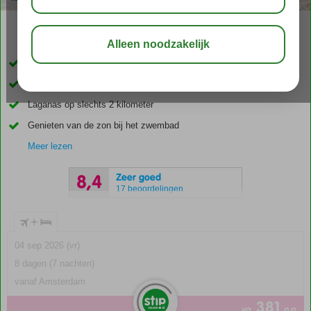
03:05
aug 31°
C
delen
bewaar
Kleinschalig appartementencomplex
Warme en familiaire sfeer
Laganas op slechts 2 kilometer
Genieten van de zon bij het zwembad
Meer lezen
Zeer goed
8,4
17 beoordelingen
+
04 sep 2026 (vr)
8 dagen (7 nachten)
vanaf Amsterdam
381
va
p.p.