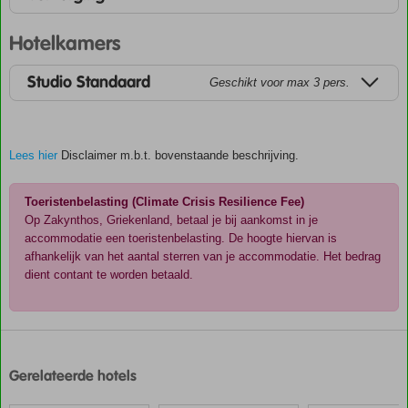
Hotelkamers
Studio Standaard
Geschikt voor max 3 pers.
Lees hier
Disclaimer m.b.t. bovenstaande beschrijving.
Toeristenbelasting (Climate Crisis Resilience Fee)
Op Zakynthos, Griekenland, betaal je bij aankomst in je
accommodatie een toeristenbelasting. De hoogte hiervan is
afhankelijk van het aantal sterren van je accommodatie. Het bedrag
dient contant te worden betaald.
De
scores
zijn
Gerelateerde hotels
door
onze