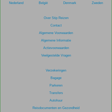
relevantie
Nederland
België
Denmark
Zweden
van
de
getoonde
Over Stip Reizen
scores
Contact
te
garanderen.
Algemene Voorwaarden
Algemene Informatie
Totale
Actievoorwaarden
score
Veelgestelde Vragen
Gebaseerd
op:
17
Verzekeringen
beoordelingen
Bagage
Parkeren
Scoreverdeling
Transfers
Algemene indruk
8,4
Eten
8,1
Autohuur
Ligging
7,0
Kamers
7,8
Service
8,9
Kindvriendelijk
9,5
Reisdocumenten en Gezondheid