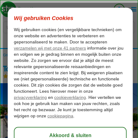
Voelt als thuiskomen...
Griekenland
Home
Zakynthos
Laganas
Tassia Studios
Tassia Studios
Logies
-
Appartement