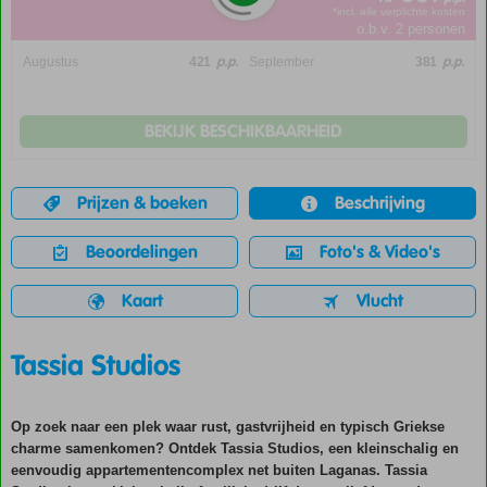
*incl. alle verplichte kosten
o.b.v. 2 personen
p.p.
p.p.
Augustus
421
September
381
BEKIJK BESCHIKBAARHEID
Prijzen & boeken
Beschrijving
Beoordelingen
Foto's & Video's
Kaart
Vlucht
Tassia Studios
Op zoek naar een plek waar rust, gastvrijheid en typisch Griekse
charme samenkomen? Ontdek Tassia Studios, een kleinschalig en
eenvoudig appartementencomplex net buiten Laganas. Tassia