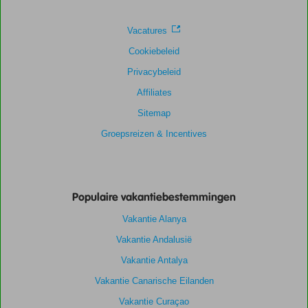
Prijs/kwaliteit
8,6
Wifi kwaliteit
7,6
Vacatures
Cookiebeleid
Privacybeleid
Affiliates
Sitemap
Groepsreizen & Incentives
Populaire vakantiebestemmingen
Vakantie Alanya
Vakantie Andalusië
Vakantie Antalya
Vakantie Canarische Eilanden
Vakantie Curaçao