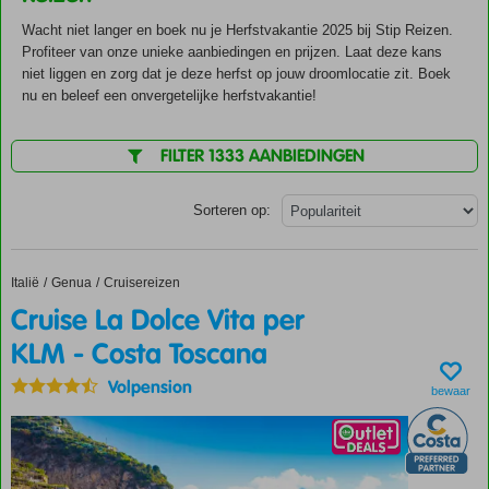
Wacht niet langer en boek nu je Herfstvakantie 2025 bij Stip Reizen.
Profiteer van onze unieke aanbiedingen en prijzen. Laat deze kans
niet liggen en zorg dat je deze herfst op jouw droomlocatie zit. Boek
nu en beleef een onvergetelijke herfstvakantie!
FILTER 1333 AANBIEDINGEN
Sorteren op:
Italië
Cruise La Dolce Vita per KLM - Costa Toscana
Home
Genua
Cruisereizen
Cruise La Dolce Vita per
KLM - Costa Toscana
Volpension
bewaar