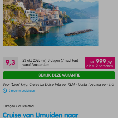
8-
daagse
Uitstekend
cruise
999
9,3
23 okt 2026 (vr)
8 dagen (7 nachten)
va
p.p.
9
per 4*+
vanaf Amsterdam
o.b.v. 2 personen
beoordelingen
Costa
BEKIJK DEZE VAKANTIE
Toscana
Vliegreis
Voor “Eten” krijgt Cruise La Dolce Vita per KLM - Costa Toscana een 9,6!
per KLM
2 recente boekingen
&
transfers
Cruise
Curaçao
Cruise van IJmuiden naar Curaçao
Home
Willemstad
o.b.v.
Cruise van IJmuiden naar
volpension