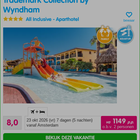
Trademark Collection by
Wyndham
All Inclusive
-
Aparthotel
bewaar
Eén van de
+
beste
Zeer goed
vakantiedeals
1149
8,0
23 okt 2026 (vr)
7 dagen (5 nachten)
va
p.p.
1143
op Curaçao
vanaf Amsterdam
o.b.v. 2 personen
beoordelingen
Prachtig
BEKIJK DEZE VAKANTIE
resort in