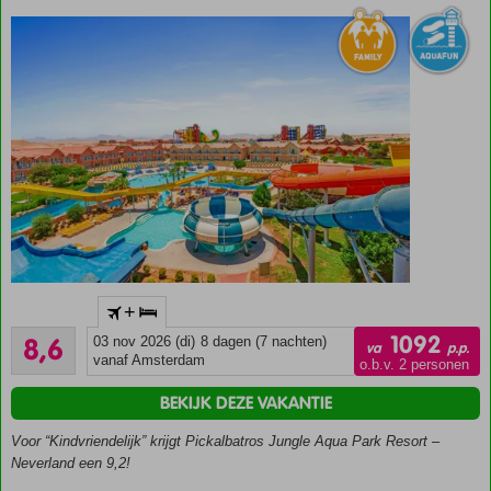
Luxe
villa
suites
Populair
+
kwaliteitshotel
Aanrader
1092
8,6
03 nov 2026 (di)
8 dagen (7 nachten)
Fan-tas-
va
p.p.
574
vanaf Amsterdam
tisch
o.b.v. 2 personen
beoordelingen
waterpark
BEKIJK DEZE VAKANTIE
met 35
glijbanen!
Voor “Kindvriendelijk” krijgt Pickalbatros Jungle Aqua Park Resort –
Volop sport- &
Neverland een 9,2!
ontspanningsfaciliteiten