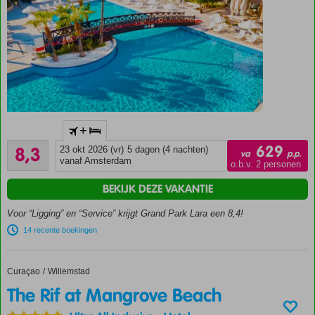
Nu € 100
Kidskorting
(juli en
aug)
Accommodatie met een
+
GSTC erkend
Zeer goed
duurzaamheidscertificaat
629
8,3
23 okt 2026 (vr)
5 dagen (4 nachten)
va
p.p.
1720
vanaf Amsterdam
Aquapark
o.b.v. 2 personen
beoordelingen
met 4
BEKIJK DEZE VAKANTIE
glijbanen
Entertainment
Voor “Ligging” en “Service” krijgt Grand Park Lara een 8,4!
voor jong en
14 recente boekingen
oud
Ruime,
moderne
Curaçao
The Rif at Mangrove Beach
Home
Willemstad
(familie)kamers
The Rif at Mangrove Beach
Incl.