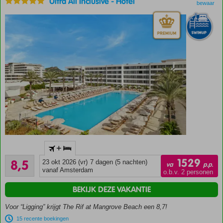
Ultra All Inclusive
-
Hotel
bitterballen
bewaar
en
kroketten!
Een Curio
+
Collection
Aanrader
by Hilton
1529
8,5
23 okt 2026 (vr)
7 dagen (5 nachten)
va
p.p.
796
hotel
vanaf Amsterdam
o.b.v. 2 personen
beoordelingen
Splinternieuw
BEKIJK DEZE VAKANTIE
5-
sterrenresort
Voor “Ligging” krijgt The Rif at Mangrove Beach een 8,7!
Met privé
15 recente boekingen