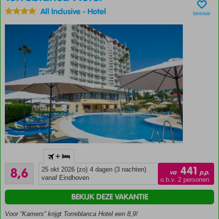
gerenoveerd
All Inclusive
-
Hotel
bewaar
Op
loopafstand
van het
strand
Cocktails
drinken
bij het
zwembad
Ontbijt
ook
mogelijk
Halfpension
mogelijk
Op
tegen
+
loopafstand
kleine
Aanrader
van het
441
8,6
25 okt 2026 (zo)
4 dagen (3 nachten)
va
p.p.
meerprijs
969
strand en
vanaf Eindhoven
o.b.v. 2 personen
beoordelingen
de
BEKIJK DEZE VAKANTIE
boulevard
Treinstation
Voor “Kamers” krijgt Torreblanca Hotel een 8,9!
om de hoek