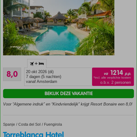
Gratis
+
ontbijt en
Zeer goed
diner bij
1214
8,0
20 okt 2026 (di)
va
p.p.
362
verblijf in
7 dagen (5 nachten)
*incl. alle verplichte kosten
beoordelingen
vanaf Amsterdam
o.b.v. 2 personen
september!*
Ruime
BEKIJK DEZE VAKANTIE
appartementen
en
Voor “Algemene indruk” en “Kindvriendelijk” krijgt Resort Bonaire een 8,0!
Penthouses
voor de hele
familie
Spanje
Torreblanca Hotel
Home
Costa del Sol
Fuengirola
Hotelkamers
Torreblanca Hotel
recent