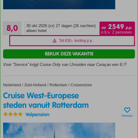
27-daagse
cruise only
Zeer goed
per intiem
2549
8,0
30 okt 2026 (vr)
27 dagen (26 nachten)
va
p.p.
6
4*+
alleen hotel
o.b.v. 2 personen
beoordelingen
Renaissance
Tot €50,- korting p.p.
Cruise
o.b.v.
BEKIJK DEZE VAKANTIE
volpension
& fooien
Voor “Service” krijgt Cruise Only van IJmuiden naar Curaçao een 8,7!
UNIEK: eigen
Nederlands- en
Engelssprekende
Nederland
Cruise West-Europese steden vanuit Rotterdam
Home
Zuid-Holland
Rotterdam
Cruisereizen
reisbegeleiding
Cruise West-Europese
aan boord
steden vanuit Rotterdam
O.a.
Leixões,
Volpension
de
bewaar
Azoren,
Antigua,
St.