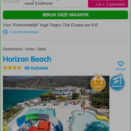
Spetterende
beoordelingen
vanaf Eindhoven
o.b.v. 2 personen
splash pool
voor de
BEKIJK DEZE VAKANTIE
kids
Voor “Kindvriendelijk” krijgt Fergus Club Europa een 8,6!
Op
korte
5 recente boekingen
afstand
van
Paguera
Griekenland
Horizon Beach
Home
Kreta
Stalis
Gratis
Horizon Beach
shuttleservice
All Inclusive
naar het
bewaar
strand
Gevarieerd
animatieprogramma