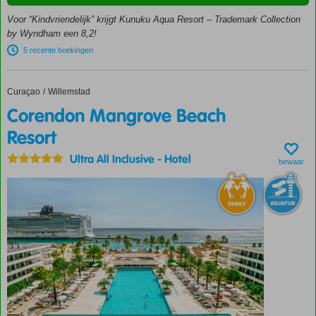
unieke
Voor “Kindvriendelijk” krijgt Kunuku Aqua Resort – Trademark Collection
Caribische
by Wyndham een 8,2!
stijl
5 recente boekingen
Nieuw:
Kunuku’s
Waterworld
Curaçao
Corendon Mangrove Beach Resort
Home
Willemstad
voor kids
Corendon Mangrove Beach
Comfortabele
Resort
(familie)kamers en
ruime 4-
Ultra All Inclusive
-
Hotel
kamerappartementen
bewaar
Buffet,
pizza,
BBQ
of
sushi