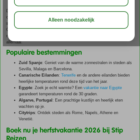
Regio Zuid:
17 oktober 2026 t/m 25 oktober 2026
De herfst is een prachtig seizoen. De bladeren veranderen van kleur,
de temperaturen zijn aangenaam en de natuur is op zijn mooist. Maar
soms wil je gewoon even weg van de kou en de regen in Nederland.
Gelukkig biedt Stip Reizen een breed scala aan bestemmingen. Of je
nu op zoek bent naar zon, cultuur of avontuur, bij ons vind je het
allemaal.
Populaire bestemmingen
Zuid Spanje
: Geniet van de warme zonnestralen in steden als
Sevilla, Malaga en Barcelona.
Canarische Eilanden
:
Tenerife
en de andere eilanden bieden
heerlijke temperaturen rond deze tijd van het jaar.
Egypte
: Zoek je echt warmte? Een
vakantie naar Egypte
garandeert temperaturen rond de 30 graden.
Algarve, Portugal
: Een prachtige kustlijn en heerlijk eten
wachten op je.
Citytrips
: Ontdek steden als Rome, Napels, Athene en
Venetië.
Boek nu je herfstvakantie 2026 bij Stip
Reizen