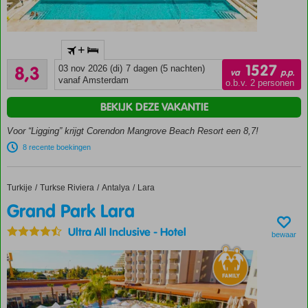
Een Curio
+
Collection
Zeer goed
by Hilton
1527
8,3
03 nov 2026 (di)
7 dagen (5 nachten)
va
p.p.
1804
hotel
vanaf Amsterdam
o.b.v. 2 personen
beoordelingen
Waanzinnig
BEKIJK DEZE VAKANTIE
Corendon
resort
Voor “Ligging” krijgt Corendon Mangrove Beach Resort een 8,7!
omringd door
8 recente boekingen
mangrovebos
Direct aan
het privé
Turkije
Grand Park Lara
Home
Turkse Riviera
Antalya
Lara
zandstrand
Grand Park Lara
en nabij
Willemstad
Ultra All Inclusive
-
Hotel
bewaar
Prachtig
aquapark
met
spectaculaire
glijbanen