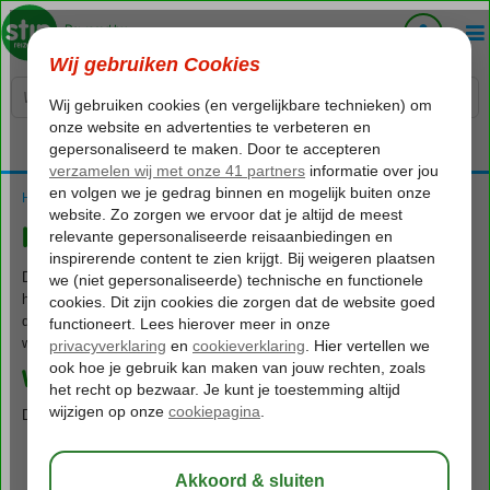
Voelt als thuiskomen...
Home
Herfstvakantie 2026
Herfstvakantie 2026
De herfstvakantie staat weer voor de deur! Ben je al klaar voor
herfstvakantie 2025? Het is de ideale tijd om even te ontsnappen aan
de dagelijkse sleur en te genieten van een welverdiende vakantie. Wat
wordt jouw volgende bestemming?
Wanneer is de herfstvakantie 2026?
De herfstvakantie van 2026 valt op de volgende data:
Regio Noord:
10 oktober 2026 t/m 18 oktober 2026
Regio Midden:
17 oktober 2026 t/m 25 oktober 2026