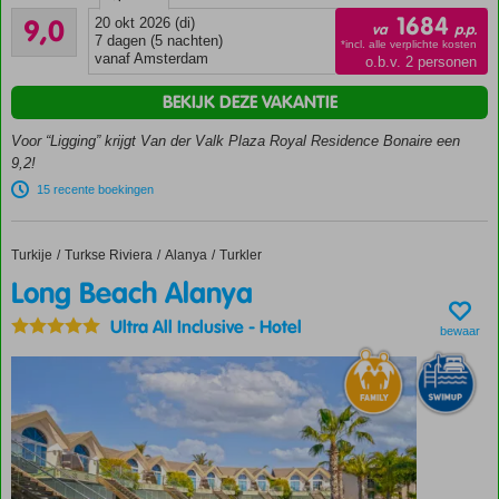
Resort
Uitstekend
met
1684
9,0
20 okt 2026 (di)
va
p.p.
656
eigen
7 dagen (5 nachten)
*incl. alle verplichte kosten
beoordelingen
vanaf Amsterdam
o.b.v. 2 personen
huisrif
Loop zo
BEKIJK DEZE VAKANTIE
vanaf het
strand de
Voor “Ligging” krijgt Van der Valk Plaza Royal Residence Bonaire een
azuurblauwe
9,2!
zee in
15 recente boekingen
Nieuw:
appartementen
op
Turkije
Long Beach Alanya
Home
Turkse Riviera
Alanya
Turkler
splinternieuw
Long Beach Alanya
villa eiland!
Ultra All Inclusive
-
Hotel
Appartementen
bewaar
o.b.v. Logies,
All Inclusive
met meerprijs
Magna
zwembad
met
prachtig