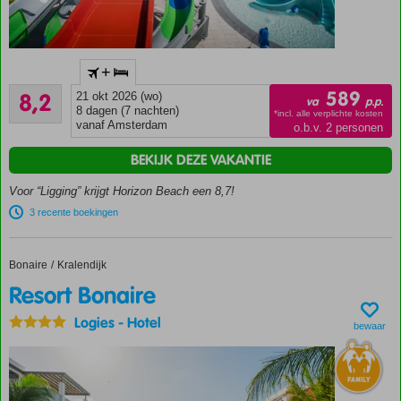
Spetterend
+
waterpark!
Zeer goed
589
8,2
21 okt 2026 (wo)
Slechts
va
p.p.
976
8 dagen (7 nachten)
500
*incl. alle verplichte kosten
beoordelingen
vanaf Amsterdam
o.b.v. 2 personen
meter
van
BEKIJK DEZE VAKANTIE
Stalis
Voor “Ligging” krijgt Horizon Beach een 8,7!
Meerdere
zwembaden
3 recente boekingen
All
Inclusive
Bonaire
Resort Bonaire
Home
Kralendijk
genieten
Resort Bonaire
Direct
toegang
Logies
-
Hotel
tot het
bewaar
strand