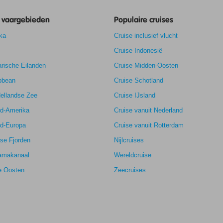
e vaargebieden
Populaire cruises
ka
Cruise inclusief vlucht
Cruise Indonesië
rische Eilanden
Cruise Midden-Oosten
bbean
Cruise Schotland
ellandse Zee
Cruise IJsland
rd-Amerika
Cruise vanuit Nederland
rd-Europa
Cruise vanuit Rotterdam
se Fjorden
Nijlcruises
amakanaal
Wereldcruise
e Oosten
Zeecruises
8,5