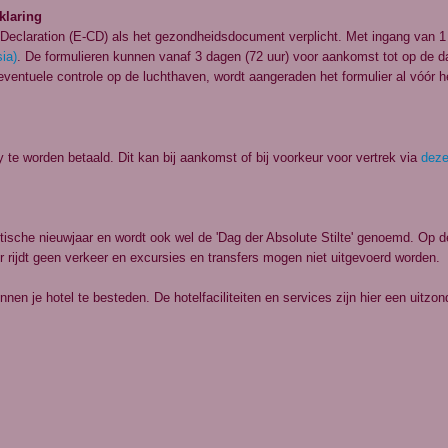
klaring
 Declaration (E-CD) als het gezondheidsdocument verplicht. Met ingang van 1
sia)
. De formulieren kunnen vanaf 3 dagen (72 uur) voor aankomst tot op de 
entuele controle op de luchthaven, wordt aangeraden het formulier al vóór het 
y te worden betaald. Dit kan bij aankomst of bij voorkeur voor vertrek via
deze
stische nieuwjaar en wordt ook wel de 'Dag der Absolute Stilte' genoemd. Op de
 er rijdt geen verkeer en excursies en transfers mogen niet uitgevoerd worden.
nnen je hotel te besteden. De hotelfaciliteiten en services zijn hier een ui