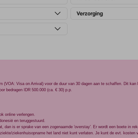
Verzorging
sum (VOA: Visa on Arrival) voor de duur van 30 dagen aan te schaffen. Dit kan 
or bedragen IDR 500.000 (ca. € 30) p.p.
ok online verlengen.
ndonesië en teruggestuurd.
laat, dan is er sprake van een zogenaamde 'overstay'. Er wordt een boete in r
iekte/ziekenhuisopname het land niet kunt verlaten. Je kunt de evt. kosten v