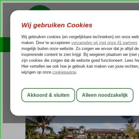
Cruises
Outlet Deals
Indonesië
Home
Bali
Seminyak
Blu Zea Resort by Double-Six
Blu Zea Resort by Double-Six
Logies en ontbijt
-
Hotel