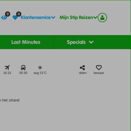
Contact
Registreer
0
0
Klantenservice
Mijn Stip Reizen
Last Minutes
Specials
16:15
00:30
aug 31°
C
delen
bewaar
 het strand