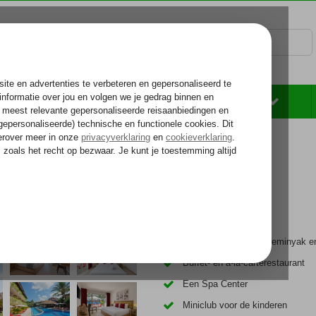
Rondreizen
Zonvakantie
Voelt als thuiskomen...
Op loopafstand van Seminyak en
Buffet- en à-la-carterestaurant
Een Spa Center
Miniclub voor de kinderen