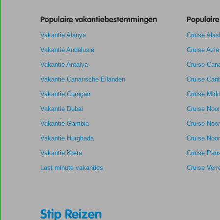
ouder
Populaire vakantiebestemmingen
zijn
Populair
dan
Vakantie Alanya
Cruise Alas
48
maanden
Vakantie Andalusië
Cruise Azië
worden
Vakantie Antalya
Cruise Cana
niet
meer
Vakantie Canarische Eilanden
Cruise Cari
weergegeven
Vakantie Curaçao
Cruise Midd
om
de
Vakantie Dubai
Cruise Noo
relevantie
Vakantie Gambia
Cruise Noo
van
de
Vakantie Hurghada
Cruise Noor
getoonde
Vakantie Kreta
Cruise Pan
scores
te
Last minute vakanties
Cruise Verr
garanderen.
Totale score
9,4
Scoreverdeling
Stip Reizen
Algemene indruk
9,4
Eten
Gebaseerd