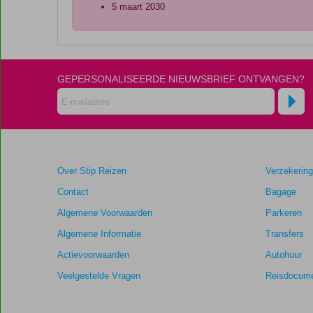
5 maart 2030
De
scores
zijn
GEPERSONALISEERDE NIEUWSBRIEF ONTVANGEN?
door
onze
klanten
gegeven
na
hun
verblijf
Over Stip Reizen
Verzekerin
in
Blu
Contact
Bagage
Zea
Algemene Voorwaarden
Parkeren
Resort
by
Algemene Informatie
Transfers
Double-
Actievoorwaarden
Autohuur
Six
Veelgestelde Vragen
Reisdocume
Scores
die