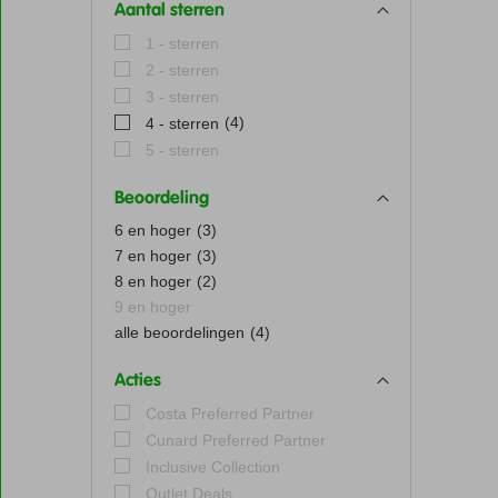
Aantal sterren
1 - sterren
2 - sterren
3 - sterren
(4)
4 - sterren
5 - sterren
Beoordeling
6 en hoger
(3)
7 en hoger
(3)
8 en hoger
(2)
9 en hoger
alle beoordelingen
(4)
Acties
Costa Preferred Partner
Cunard Preferred Partner
Inclusive Collection
Outlet Deals