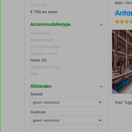
Italië
Antares 
Home
Sici
tot € 700
Anta
€ 700 en meer
Accommodatietype
Aparthotel
Appartement
Bed & Breakfast
Boutique hotel
Hotel
(4)
Vakantiewoning
Villa
Afstanden
Strand
Voor “Ligg
Centrum