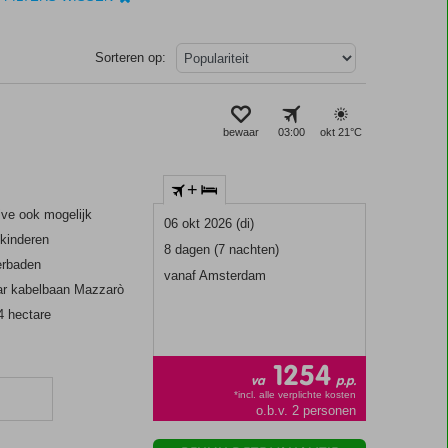
Sorteren op:
bewaar
03:00
okt 21°
C
+
sive ook mogelijk
06 okt 2026 (di)
 kinderen
8 dagen (7 nachten)
erbaden
vanaf Amsterdam
aar kabelbaan Mazzarò
4 hectare
1254
va
p.p.
*incl. alle verplichte kosten
o.b.v. 2 personen