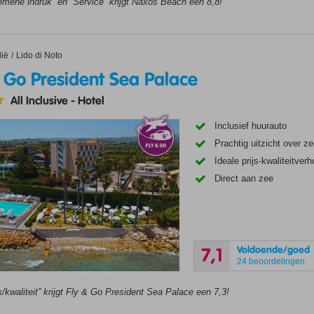
emene indruk” en “Service” krijgt Naxos Beach een 8,8!
 President Sea Palace
lië
Lido di Noto
& Go President Sea Palace
All Inclusive
-
Hotel
Inclusief huurauto
Prachtig uitzicht over z
Ideale prijs-kwaliteitver
Direct aan zee
Voldoende/goed
7,1
24 beoordelingen
s/kwaliteit” krijgt Fly & Go President Sea Palace een 7,3!