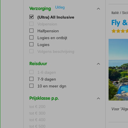
Uitleg
Verzorging
Italië
Fly & G
Home
Sici
(Ultra) All Inclusive
Fly 
Volpension
Halfpension
Logies en ontbijt
Logies
Volgens beschrijving
Reisduur
1-6 dagen
7-9 dagen
10 en meer dgn
Prijsklasse p.p.
tot € 200
Voor “Alg
tot € 300
tot € 400
tot € 500