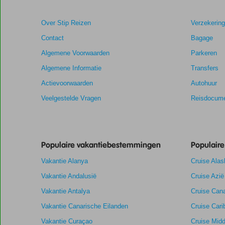
Over Stip Reizen
Verzekerin
Contact
Bagage
Algemene Voorwaarden
Parkeren
Algemene Informatie
Transfers
Actievoorwaarden
Autohuur
Veelgestelde Vragen
Reisdocume
Populaire vakantiebestemmingen
Populair
Vakantie Alanya
Cruise Alas
Vakantie Andalusië
Cruise Azië
Vakantie Antalya
Cruise Cana
Vakantie Canarische Eilanden
Cruise Cari
Vakantie Curaçao
Cruise Midd