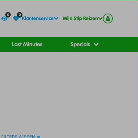
Contact
Registreer
0
0
Klantenservice
Mijn Stip Reizen
Last Minutes
Specials
 FILTERS WISSEN