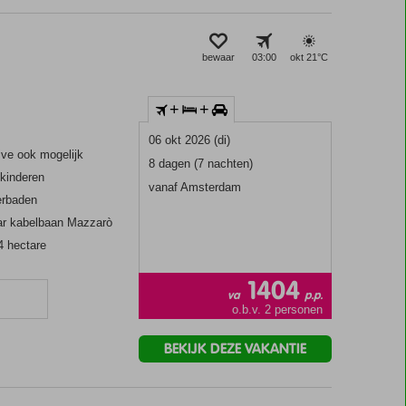
bewaar
03:00
okt 21°
C
+
+
06 okt 2026 (di)
sive ook mogelijk
8 dagen (7 nachten)
 kinderen
vanaf Amsterdam
erbaden
aar kabelbaan Mazzarò
4 hectare
1404
va
p.p.
o.b.v. 2 personen
BEKIJK DEZE VAKANTIE