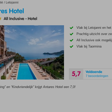
Hotel
lië
Letojanni
res Hotel
All Inclusive
-
Hotel
Vlak bij Letojanni en het
Prachtig uitzicht over z
All Inclusive ook mogeli
Vlak bij Taormina
Voldoende
5,7
7 beoordelingen
ing” en “Kindvriendelijk” krijgt Antares Hotel een 7,0!