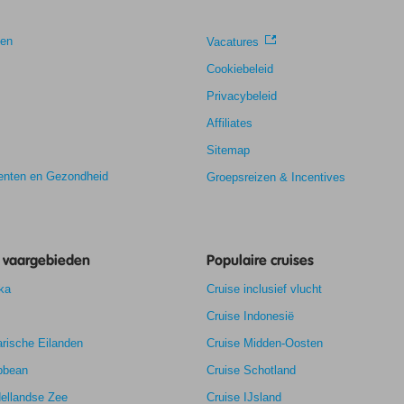
gen
Vacatures
Cookiebeleid
Privacybeleid
Affiliates
Sitemap
nten en Gezondheid
Groepsreizen & Incentives
e vaargebieden
Populaire cruises
ka
Cruise inclusief vlucht
Cruise Indonesië
rische Eilanden
Cruise Midden-Oosten
bbean
Cruise Schotland
ellandse Zee
Cruise IJsland