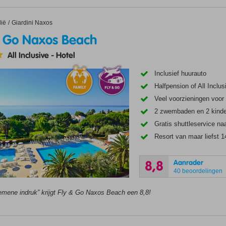
o Naxos Beach
lië
Giardini Naxos
& Go Naxos Beach
All Inclusive
-
Hotel
Inclusief huurauto
Halfpension of All Inclu
Veel voorzieningen voor
2 zwembaden en 2 kind
Gratis shuttleservice n
Resort van maar liefst 1
Aanrader
8,8
40 beoordelingen
emene indruk” krijgt Fly & Go Naxos Beach een 8,8!