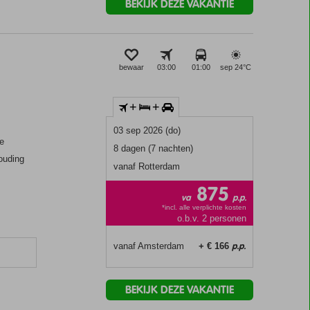
BEKIJK DEZE VAKANTIE
bewaar
03:00
01:00
sep 24°
C
+
+
03 sep 2026 (do)
ee
8 dagen (7 nachten)
houding
vanaf Rotterdam
875
va
p.p.
*incl. alle verplichte kosten
o.b.v. 2 personen
p.p.
vanaf Amsterdam
+ € 166
BEKIJK DEZE VAKANTIE