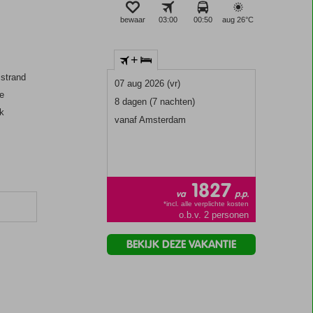
bewaar
03:00
00:50
aug 26°
C
+
 strand
07 aug 2026 (vr)
ee
8 dagen (7 nachten)
jk
vanaf Amsterdam
1827
va
p.p.
*incl. alle verplichte kosten
o.b.v. 2 personen
BEKIJK DEZE VAKANTIE