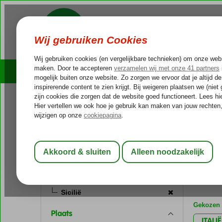
Cruises
Outlet Deals
Reissoort
Home
Va
Fly-Drive vakantie
(2)
Sicilië
Zonvakantie
(4)
met (Ultr
Bestemming
4 aanb
Italië
Sicilië
Gekozen f
Plaats
ITALIË