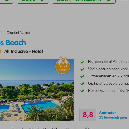
each
lië
Giardini Naxos
s Beach
All Inclusive
-
Hotel
Halfpension of All Inclu
Veel voorzieningen voor
2 zwembaden en 2 kind
Gratis shuttleservice n
Resort van maar liefst 1
Aanrader
8,8
33 beoordelingen