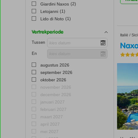
(2)
Giardini Naxos
(1)
Letojanni
(1)
Lido di Noto
Vertrekperiode
Italië
Naxos B
Home
Sici
Tussen
Naxo
En
augustus 2026
september 2026
oktober 2026
november 2026
december 2026
januari 2027
februari 2027
maart 2027
april 2027
mei 2027