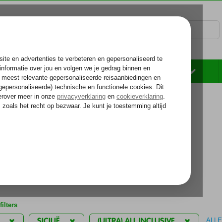
Rondreizen
Zonvakantie
Voelt als thuiskomen...
kantie reizen
a) All Inclusive
iedingen
ilters
SICILIË
(ULTRA) ALL INCLUSIVE
ALLE