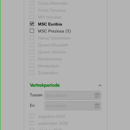
Costa Smeralda
Costa Toscana
M/V Hondius
MSC Euribia
(1)
MSC Preziosa
Nieuw Statendam
Queen Elizabeth
Queen Victoria
Renaissance
Westerdam
Zuiderdam
Vertrekperiode
Tussen
En
augustus 2026
september 2026