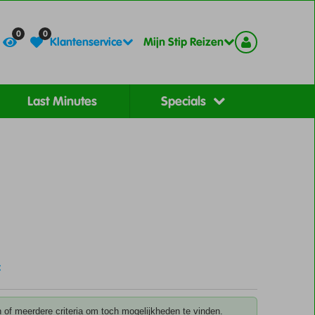
Contact
Registreer
0
0
Klantenservice
Mijn Stip Reizen
Last Minutes
Specials
 of meerdere criteria om toch mogelijkheden te vinden.