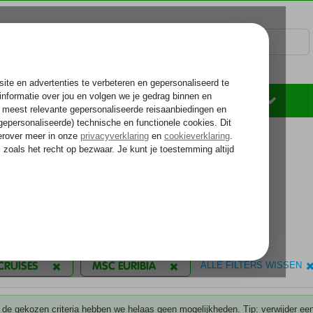
Rondreizen
Zonvakantie
Voelt als thuiskomen...
C Euribia
Euribia
t meer info over de MSC Euribia
ilters
CRUISES
MSC EURIBIA
ALLE FILTERS WISSEN
 de gekozen criteria hebben we helaas geen mogelijkheden. Tip: verwijder een