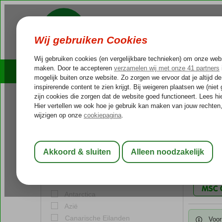
Cruises
Outlet Deals
Cruise type
Home
MS
MSC 
Zeecruise
Nijlcruise
Binnenkor
Blue Cruise
Gekozen f
Vaargebied
MSC 
Antarctica
Azië
Canarische Eilanden
Voor